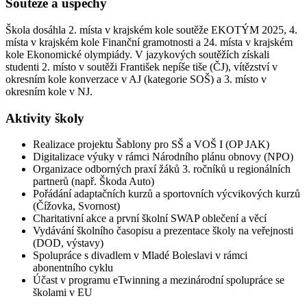
Soutěže a úspěchy
Škola dosáhla 2. místa v krajském kole soutěže EKOTÝM 2025, 4.
místa v krajském kole Finanční gramotnosti a 24. místa v krajském
kole Ekonomické olympiády. V jazykových soutěžích získali
studenti 2. místo v soutěži František nepíše tiše (ČJ), vítězství v
okresním kole konverzace v AJ (kategorie SOŠ) a 3. místo v
okresním kole v NJ.
Aktivity školy
Realizace projektu Šablony pro SŠ a VOŠ I (OP JAK)
Digitalizace výuky v rámci Národního plánu obnovy (NPO)
Organizace odborných praxí žáků 3. ročníků u regionálních
partnerů (např. Škoda Auto)
Pořádání adaptačních kurzů a sportovních výcvikových kurzů
(Čížovka, Svornost)
Charitativní akce a první školní SWAP oblečení a věcí
Vydávání školního časopisu a prezentace školy na veřejnosti
(DOD, výstavy)
Spolupráce s divadlem v Mladé Boleslavi v rámci
abonentního cyklu
Účast v programu eTwinning a mezinárodní spolupráce se
školami v EU