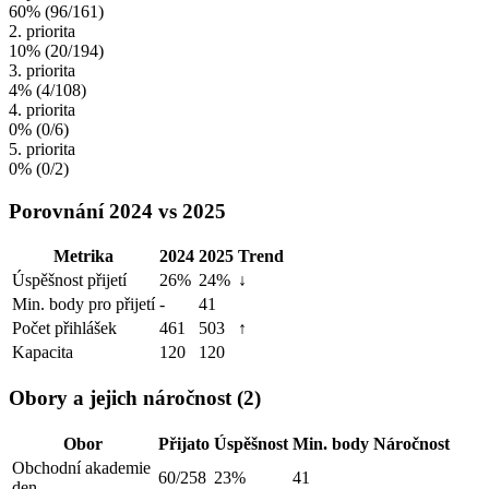
60%
(96/161)
2. priorita
10%
(20/194)
3. priorita
4%
(4/108)
4. priorita
0%
(0/6)
5. priorita
0%
(0/2)
Porovnání 2024 vs 2025
Metrika
2024
2025
Trend
Úspěšnost přijetí
26%
24%
↓
Min. body pro přijetí
-
41
Počet přihlášek
461
503
↑
Kapacita
120
120
Obory a jejich náročnost (2)
Obor
Přijato
Úspěšnost
Min. body
Náročnost
Obchodní akademie
60/258
23%
41
den