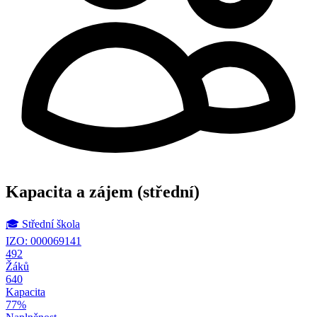
Kapacita a zájem
(střední)
🎓
Střední škola
IZO: 000069141
492
Žáků
640
Kapacita
77%