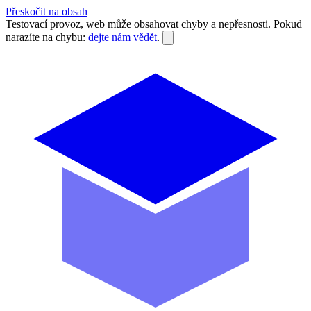
Přeskočit na obsah
Testovací provoz, web může obsahovat chyby a nepřesnosti. Pokud
narazíte na chybu:
dejte nám vědět
.