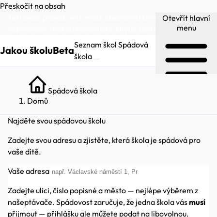
Přeskočit na obsah
Testovací provoz, web může obsahovat chyby a
Otevřít hlavní
menu
nepřesnosti. Pokud narazíte na chybu:
dejte nám vědět
.
Seznam škol
Spádová
Jakou školu
Beta
škola
Spádová škola
Domů
Najděte svou spádovou školu
Zadejte svou adresu a zjistěte, která škola je spádová pro
vaše dítě.
Vaše adresa
Zadejte ulici, číslo popisné a město — nejlépe výběrem z
našeptávače. Spádovost zaručuje, že jedna škola vás
musí
přijmout — přihlášku ale můžete podat na libovolnou.