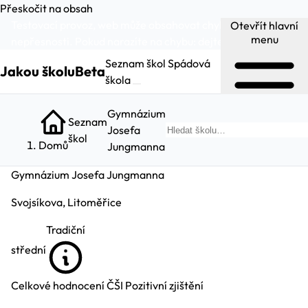
Přeskočit na obsah
Testovací provoz, web může obsahovat chyby a
Otevřít hlavní
menu
nepřesnosti. Pokud narazíte na chybu:
dejte nám vědět
.
Seznam škol
Spádová
Jakou školu
Beta
škola
Gymnázium
Seznam
Josefa
Hl
škol
Domů
Jungmanna
Gymnázium Josefa Jungmanna
Svojsíkova, Litoměřice
Tradiční
střední
Celkové hodnocení ČŠI
Pozitivní zjištění