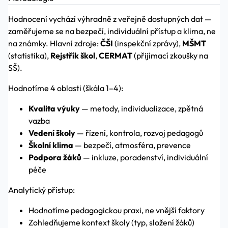
Hodnocení vychází výhradně z veřejně dostupných dat —
zaměřujeme se na bezpečí, individuální přístup a klima, ne
na známky. Hlavní zdroje:
ČŠI
(inspekční zprávy),
MŠMT
(statistika),
Rejstřík škol
,
CERMAT
(přijímací zkoušky na
SŠ).
Hodnotíme 4 oblasti (škála 1–4):
Kvalita výuky
— metody, individualizace, zpětná
vazba
Vedení školy
— řízení, kontrola, rozvoj pedagogů
Školní klima
— bezpečí, atmosféra, prevence
Podpora žáků
— inkluze, poradenství, individuální
péče
Analytický přístup:
Hodnotíme pedagogickou praxi, ne vnější faktory
Zohledňujeme kontext školy (typ, složení žáků)