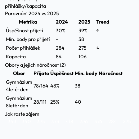
přihlášky/kapacita
Porovnání 2024 vs 2025
Metrika
2024
2025
Trend
Úspěšnost přijetí
30%
39%
↑
Min. body pro přijetí
-
38
Počet přihlášek
284
275
↓
Kapacita
84
106
Obory a jejich náročnost (2)
Obor
Přijato
Úspěšnost
Min. body
Náročnost
Gymnázium
78/164
48%
38
4leté · den
Gymnázium
28/111
25%
40
8leté · den
Jak roste zájem
343
340
375
373
418
376
376
284
275