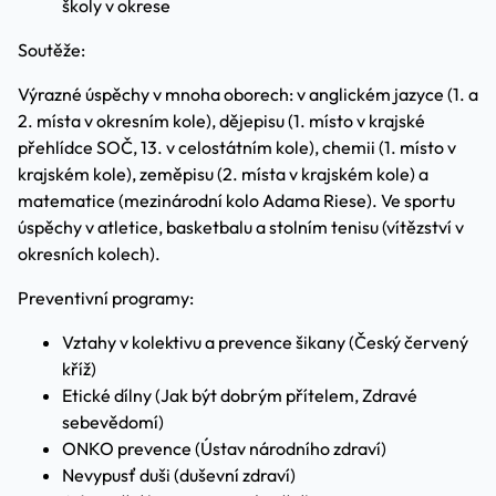
školy v okrese
Soutěže:
Výrazné úspěchy v mnoha oborech: v anglickém jazyce (1. a
2. místa v okresním kole), dějepisu (1. místo v krajské
přehlídce SOČ, 13. v celostátním kole), chemii (1. místo v
krajském kole), zeměpisu (2. místa v krajském kole) a
matematice (mezinárodní kolo Adama Riese). Ve sportu
úspěchy v atletice, basketbalu a stolním tenisu (vítězství v
okresních kolech).
Preventivní programy:
Vztahy v kolektivu a prevence šikany (Český červený
kříž)
Etické dílny (Jak být dobrým přítelem, Zdravé
sebevědomí)
ONKO prevence (Ústav národního zdraví)
Nevypusť duši (duševní zdraví)