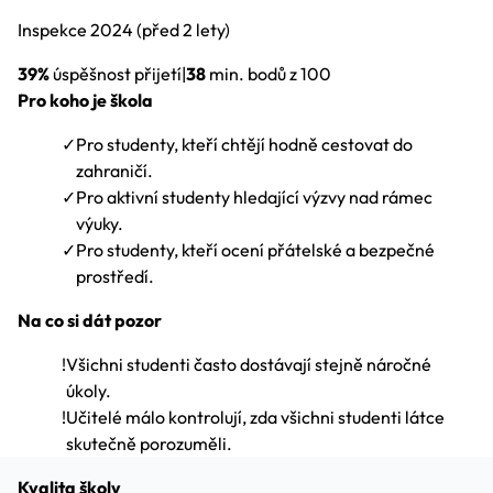
Inspekce
2024
(před 2 lety)
39%
úspěšnost přijetí
|
38
min. bodů z 100
Pro koho je škola
✓
Pro studenty, kteří chtějí hodně cestovat do
zahraničí.
✓
Pro aktivní studenty hledající výzvy nad rámec
výuky.
✓
Pro studenty, kteří ocení přátelské a bezpečné
prostředí.
Na co si dát pozor
!
Všichni studenti často dostávají stejně náročné
úkoly.
!
Učitelé málo kontrolují, zda všichni studenti látce
skutečně porozuměli.
Kvalita školy