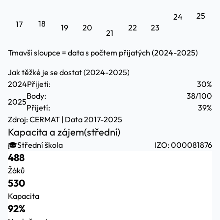
25
24
18
17
19
20
22
23
21
Tmavší sloupce = data s počtem přijatých (2024-2025)
Jak těžké je se dostat (2024-2025)
2024
Přijetí:
30%
Body:
38/100
2025
Přijetí:
39%
Zdroj:
CERMAT
| Data 2017-2025
Kapacita a zájem
(střední)
🎓
Střední škola
IZO: 000081876
488
Žáků
530
Kapacita
92%