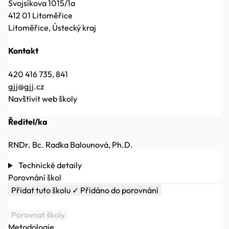
Svojsíkova 1015/1a
412 01 Litoměřice
Litoměřice, Ústecký kraj
Kontakt
420 416 735, 841
gjj@gjj.cz
Navštívit web školy
Ředitel/ka
RNDr. Bc. Radka Balounová, Ph.D.
Technické detaily
Porovnání škol
Přidat tuto školu
✓ Přidáno do porovnání
Porovnat školy
Metodologie