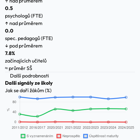
↑ nad průměrem
0.5
psychologů (FTE)
↑ nad průměrem
0.0
spec. pedagogů (FTE)
↓ pod průměrem
7.8%
začínajících učitelů
≈ průměr SŠ
Další podrobnosti
Další signály ze školy
Jak se daří žákům (%)