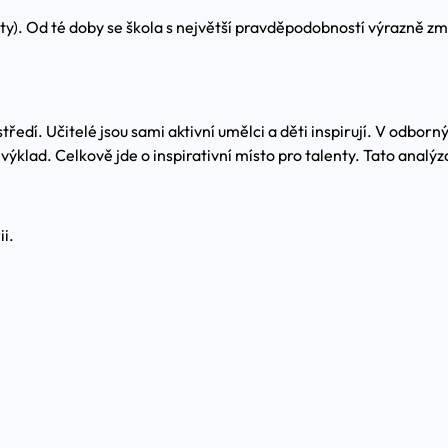
ety). Od té doby se škola s největší pravděpodobností výrazně z
dí. Učitelé jsou sami aktivní umělci a děti inspirují. V odborn
í výklad. Celkově jde o inspirativní místo pro talenty. Tato anal
ii.