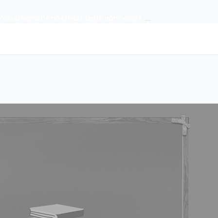
Pokud narazíte na chybu:
dejte nám vědět
.