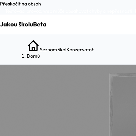
Přeskočit na obsah
Testovací provoz, web může obsahovat chyby a nepřesnosti. 
Jakou školu
Beta
Seznam škol
Konzervatoř
Domů