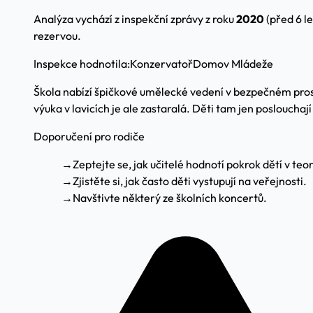
Analýza vychází z inspekční zprávy z roku
2020
(před 6 l
rezervou.
Inspekce hodnotila:
Konzervatoř
Domov Mládeže
Škola nabízí špičkové umělecké vedení v bezpečném prostře
výuka v lavicích je ale zastaralá. Děti tam jen poslouchaj
Doporučení pro rodiče
→
Zeptejte se, jak učitelé hodnotí pokrok dětí v teor
→
Zjistěte si, jak často děti vystupují na veřejnosti.
→
Navštivte některý ze školních koncertů.