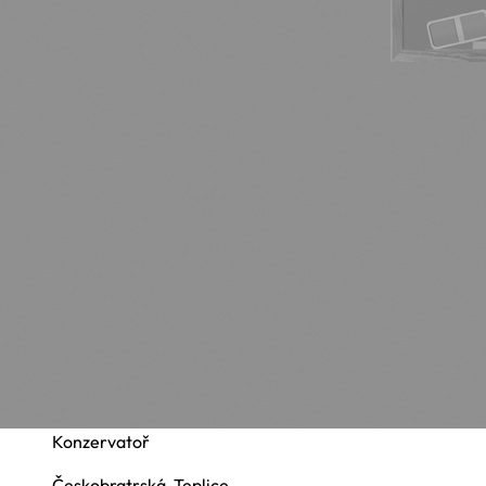
Konzervatoř
Českobratrská, Teplice