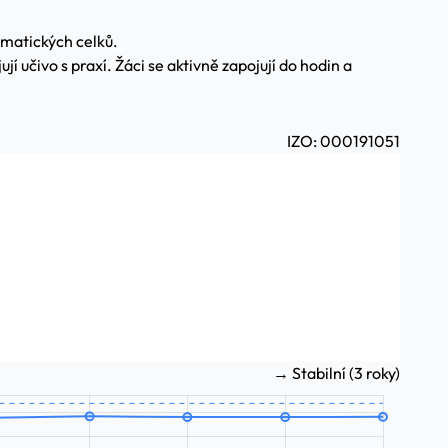
ematických celků.
í učivo s praxí. Žáci se aktivně zapojují do hodin a
IZO: 000191051
→ Stabilní (3 roky)