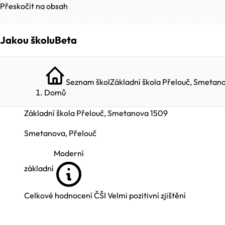
Přeskočit na obsah
Testovací provoz, web může obsahovat chyby a nepřesnosti. 
Jakou školu
Beta
Seznam škol
Základní škola Přelouč, Smetan
Domů
Základní škola Přelouč, Smetanova 1509
Smetanova, Přelouč
Moderní
základní
Celkové hodnocení ČŠI
Velmi pozitivní zjištění