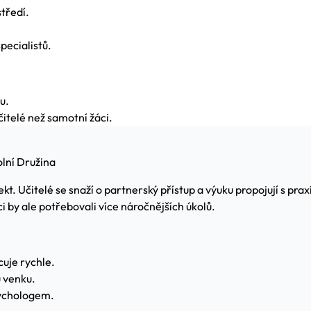
středí.
pecialistů.
u.
čitelé než samotní žáci.
lní Družina
. Učitelé se snaží o partnerský přístup a výuku propojují s praxí
by ale potřebovali více náročnějších úkolů.
cuje rychle.
u venku.
sychologem.