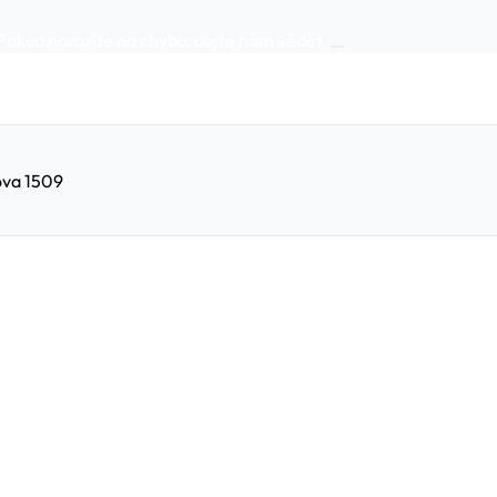
Pokud narazíte na chybu:
dejte nám vědět
.
ova 1509