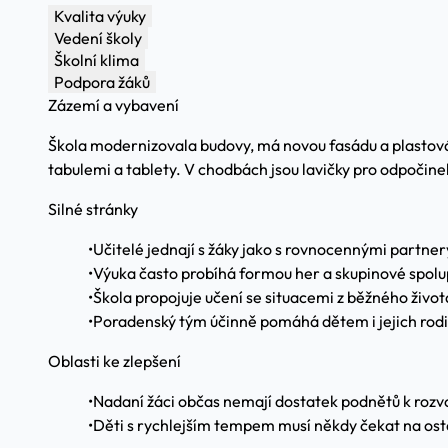
Kvalita výuky
Vedení školy
Školní klima
Podpora žáků
Zázemí a vybavení
Škola modernizovala budovy, má novou fasádu a plastová o
tabulemi a tablety. V chodbách jsou lavičky pro odpočin
Silné stránky
•
Učitelé jednají s žáky jako s rovnocennými partner
•
Výuka často probíhá formou her a skupinové spolu
•
Škola propojuje učení se situacemi z běžného život
•
Poradenský tým účinně pomáhá dětem i jejich rod
Oblasti ke zlepšení
•
Nadaní žáci občas nemají dostatek podnětů k rozvo
•
Děti s rychlejším tempem musí někdy čekat na ost