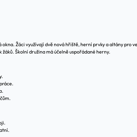
kna. Žáci využívají dvě nová hřiště, herní prvky a altány pro 
ek žáků. Školní družina má účelně uspořádané herny.
y.
práce.
a.
ičům.
ji.
atní.