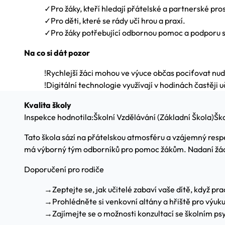
✓
Pro žáky, kteří hledají přátelské a partnerské pro
✓
Pro děti, které se rády učí hrou a praxí.
✓
Pro žáky potřebující odbornou pomoc a podporu s
Na co si dát pozor
!
Rychlejší žáci mohou ve výuce občas pociťovat nud
!
Digitální technologie využívají v hodinách častěji u
Kvalita školy
Inspekce hodnotila:
Školní Vzdělávání (Základní Škola)
Ško
Tato škola sází na přátelskou atmosféru a vzájemný respekt
má výborný tým odborníků pro pomoc žákům. Nadaní žáci 
Doporučení pro rodiče
→
Zeptejte se, jak učitelé zabaví vaše dítě, když pra
→
Prohlédněte si venkovní altány a hřiště pro výuk
→
Zajímejte se o možnosti konzultací se školním p