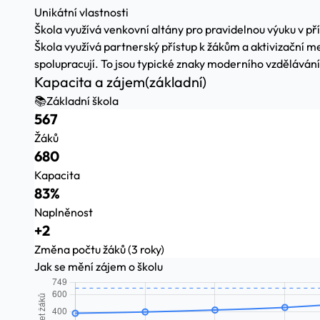
Unikátní vlastnosti
Škola využívá venkovní altány pro pravidelnou výuku v př
Škola využívá partnerský přístup k žákům a aktivizační met
spolupracují. To jsou typické znaky moderního vzdělávání
Kapacita a zájem
(základní)
📚
Základní škola
567
Žáků
680
Kapacita
83%
Naplněnost
+2
Změna počtu žáků (3 roky)
Jak se mění zájem o školu