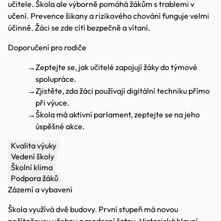
učitele. Škola ale výborně pomáhá žákům s trablemi v
učení. Prevence šikany a rizikového chování funguje velmi
účinně. Žáci se zde cítí bezpečně a vítaní.
Doporučení pro rodiče
→
Zeptejte se, jak učitelé zapojují žáky do týmové
spolupráce.
→
Zjistěte, zda žáci používají digitální techniku přímo
při výuce.
→
Škola má aktivní parlament, zeptejte se na jeho
úspěšné akce.
Kvalita výuky
Vedení školy
Školní klima
Podpora žáků
Zázemí a vybavení
Škola využívá dvě budovy. První stupeň má novou