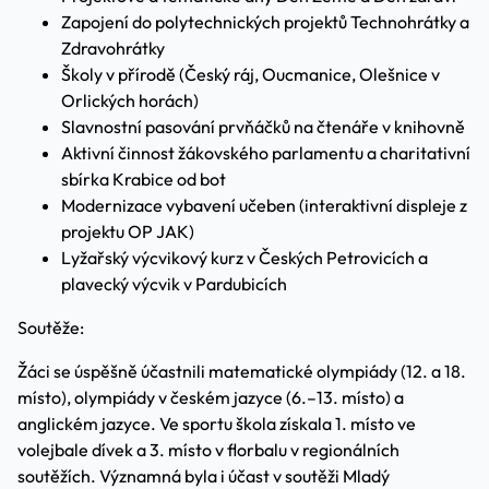
Zapojení do polytechnických projektů Technohrátky a
Zdravohrátky
Školy v přírodě (Český ráj, Oucmanice, Olešnice v
Orlických horách)
Slavnostní pasování prvňáčků na čtenáře v knihovně
Aktivní činnost žákovského parlamentu a charitativní
sbírka Krabice od bot
Modernizace vybavení učeben (interaktivní displeje z
projektu OP JAK)
Lyžařský výcvikový kurz v Českých Petrovicích a
plavecký výcvik v Pardubicích
Soutěže:
Žáci se úspěšně účastnili matematické olympiády (12. a 18.
místo), olympiády v českém jazyce (6.–13. místo) a
anglickém jazyce. Ve sportu škola získala 1. místo ve
volejbale dívek a 3. místo v florbalu v regionálních
soutěžích. Významná byla i účast v soutěži Mladý