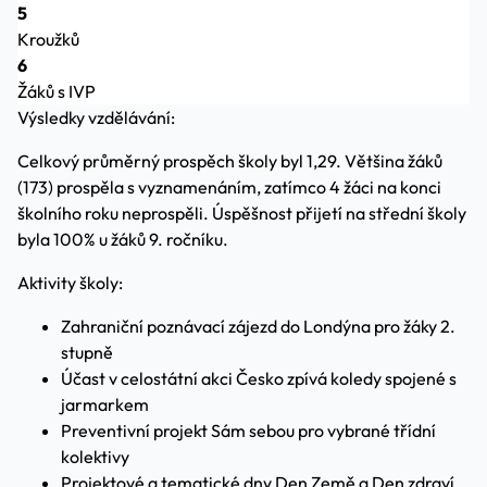
5
Kroužků
6
Žáků s IVP
Výsledky vzdělávání:
Celkový průměrný prospěch školy byl 1,29. Většina žáků
(173) prospěla s vyznamenáním, zatímco 4 žáci na konci
školního roku neprospěli. Úspěšnost přijetí na střední školy
byla 100% u žáků 9. ročníku.
Aktivity školy:
Zahraniční poznávací zájezd do Londýna pro žáky 2.
stupně
Účast v celostátní akci Česko zpívá koledy spojené s
jarmarkem
Preventivní projekt Sám sebou pro vybrané třídní
kolektivy
Projektové a tematické dny Den Země a Den zdraví