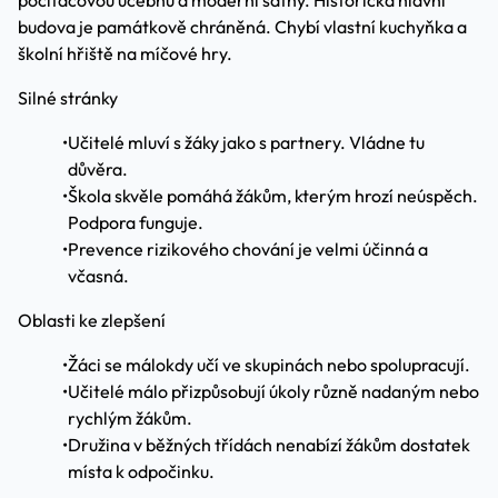
počítačovou učebnu a moderní šatny. Historická hlavní
budova je památkově chráněná. Chybí vlastní kuchyňka a
školní hřiště na míčové hry.
Silné stránky
•
Učitelé mluví s žáky jako s partnery. Vládne tu
důvěra.
•
Škola skvěle pomáhá žákům, kterým hrozí neúspěch.
Podpora funguje.
•
Prevence rizikového chování je velmi účinná a
včasná.
Oblasti ke zlepšení
•
Žáci se málokdy učí ve skupinách nebo spolupracují.
•
Učitelé málo přizpůsobují úkoly různě nadaným nebo
rychlým žákům.
•
Družina v běžných třídách nenabízí žákům dostatek
místa k odpočinku.