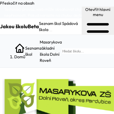
Přeskočit na obsah
Testovací provoz, web může obsahovat chyby a
Otevřít hlavní
menu
nepřesnosti. Pokud narazíte na chybu:
dejte nám vědět
.
Seznam škol
Spádová
Jakou školu
Beta
škola
Masarykova
Seznam
základní
Hl
škol
škola Dolní
Domů
Roveň