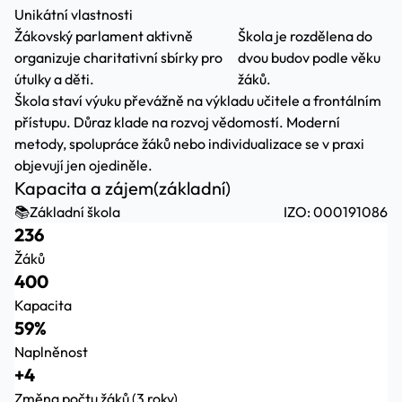
Unikátní vlastnosti
Žákovský parlament aktivně
Škola je rozdělena do
organizuje charitativní sbírky pro
dvou budov podle věku
útulky a děti.
žáků.
Škola staví výuku převážně na výkladu učitele a frontálním
přístupu. Důraz klade na rozvoj vědomostí. Moderní
metody, spolupráce žáků nebo individualizace se v praxi
objevují jen ojediněle.
Kapacita a zájem
(základní)
📚
Základní škola
IZO: 000191086
236
Žáků
400
Kapacita
59%
Naplněnost
+4
Změna počtu žáků (3 roky)