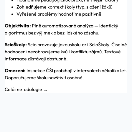
Zohledňujeme kontext školy (typ, složení žáků)
Vyřešené problémy hodnotíme pozitivně
Objektivita:
Plně automatizovaná analýza — identický
algoritmus bez výjimek a bez lidského zásahu.
ScioŠkoly:
Scio provozuje jakouskolu.cz i ScioŠkoly. Číselné
hodnocení nezobrazujeme kvůli konfliktu zájmů. Textové
informace zůstávají dostupné.
Omezení:
Inspekce ČŠI probíhají v intervalech několika let.
Doporučujeme školu navštívit osobně.
Celá metodologie →