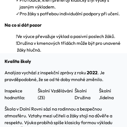
✓
Pro rodiče, kteří preferují klasický styl výuky s
jasným výkladem.
✓
Pro žáky s potřebou individuální podpory při učení.
Na co si dát pozor
!
Ve výuce převažuje výklad a pasivní poslech žáků.
!
Družina v kmenových třídách může být pro unavené
žáky hlučná.
Kvalita školy
Analýza vychází z inspekční zprávy z roku
2022
. Je
pravděpodobné, že se od té doby mnohé změnilo.
Inspekce
Školní Vzdělávání
Školní
Školní
hodnotila:
(Zš)
Družina
Jídelna
Škola v Dolní Rovni sází na rodinnou a bezpečnou
atmosféru. Vztahy mezi učiteli a žáky stojí na důvěře a
respektu. Výuka probíhá spíše klasicky formou výkladu