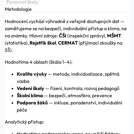
Porovnat školy
Metodologie
Hodnocení vychází výhradně z veřejně dostupných dat —
zaměřujeme se na bezpečí, individuální přístup a klima, ne
na známky. Hlavní zdroje:
ČŠI
(inspekční zprávy),
MŠMT
(statistika),
Rejstřík škol
,
CERMAT
(přijímací zkoušky na
SŠ).
Hodnotíme 4 oblasti (škála 1–4):
Kvalita výuky
— metody, individualizace, zpětná
vazba
Vedení školy
— řízení, kontrola, rozvoj pedagogů
Školní klima
— bezpečí, atmosféra, prevence
Podpora žáků
— inkluze, poradenství, individuální
péče
Analytický přístup:
Hodnotíme pedagogickou praxi, ne vnější faktory