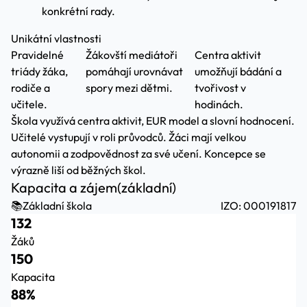
konkrétní rady.
Unikátní vlastnosti
Pravidelné
Žákovští mediátoři
Centra aktivit
triády žáka,
pomáhají urovnávat
umožňují bádání a
rodiče a
spory mezi dětmi.
tvořivost v
učitele.
hodinách.
Škola využívá centra aktivit, EUR model a slovní hodnocení.
Učitelé vystupují v roli průvodců. Žáci mají velkou
autonomii a zodpovědnost za své učení. Koncepce se
výrazně liší od běžných škol.
Kapacita a zájem
(základní)
📚
Základní škola
IZO: 000191817
132
Žáků
150
Kapacita
88%