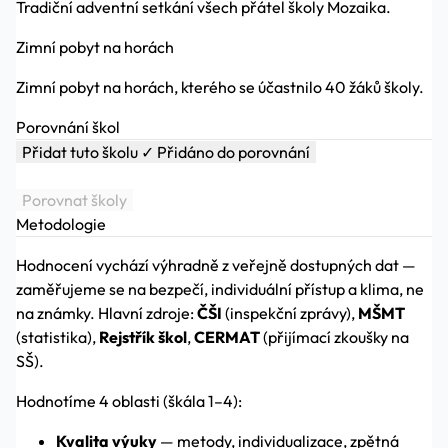
Tradiční adventní setkání všech přátel školy Mozaika.
Zimní pobyt na horách
Zimní pobyt na horách, kterého se účastnilo 40 žáků školy.
Porovnání škol
Přidat tuto školu
✓ Přidáno do porovnání
Porovnat školy
Metodologie
Hodnocení vychází výhradně z veřejně dostupných dat —
zaměřujeme se na bezpečí, individuální přístup a klima, ne
na známky. Hlavní zdroje:
ČŠI
(inspekční zprávy),
MŠMT
(statistika),
Rejstřík škol
,
CERMAT
(přijímací zkoušky na
SŠ).
Hodnotíme 4 oblasti (škála 1–4):
Kvalita výuky
— metody, individualizace, zpětná