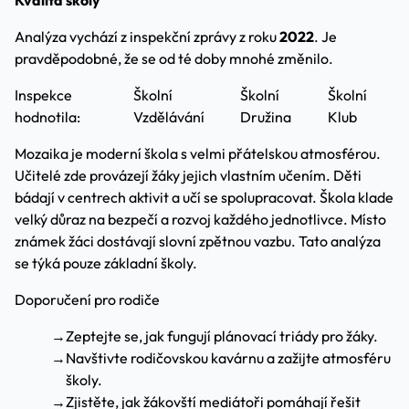
Kvalita školy
Analýza vychází z inspekční zprávy z roku
2022
. Je
pravděpodobné, že se od té doby mnohé změnilo.
Inspekce
Školní
Školní
Školní
hodnotila:
Vzdělávání
Družina
Klub
Mozaika je moderní škola s velmi přátelskou atmosférou.
Učitelé zde provázejí žáky jejich vlastním učením. Děti
bádají v centrech aktivit a učí se spolupracovat. Škola klade
velký důraz na bezpečí a rozvoj každého jednotlivce. Místo
známek žáci dostávají slovní zpětnou vazbu. Tato analýza
se týká pouze základní školy.
Doporučení pro rodiče
→
Zeptejte se, jak fungují plánovací triády pro žáky.
→
Navštivte rodičovskou kavárnu a zažijte atmosféru
školy.
→
Zjistěte, jak žákovští mediátoři pomáhají řešit