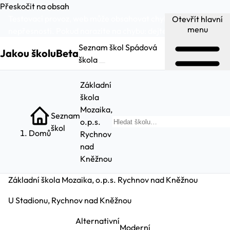
Přeskočit na obsah
Testovací provoz, web může obsahovat chyby a
Otevřít hlavní
menu
nepřesnosti. Pokud narazíte na chybu:
dejte nám vědět
.
Seznam škol
Spádová
Jakou školu
Beta
škola
Základní
škola
Mozaika,
Seznam
o.p.s.
Hleda
škol
Domů
Rychnov
nad
Kněžnou
Základní škola Mozaika, o.p.s. Rychnov nad Kněžnou
U Stadionu, Rychnov nad Kněžnou
Alternativní
Moderní