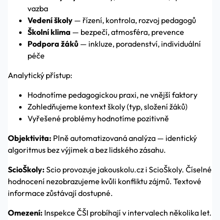
vazba
Vedení školy
— řízení, kontrola, rozvoj pedagogů
Školní klima
— bezpečí, atmosféra, prevence
Podpora žáků
— inkluze, poradenství, individuální
péče
Analytický přístup:
Hodnotíme pedagogickou praxi, ne vnější faktory
Zohledňujeme kontext školy (typ, složení žáků)
Vyřešené problémy hodnotíme pozitivně
Objektivita:
Plně automatizovaná analýza — identický
algoritmus bez výjimek a bez lidského zásahu.
ScioŠkoly:
Scio provozuje jakouskolu.cz i ScioŠkoly. Číselné
hodnocení nezobrazujeme kvůli konfliktu zájmů. Textové
informace zůstávají dostupné.
Omezení:
Inspekce ČŠI probíhají v intervalech několika let.