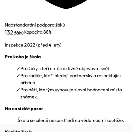
Nadstandardní podpora žáků
132
Kapacita
88%
žáků
Inspekce
2022
(před 4 lety)
Pro koho je škola
✓
Pro žáky, kteří chtějí aktivně objevovat svět.
✓
Pro rodiče, kteří hledají partnerský a respektující
přístup.
✓
Pro děti, kterým vyhovuje slovní hodnocení místo
známek.
Na co si dát pozor
!
Škola se cíleně nesoustředí na vědomostní soutěže.