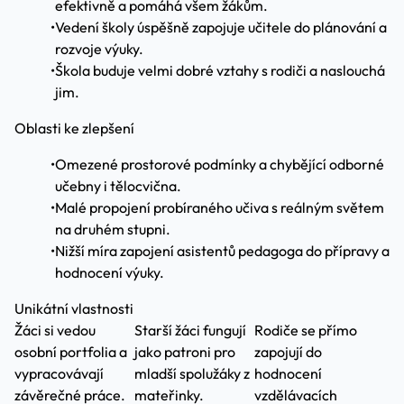
efektivně a pomáhá všem žákům.
•
Vedení školy úspěšně zapojuje učitele do plánování a
rozvoje výuky.
•
Škola buduje velmi dobré vztahy s rodiči a naslouchá
jim.
Oblasti ke zlepšení
•
Omezené prostorové podmínky a chybějící odborné
učebny i tělocvična.
•
Malé propojení probíraného učiva s reálným světem
na druhém stupni.
•
Nižší míra zapojení asistentů pedagoga do přípravy a
hodnocení výuky.
Unikátní vlastnosti
Žáci si vedou
Starší žáci fungují
Rodiče se přímo
osobní portfolia a
jako patroni pro
zapojují do
vypracovávají
mladší spolužáky z
hodnocení
závěrečné práce.
mateřinky.
vzdělávacích