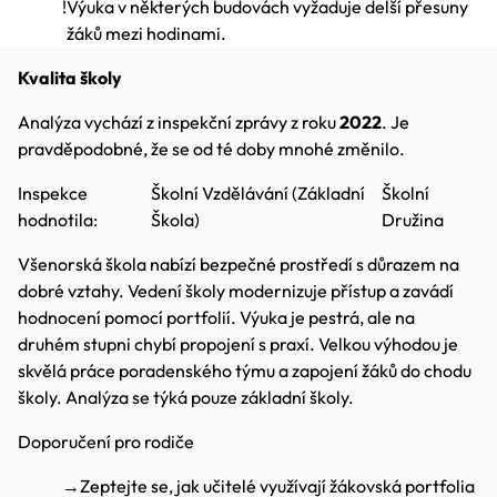
!
Výuka v některých budovách vyžaduje delší přesuny
žáků mezi hodinami.
Kvalita školy
Analýza vychází z inspekční zprávy z roku
2022
. Je
pravděpodobné, že se od té doby mnohé změnilo.
Inspekce
Školní Vzdělávání (Základní
Školní
hodnotila:
Škola)
Družina
Všenorská škola nabízí bezpečné prostředí s důrazem na
dobré vztahy. Vedení školy modernizuje přístup a zavádí
hodnocení pomocí portfolií. Výuka je pestrá, ale na
druhém stupni chybí propojení s praxí. Velkou výhodou je
skvělá práce poradenského týmu a zapojení žáků do chodu
školy. Analýza se týká pouze základní školy.
Doporučení pro rodiče
→
Zeptejte se, jak učitelé využívají žákovská portfolia