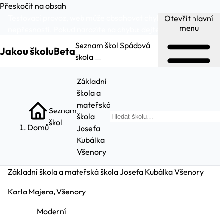
Přeskočit na obsah
Testovací provoz, web může obsahovat chyby a
Otevřít hlavní
menu
nepřesnosti. Pokud narazíte na chybu:
dejte nám vědět
.
Seznam škol
Spádová
Jakou školu
Beta
škola
Základní
škola a
mateřská
Seznam
škola
Hled
škol
Domů
Josefa
Kubálka
Všenory
Základní škola a mateřská škola Josefa Kubálka Všenory
Karla Majera, Všenory
Moderní