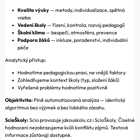
Kvalita výuky
— metody, individualizace, zpětná
vazba
Vedení školy
— řízení, kontrola, rozvoj pedagogů
Školní klima
— bezpečí, atmosféra, prevence
Podpora žáků
— inkluze, poradenství, individuální
péče
Analytický přístup:
Hodnotíme pedagogickou praxi, ne vnější faktory
Zohledňujeme kontext školy (typ, složení žáků)
Vyřešené problémy hodnotíme pozitivně
Objektivita:
Plně automatizovaná analýza — identický
algoritmus bez výjimek a bez lidského zásahu.
ScioŠkoly:
Scio provozuje jakouskolu.cz i ScioŠkoly. Číselné
hodnocení nezobrazujeme kvůli konfliktu zájmů. Textové
informace zůstávají dostupné.