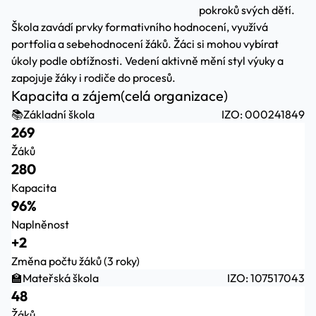
pokroků svých dětí.
Škola zavádí prvky formativního hodnocení, využívá
portfolia a sebehodnocení žáků. Žáci si mohou vybírat
úkoly podle obtížnosti. Vedení aktivně mění styl výuky a
zapojuje žáky i rodiče do procesů.
Kapacita a zájem
(celá organizace)
📚
Základní škola
IZO: 000241849
269
Žáků
280
Kapacita
96%
Naplněnost
+2
Změna počtu žáků (3 roky)
🏫
Mateřská škola
IZO: 107517043
48
Žáků