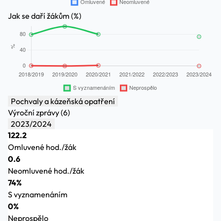
Jak se daří žákům (%)
Pochvaly a kázeňská opatření
Výroční zprávy (6)
2023/2024
122.2
Omluvené hod./žák
0.6
Neomluvené hod./žák
74%
S vyznamenáním
0%
Neprospělo