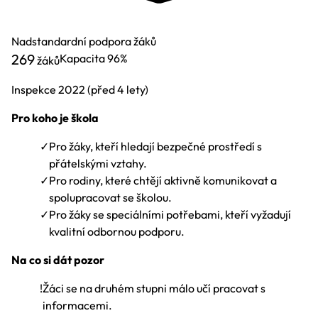
Nadstandardní podpora žáků
269
Kapacita
96%
žáků
Inspekce
2022
(před 4 lety)
Pro koho je škola
✓
Pro žáky, kteří hledají bezpečné prostředí s
přátelskými vztahy.
✓
Pro rodiny, které chtějí aktivně komunikovat a
spolupracovat se školou.
✓
Pro žáky se speciálními potřebami, kteří vyžadují
kvalitní odbornou podporu.
Na co si dát pozor
!
Žáci se na druhém stupni málo učí pracovat s
informacemi.