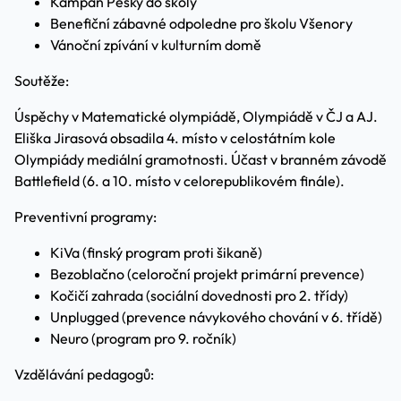
Kampaň Pěšky do školy
Benefiční zábavné odpoledne pro školu Všenory
Vánoční zpívání v kulturním domě
Soutěže:
Úspěchy v Matematické olympiádě, Olympiádě v ČJ a AJ.
Eliška Jirasová obsadila 4. místo v celostátním kole
Olympiády mediální gramotnosti. Účast v branném závodě
Battlefield (6. a 10. místo v celorepublikovém finále).
Preventivní programy:
KiVa (finský program proti šikaně)
Bezoblačno (celoroční projekt primární prevence)
Kočičí zahrada (sociální dovednosti pro 2. třídy)
Unplugged (prevence návykového chování v 6. třídě)
Neuro (program pro 9. ročník)
Vzdělávání pedagogů: