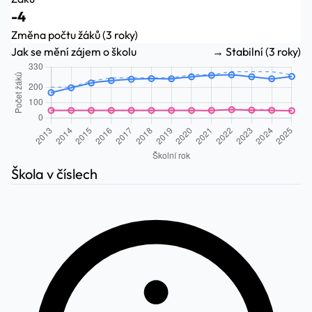
-4
Změna počtu žáků (3 roky)
Jak se mění zájem o školu
→ Stabilní (3 roky)
Škola v číslech