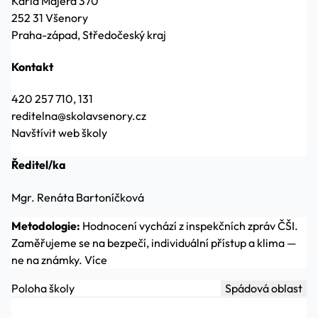
Karla Majera 370
252 31 Všenory
Praha-západ, Středočeský kraj
Kontakt
420 257 710, 131
reditelna@skolavsenory.cz
Navštívit web školy
Ředitel/ka
Mgr. Renáta Bartoníčková
Metodologie:
Hodnocení vychází z inspekčních zpráv ČŠI.
Zaměřujeme se na bezpečí, individuální přístup a klima —
ne na známky.
Více
Poloha školy
Spádová oblast