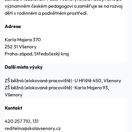
významném českém pedagogovi a zaměřuje se na rozvoj
dětí v rodinném a podnětném prostředí.
Adresa
Karla Majera 370
252 31 Všenory
Praha-západ, Středočeský kraj
Další místa výuky
ZŠ běžná (elokované pracoviště)
·
U Hřiště 450, Všenory
ZŠ běžná (elokované pracoviště)
·
Karla Majera 93,
Všenory
Kontakt
420 257 710, 131
reditelna@skolavsenory.cz