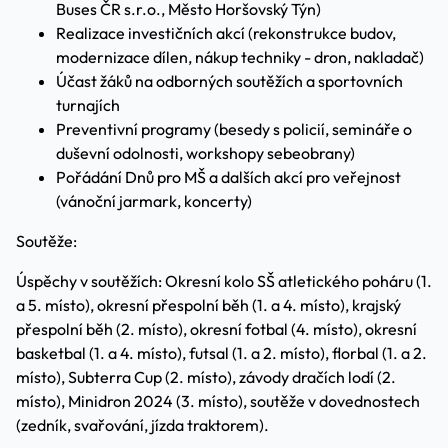
Buses ČR s.r.o., Město Horšovský Týn)
Realizace investičních akcí (rekonstrukce budov,
modernizace dílen, nákup techniky - dron, nakladač)
Účast žáků na odborných soutěžích a sportovních
turnajích
Preventivní programy (besedy s policií, semináře o
duševní odolnosti, workshopy sebeobrany)
Pořádání Dnů pro MŠ a dalších akcí pro veřejnost
(vánoční jarmark, koncerty)
Soutěže:
Úspěchy v soutěžích: Okresní kolo SŠ atletického poháru (1.
a 5. místo), okresní přespolní běh (1. a 4. místo), krajský
přespolní běh (2. místo), okresní fotbal (4. místo), okresní
basketbal (1. a 4. místo), futsal (1. a 2. místo), florbal (1. a 2.
místo), Subterra Cup (2. místo), závody dračích lodí (2.
místo), Minidron 2024 (3. místo), soutěže v dovednostech
(zedník, svařování, jízda traktorem).