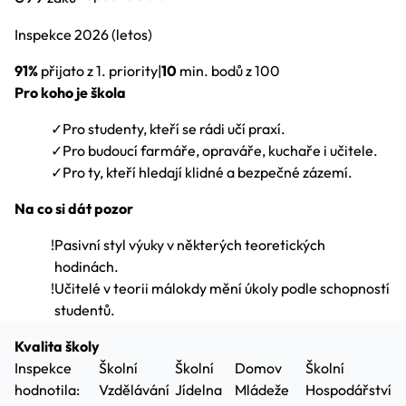
Inspekce
2026
(letos)
91%
přijato z 1. priority
|
10
min. bodů z 100
Pro koho je škola
✓
Pro studenty, kteří se rádi učí praxí.
✓
Pro budoucí farmáře, opraváře, kuchaře i učitele.
✓
Pro ty, kteří hledají klidné a bezpečné zázemí.
Na co si dát pozor
!
Pasivní styl výuky v některých teoretických
hodinách.
!
Učitelé v teorii málokdy mění úkoly podle schopností
studentů.
Kvalita školy
Inspekce
Školní
Školní
Domov
Školní
hodnotila:
Vzdělávání
Jídelna
Mládeže
Hospodářství