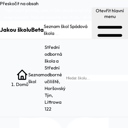
Přeskočit na obsah
Testovací provoz, web může obsahovat chyby a
Otevřít hlavní
menu
nepřesnosti. Pokud narazíte na chybu:
dejte nám vědět
.
Seznam škol
Spádová
Jakou školu
Beta
škola
Střední
odborná
škola a
Střední
Seznam
odborné
Hled
škol
učiliště,
Domů
Horšovský
Týn,
Littrowa
122