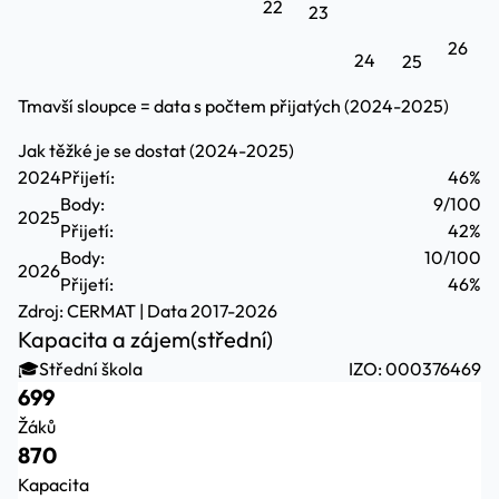
22
23
26
24
25
Tmavší sloupce = data s počtem přijatých (2024-2025)
Jak těžké je se dostat (2024-2025)
2024
Přijetí:
46%
Body:
9/100
2025
Přijetí:
42%
Body:
10/100
2026
Přijetí:
46%
Zdroj:
CERMAT
| Data 2017-2026
Kapacita a zájem
(střední)
🎓
Střední škola
IZO: 000376469
699
Žáků
870
Kapacita