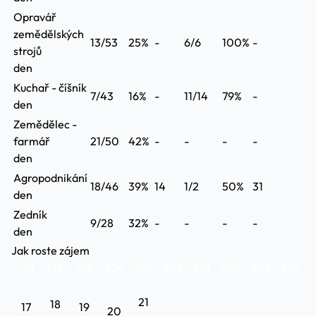
Opravář
zemědělských
13/53
25%
-
6/6
100%
-
strojů
den
Kuchař - číšník
7/43
16%
-
11/14
79%
-
den
Zemědělec -
farmář
21/50
42%
-
-
-
-
den
Agropodnikání
18/46
39%
14
1/2
50%
31
den
Zedník
9/28
32%
-
-
-
-
den
Jak roste zájem
198
174
198
234
154
309
341
602
605
538
21
18
17
19
20