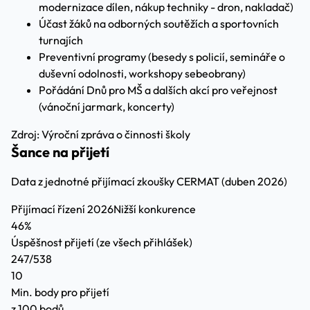
modernizace dílen, nákup techniky - dron, nakladač)
Účast žáků na odborných soutěžích a sportovních
turnajích
Preventivní programy (besedy s policií, semináře o
duševní odolnosti, workshopy sebeobrany)
Pořádání Dnů pro MŠ a dalších akcí pro veřejnost
(vánoční jarmark, koncerty)
Zdroj: Výroční zpráva o činnosti školy
Šance na přijetí
Data z jednotné přijímací zkoušky CERMAT (duben 2026)
Přijímací řízení 2026
Nižší konkurence
46%
Úspěšnost přijetí
(ze všech přihlášek)
247/538
10
Min. body pro přijetí
z 100 bodů