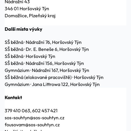
Nádražní 43
346 01 Horšovský Týn
Domažlice, Plzeňský kraj
Další místa výuky
SŠ běžná
·
Nádražní 76, Horšovský Týn
SŠ běžná
·
Dr. E. Beneše 6, Horšovský Týn
SŠ běžná
·
Horšovský Týn
SŠ běžná
·
Nádražní 156, Horšovský Týn
Gymnázium
·
Nádražní 167, Horšovský Týn
SŠ běžná (elokované pracoviště)
·
Horšovský Týn
Gymnázium
·
Jana Littrowa 122, Horšovský Týn
Kontakt
379 410 063, 602 457 421
sos-souhtyn@sos-souhtyn.cz
fousovam@sos-souhtyn.cz