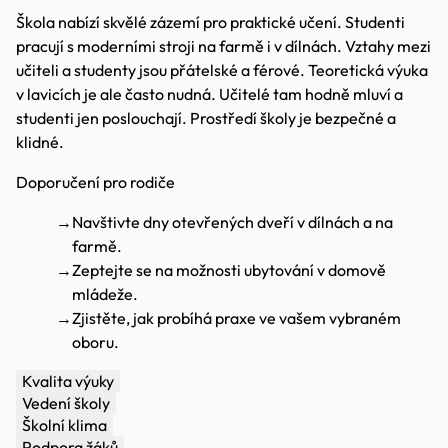
Škola nabízí skvělé zázemí pro praktické učení. Studenti
pracují s moderními stroji na farmě i v dílnách. Vztahy mezi
učiteli a studenty jsou přátelské a férové. Teoretická výuka
v lavicích je ale často nudná. Učitelé tam hodně mluví a
studenti jen poslouchají. Prostředí školy je bezpečné a
klidné.
Doporučení pro rodiče
→
Navštivte dny otevřených dveří v dílnách a na
farmě.
→
Zeptejte se na možnosti ubytování v domově
mládeže.
→
Zjistěte, jak probíhá praxe ve vašem vybraném
oboru.
Kvalita výuky
Vedení školy
Školní klima
Podpora žáků