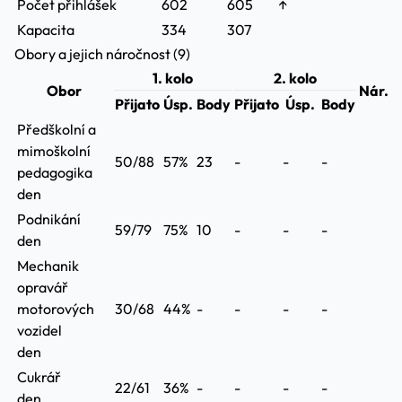
Počet přihlášek
602
605
↑
Kapacita
334
307
Obory a jejich náročnost (9)
1. kolo
2. kolo
Obor
Nár.
Přijato
Úsp.
Body
Přijato
Úsp.
Body
Předškolní a
mimoškolní
50/88
57%
23
-
-
-
pedagogika
den
Podnikání
59/79
75%
10
-
-
-
den
Mechanik
opravář
motorových
30/68
44%
-
-
-
-
vozidel
den
Cukrář
22/61
36%
-
-
-
-
den