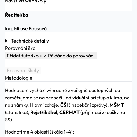
Navštívit web školy
Ředitel/ka
Ing. Miluše Fousová
Technické detaily
Porovnání škol
Přidat tuto školu
✓ Přidáno do porovnání
Porovnat školy
Metodologie
Hodnocení vychází výhradně z veřejně dostupných dat —
zaměřujeme se na bezpečí, individuální přístup a klima, ne
na známky. Hlavní zdroje:
ČŠI
(inspekční zprávy),
MŠMT
(statistika),
Rejstřík škol
,
CERMAT
(přijímací zkoušky na
SŠ).
Hodnotíme 4 oblasti (škála 1–4):