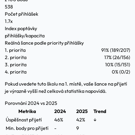
538
Počet přihlášek
1.7x
Index poptávky
přihlášky/kapacita
Reálná šance podle priority přihlášky
1. priorita
91%
(189/207)
2. priorita
17%
(26/156)
3. priorita
10%
(15/151)
4. priorita
0%
(0/2)
Pokud uvedete tuto školu na 1. místě, vaše šance na přijetí
je výrazně vyšší než celková statistika napovídá.
Porovnání 2024 vs 2025
Metrika
2024
2025
Trend
Úspěšnost přijetí
46%
42%
↓
Min. body pro přijetí
-
9