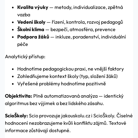
Kvalita výuky
— metody, individualizace, zpětná
vazba
Vedení školy
— řízení, kontrola, rozvoj pedagogů
Školní klima
— bezpečí, atmosféra, prevence
Podpora žáků
— inkluze, poradenství, individuální
péče
Analytický přístup:
Hodnotíme pedagogickou praxi, ne vnější faktory
Zohledňujeme kontext školy (typ, složení žáků)
Vyřešené problémy hodnotíme pozitivně
Objektivita:
Plně automatizovaná analýza — identický
algoritmus bez výjimek a bez lidského zásahu.
ScioŠkoly:
Scio provozuje jakouskolu.cz i ScioŠkoly. Číselné
hodnocení nezobrazujeme kvůli konfliktu zájmů. Textové
informace zůstávají dostupné.