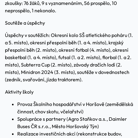
zkoušky: 76 žáků, 9 s vyznamenáním, 56 prospělo, 10
neprospělo, 1 nekonalo.
Soutěže a úspěchy
Úspěchy v soutěžích: Okresní kolo SŠ atletického poháru (1.
a 5. místo), okresní přespolní běh (1. a 4. místo), krajský
přespolní běh (2. místo), okresní fotbal (4. místo), okresní
basketbal (1. a 4. místo), futsal (1. a 2. místo), florbal (1. a 2.
místo), Subterra Cup (2. místo), závody dračích lodí (2.
místo), Minidron 2024 (3. místo), soutěže v dovednostech
(zedník, svařování, jízda traktorem).
Aktivity školy
Provoz Školního hospodářství v Horšově (zemědělská
činnost, chov skotu, včelařství)
Spolupráce s partnery (Agro Staňkov a.s., Daimler
Buses ČR s.r.o., Město Horšovský Týn)
Realizace investičních akcí (rekonstrukce budov,