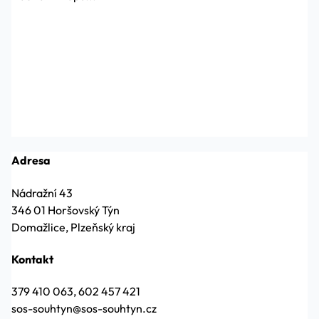
Adresa
Nádražní 43
346 01 Horšovský Týn
Domažlice, Plzeňský kraj
Kontakt
379 410 063, 602 457 421
sos-souhtyn@sos-souhtyn.cz