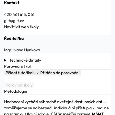
Kontakt
420 461 615, 061
glit@glit.cz
Navštívit web školy
Ředitel/ka
Mgr. Ivana Hynková
Technické detaily
Porovnání škol
Přidat tuto školu
✓ Přidáno do porovnání
Porovnat školy
Metodologie
Hodnocení vychází výhradně z veřejně dostupných dat —
zaměřujeme se na bezpečí, individuální přístup a klima, ne
na známky. Hlavní zdroje:
ČŠI
(inspekční zprávy),
MŠMT