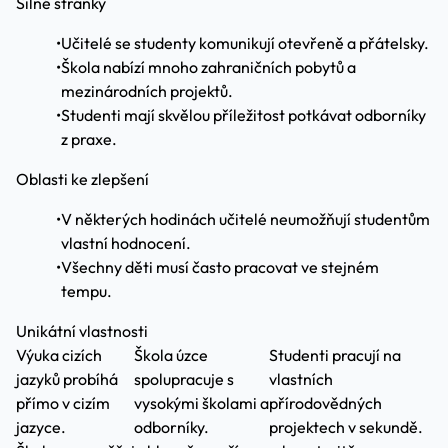
Silné stránky
•
Učitelé se studenty komunikují otevřeně a přátelsky.
•
Škola nabízí mnoho zahraničních pobytů a
mezinárodních projektů.
•
Studenti mají skvělou příležitost potkávat odborníky
z praxe.
Oblasti ke zlepšení
•
V některých hodinách učitelé neumožňují studentům
vlastní hodnocení.
•
Všechny děti musí často pracovat ve stejném
tempu.
Unikátní vlastnosti
Výuka cizích
Škola úzce
Studenti pracují na
jazyků probíhá
spolupracuje s
vlastních
přímo v cizím
vysokými školami a
přírodovědných
jazyce.
odborníky.
projektech v sekundě.