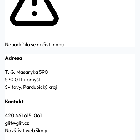
Nepodařilo se načíst mapu
Adresa
T. G. Masaryka 590
570 01 Litomyšl
Svitavy, Pardubický kraj
Kontakt
420 461 615, 061
glit@glit.cz
Navštívit web školy