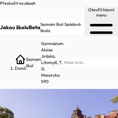
Přeskočit na obsah
Testovací provoz, web může obsahovat chyby a
Otevřít hlavní
menu
nepřesnosti. Pokud narazíte na chybu:
dejte nám vědět
.
Seznam škol
Spádová
Jakou školu
Beta
škola
Gymnázium
Aloise
Jiráska,
Seznam
Litomyšl, T.
Hl
škol
Domů
G.
Masaryka
590