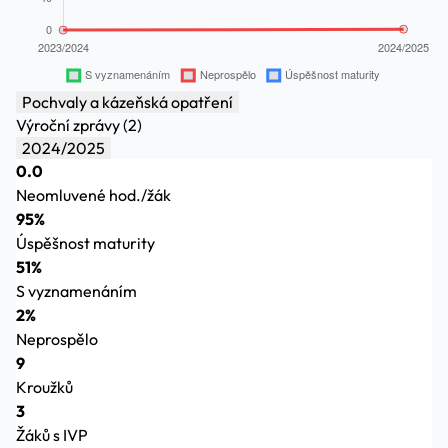
Pochvaly a kázeňská opatření
Výroční zprávy (2)
2024/2025
0.0
Neomluvené hod./žák
95%
Úspěšnost maturity
51%
S vyznamenáním
2%
Neprospělo
9
Kroužků
3
Žáků s IVP