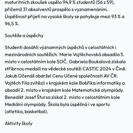
maturitních zkoušek uspělo 94,9 % studentů (56 z 59),
přičemž 31 absolventů prospělo s vyznamenáním.
Úspěšnost přijetí na vysoké školy se pohybuje mezi 93 % a
96,5 %.
Soutěže a úspěchy
Studenti dosáhli významných úspěchů v celostátních i
mezinárodních soutěžích. Marie Vojtěchovská obsadila 5.
místo v celostátním kole SOČ. Gabriela Boukalová získala
stříbrnou medaili na vědecké soutěži CASTIC 2024 v Číně.
Jakub Očenáš obdržel Cenu Učené společnosti AV ČR.
Vojtěch Fila zvítězil v krajském kole Bobříka informatiky a
obsadil 2. místo v krajském kole Matematické olympiády.
Benedikt Josef Štursa získal 2. místo v celostátním kole
Mediální olympiády. Škola byla úspěšná i ve sportu
(atletika, basketbal).
Aktivity školy