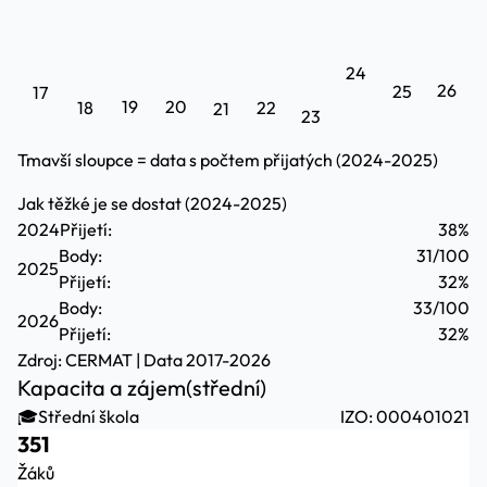
24
26
25
17
19
20
18
22
21
23
Tmavší sloupce = data s počtem přijatých (2024-2025)
Jak těžké je se dostat (2024-2025)
2024
Přijetí:
38%
Body:
31/100
2025
Přijetí:
32%
Body:
33/100
2026
Přijetí:
32%
Zdroj:
CERMAT
| Data 2017-2026
Kapacita a zájem
(střední)
🎓
Střední škola
IZO: 000401021
351
Žáků