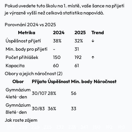
Pokud uvedete tuto školu na 1. místě, vaše šance na přijetí
je výrazně vyšší než celková statistika napovídá.
Porovnání 2024 vs 2025
Metrika
2024
2025
Trend
Úspěšnost přijetí
38%
32%
↓
Min. body pro přijetí
-
31
Počet přihlášek
150
192
↑
Kapacita
60
61
Obory a jejich náročnost (2)
Obor
Přijato
Úspěšnost
Min. body
Náročnost
Gymnázium
30/107
28%
56
4leté · den
Gymnázium
30/83
36%
33
8leté · den
Jak roste zájem
193
228
226
225
232
228
247
150
192
190