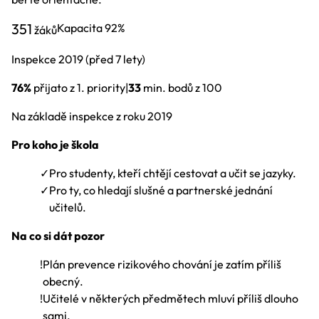
351
Kapacita
92%
žáků
Inspekce
2019
(před 7 lety)
76%
přijato z 1. priority
|
33
min. bodů z 100
Na základě inspekce z roku 2019
Pro koho je škola
✓
Pro studenty, kteří chtějí cestovat a učit se jazyky.
✓
Pro ty, co hledají slušné a partnerské jednání
učitelů.
Na co si dát pozor
!
Plán prevence rizikového chování je zatím příliš
obecný.
!
Učitelé v některých předmětech mluví příliš dlouho
sami.