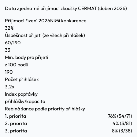
Data z jednotné přijímací zkoušky CERMAT (duben 2026)
Přijímací řízení 2026
Nižší konkurence
32%
Úspěšnost přijetí
(ze všech přihlášek)
60/190
33
Min. body pro přijetí
z 100 bodů
190
Počet přihlášek
3.2x
Index poptávky
přihlášky/kapacita
Reálná šance podle priority přihlášky
1. priorita
76%
(54/71)
2. priorita
4%
(3/81)
3. priorita
8%
(3/38)