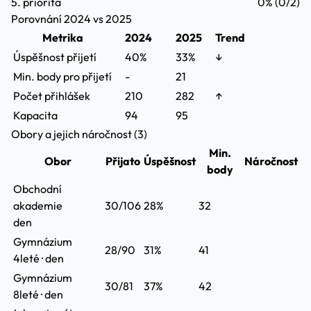
5. priorita
0%
(0/2)
Porovnání 2024 vs 2025
Metrika
2024
2025
Trend
Úspěšnost přijetí
40%
33%
↓
Min. body pro přijetí
-
21
Počet přihlášek
210
282
↑
Kapacita
94
95
Obory a jejich náročnost (3)
Min.
Obor
Přijato
Úspěšnost
Náročnost
body
Obchodní
akademie
30/106
28%
32
den
Gymnázium
28/90
31%
41
4leté · den
Gymnázium
30/81
37%
42
8leté · den