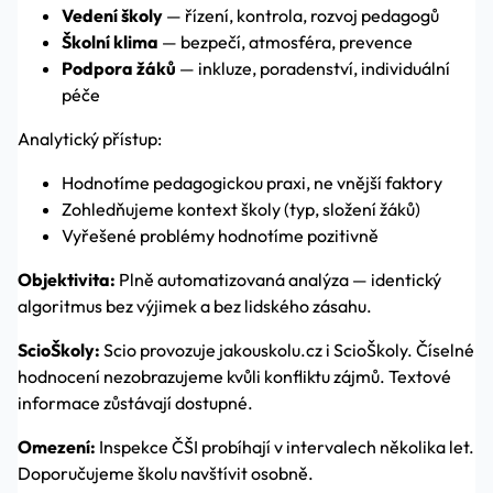
Vedení školy
— řízení, kontrola, rozvoj pedagogů
Školní klima
— bezpečí, atmosféra, prevence
Podpora žáků
— inkluze, poradenství, individuální
péče
Analytický přístup:
Hodnotíme pedagogickou praxi, ne vnější faktory
Zohledňujeme kontext školy (typ, složení žáků)
Vyřešené problémy hodnotíme pozitivně
Objektivita:
Plně automatizovaná analýza — identický
algoritmus bez výjimek a bez lidského zásahu.
ScioŠkoly:
Scio provozuje jakouskolu.cz i ScioŠkoly. Číselné
hodnocení nezobrazujeme kvůli konfliktu zájmů. Textové
informace zůstávají dostupné.
Omezení:
Inspekce ČŠI probíhají v intervalech několika let.
Doporučujeme školu navštívit osobně.