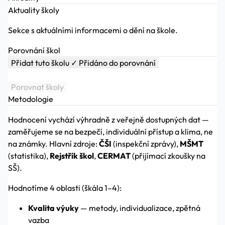
Aktuality školy
Sekce s aktuálními informacemi o dění na škole.
Porovnání škol
Přidat tuto školu
✓ Přidáno do porovnání
Porovnat školy
Metodologie
Hodnocení vychází výhradně z veřejně dostupných dat —
zaměřujeme se na bezpečí, individuální přístup a klima, ne
na známky. Hlavní zdroje:
ČŠI
(inspekční zprávy),
MŠMT
(statistika),
Rejstřík škol
,
CERMAT
(přijímací zkoušky na
SŠ).
Hodnotíme 4 oblasti (škála 1–4):
Kvalita výuky
— metody, individualizace, zpětná
vazba