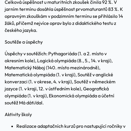
Celková úspěšnost u maturitních zkoušek činila 92 %. V
jarním termínu dosáhla úspěšnost prvomaturantů 83 %. K
opravným zkouškám v podzimním termínu se přihlásilo 14
žáků, přičemž nejvíce oprav bylo z didaktického testu z
českého jazyka.
Soutěže a úspěchy
Úspěchy v soutěžích: Pythagoriáda (1. a 2. místo v
okresním kole), Logická olympiáda (8., 5., 14. v kraji),
Matematický Náboj (140. místo mezinárodně),
Matematická olympiáda (1. v kraji), Soutěž v anglické
konverzaci (1. v okrese, 4. v kraji), Soutěž v německém
jazyce (1. v kraji, 12. v ústředním kole), Geografická
olympiáda (1. v kraji), Ekonomická olympiáda a účetní
soutěž Má dáti/dal.
Aktivity školy
Realizace adaptačních kurzů pro nastupující ročníky v