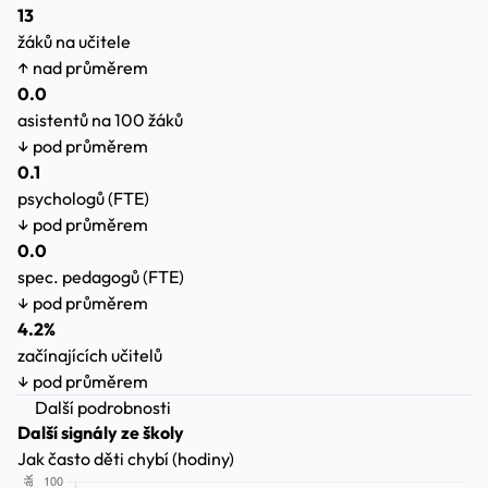
13
žáků na učitele
↑ nad průměrem
0.0
asistentů na 100 žáků
↓ pod průměrem
0.1
psychologů (FTE)
↓ pod průměrem
0.0
spec. pedagogů (FTE)
↓ pod průměrem
4.2%
začínajících učitelů
↓ pod průměrem
Další podrobnosti
Další signály ze školy
Jak často děti chybí (hodiny)