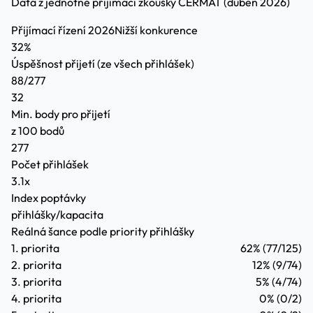
Data z jednotné přijímací zkoušky CERMAT (duben 2026)
Přijímací řízení 2026
Nižší konkurence
32%
Úspěšnost přijetí
(ze všech přihlášek)
88/277
32
Min. body pro přijetí
z 100 bodů
277
Počet přihlášek
3.1x
Index poptávky
přihlášky/kapacita
Reálná šance podle priority přihlášky
1. priorita
62%
(77/125)
2. priorita
12%
(9/74)
3. priorita
5%
(4/74)
4. priorita
0%
(0/2)