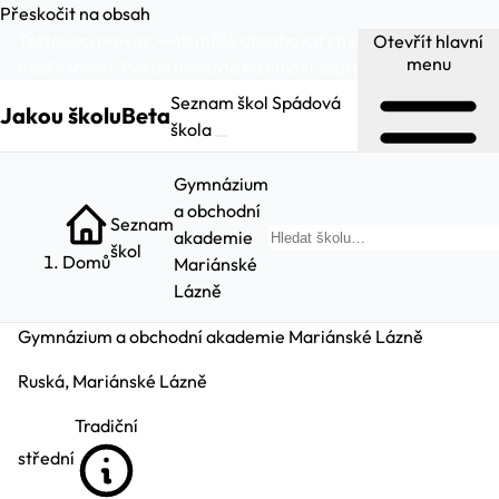
Přeskočit na obsah
Testovací provoz, web může obsahovat chyby a
Otevřít hlavní
menu
nepřesnosti. Pokud narazíte na chybu:
dejte nám vědět
.
Seznam škol
Spádová
Jakou školu
Beta
škola
Gymnázium
a obchodní
Seznam
akademie
Hl
škol
Domů
Mariánské
Lázně
Gymnázium a obchodní akademie Mariánské Lázně
Ruská, Mariánské Lázně
Tradiční
střední