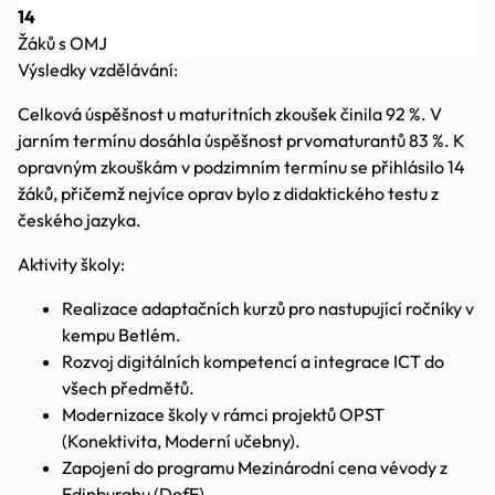
14
Žáků s OMJ
Výsledky vzdělávání:
Celková úspěšnost u maturitních zkoušek činila 92 %. V
jarním termínu dosáhla úspěšnost prvomaturantů 83 %. K
opravným zkouškám v podzimním termínu se přihlásilo 14
žáků, přičemž nejvíce oprav bylo z didaktického testu z
českého jazyka.
Aktivity školy:
Realizace adaptačních kurzů pro nastupující ročníky v
kempu Betlém.
Rozvoj digitálních kompetencí a integrace ICT do
všech předmětů.
Modernizace školy v rámci projektů OPST
(Konektivita, Moderní učebny).
Zapojení do programu Mezinárodní cena vévody z
Edinburghu (DofE).