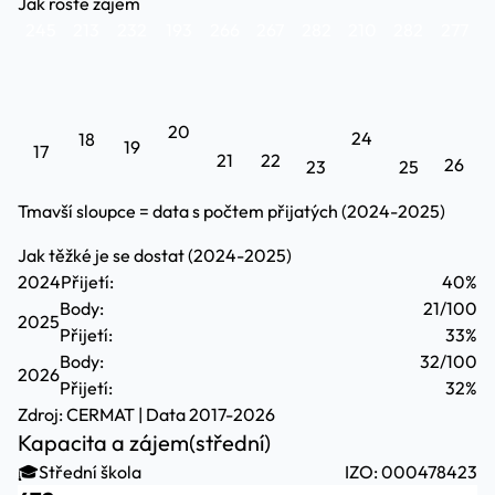
Jak roste zájem
245
213
232
193
266
267
282
210
282
277
20
24
18
19
17
21
22
26
23
25
Tmavší sloupce = data s počtem přijatých (2024-2025)
Jak těžké je se dostat (2024-2025)
2024
Přijetí:
40%
Body:
21/100
2025
Přijetí:
33%
Body:
32/100
2026
Přijetí:
32%
Zdroj:
CERMAT
| Data 2017-2026
Kapacita a zájem
(střední)
🎓
Střední škola
IZO: 000478423