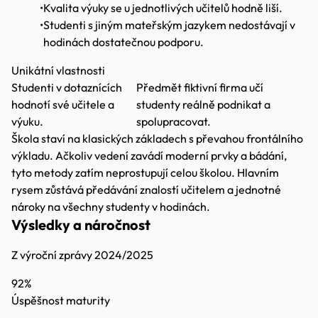
•
Kvalita výuky se u jednotlivých učitelů hodně liší.
•
Studenti s jiným mateřským jazykem nedostávají v
hodinách dostatečnou podporu.
Unikátní vlastnosti
Studenti v dotaznících
Předmět fiktivní firma učí
hodnotí své učitele a
studenty reálně podnikat a
výuku.
spolupracovat.
Škola staví na klasických základech s převahou frontálního
výkladu. Ačkoliv vedení zavádí moderní prvky a bádání,
tyto metody zatím neprostupují celou školou. Hlavním
rysem zůstává předávání znalostí učitelem a jednotné
nároky na všechny studenty v hodinách.
Výsledky a náročnost
Z výroční zprávy 2024/2025
92%
Úspěšnost maturity