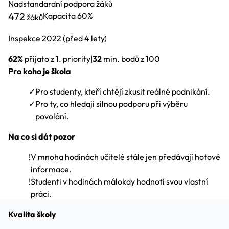
Nadstandardní podpora žáků
472
Kapacita
60%
žáků
Inspekce
2022
(před 4 lety)
62%
přijato z 1. priority
|
32
min. bodů z 100
Pro koho je škola
✓
Pro studenty, kteří chtějí zkusit reálné podnikání.
✓
Pro ty, co hledají silnou podporu při výběru
povolání.
Na co si dát pozor
!
V mnoha hodinách učitelé stále jen předávají hotové
informace.
!
Studenti v hodinách málokdy hodnotí svou vlastní
práci.
Kvalita školy