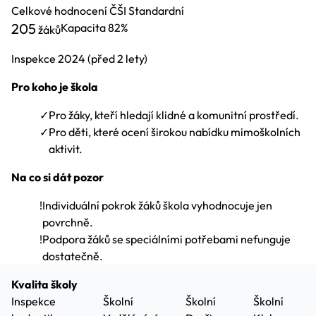
Celkové hodnocení ČŠI
Standardní
205
Kapacita
82%
žáků
Inspekce
2024
(před 2 lety)
Pro koho je škola
✓
Pro žáky, kteří hledají klidné a komunitní prostředí.
✓
Pro děti, které ocení širokou nabídku mimoškolních
aktivit.
Na co si dát pozor
!
Individuální pokrok žáků škola vyhodnocuje jen
povrchně.
!
Podpora žáků se speciálními potřebami nefunguje
dostatečně.
Kvalita školy
Inspekce
Školní
Školní
Školní