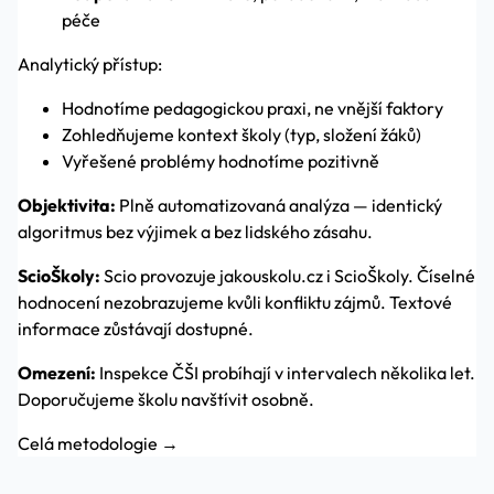
péče
Analytický přístup:
Hodnotíme pedagogickou praxi, ne vnější faktory
Zohledňujeme kontext školy (typ, složení žáků)
Vyřešené problémy hodnotíme pozitivně
Objektivita:
Plně automatizovaná analýza — identický
algoritmus bez výjimek a bez lidského zásahu.
ScioŠkoly:
Scio provozuje jakouskolu.cz i ScioŠkoly. Číselné
hodnocení nezobrazujeme kvůli konfliktu zájmů. Textové
informace zůstávají dostupné.
Omezení:
Inspekce ČŠI probíhají v intervalech několika let.
Doporučujeme školu navštívit osobně.
Celá metodologie →