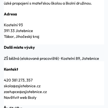
úzké propojení s mateřskou školou a školní družinou.
Adresa
Kostelní 93
391 33 Jistebnice
Tábor, Jihočeský kraj
Další místa výuky
ZŠ běžná (elokované pracoviště)
·
Kostelní 89, Jistebnice
Kontakt
420 381 273, 357
skola@zsjistebnice.cz
zastupce@zsjistebnice.cz
Navštívit web školy