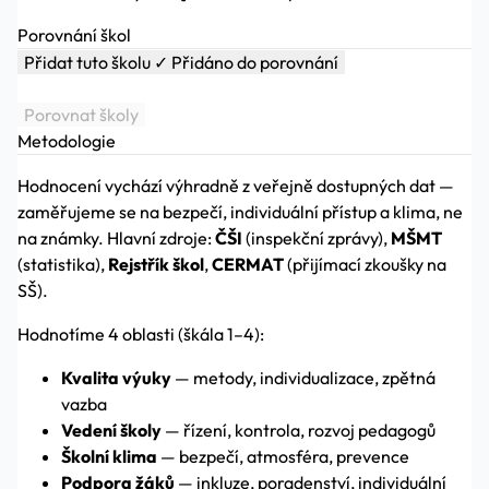
Porovnání škol
Přidat tuto školu
✓ Přidáno do porovnání
Porovnat školy
Metodologie
Hodnocení vychází výhradně z veřejně dostupných dat —
zaměřujeme se na bezpečí, individuální přístup a klima, ne
na známky. Hlavní zdroje:
ČŠI
(inspekční zprávy),
MŠMT
(statistika),
Rejstřík škol
,
CERMAT
(přijímací zkoušky na
SŠ).
Hodnotíme 4 oblasti (škála 1–4):
Kvalita výuky
— metody, individualizace, zpětná
vazba
Vedení školy
— řízení, kontrola, rozvoj pedagogů
Školní klima
— bezpečí, atmosféra, prevence
Podpora žáků
— inkluze, poradenství, individuální