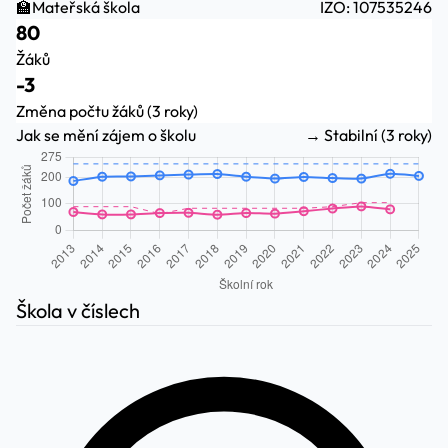
🏫
Mateřská škola
IZO: 107535246
80
Žáků
-3
Změna počtu žáků (3 roky)
Jak se mění zájem o školu
→ Stabilní (3 roky)
Škola v číslech