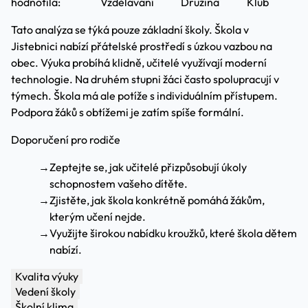
hodnotila:
Vzdělávání
Družina
Klub
Tato analýza se týká pouze základní školy. Škola v
Jistebnici nabízí přátelské prostředí s úzkou vazbou na
obec. Výuka probíhá klidně, učitelé využívají moderní
technologie. Na druhém stupni žáci často spolupracují v
týmech. Škola má ale potíže s individuálním přístupem.
Podpora žáků s obtížemi je zatím spíše formální.
Doporučení pro rodiče
→
Zeptejte se, jak učitelé přizpůsobují úkoly
schopnostem vašeho dítěte.
→
Zjistěte, jak škola konkrétně pomáhá žákům,
kterým učení nejde.
→
Využijte širokou nabídku kroužků, které škola dětem
nabízí.
Kvalita výuky
Vedení školy
Školní klima