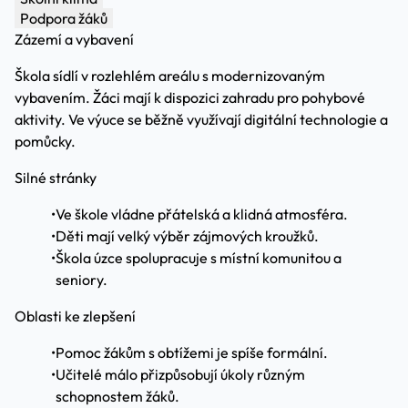
Podpora žáků
Zázemí a vybavení
Škola sídlí v rozlehlém areálu s modernizovaným
vybavením. Žáci mají k dispozici zahradu pro pohybové
aktivity. Ve výuce se běžně využívají digitální technologie a
pomůcky.
Silné stránky
•
Ve škole vládne přátelská a klidná atmosféra.
•
Děti mají velký výběr zájmových kroužků.
•
Škola úzce spolupracuje s místní komunitou a
seniory.
Oblasti ke zlepšení
•
Pomoc žákům s obtížemi je spíše formální.
•
Učitelé málo přizpůsobují úkoly různým
schopnostem žáků.