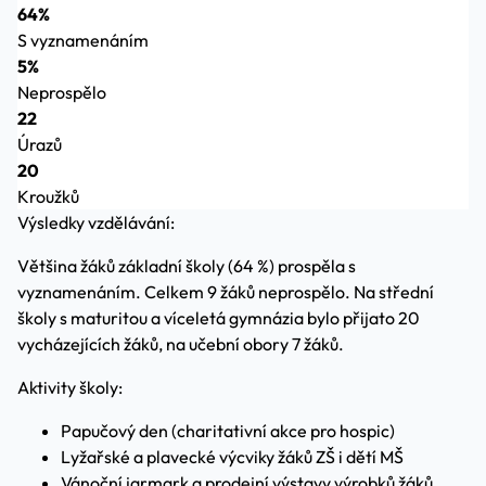
64%
S vyznamenáním
5%
Neprospělo
22
Úrazů
20
Kroužků
Výsledky vzdělávání:
Většina žáků základní školy (64 %) prospěla s
vyznamenáním. Celkem 9 žáků neprospělo. Na střední
školy s maturitou a víceletá gymnázia bylo přijato 20
vycházejících žáků, na učební obory 7 žáků.
Aktivity školy:
Papučový den (charitativní akce pro hospic)
Lyžařské a plavecké výcviky žáků ZŠ i dětí MŠ
Vánoční jarmark a prodejní výstavy výrobků žáků