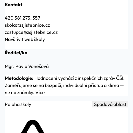
Kontakt
420 381 273, 357
skola@zsjistebnice.cz
zastupce@zsjistebnice.cz
Navštívit web školy
Ředitel/ka
Mgr. Pavla Vonešová
Metodologie:
Hodnocení vychází z inspekčních zpráv ČŠI.
Zaměřujeme se na bezpečí, individuální přístup a klima —
ne na známky.
Více
Poloha školy
Spádová oblast