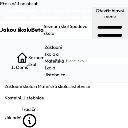
Přeskočit na obsah
Testovací provoz, web může obsahovat chyby a
Otevřít hlavní
menu
nepřesnosti. Pokud narazíte na chybu:
dejte nám vědět
.
Seznam škol
Spádová
Jakou školu
Beta
škola
Základní
škola a
Seznam
Mateřská
Hled
škol
Domů
škola
Jistebnice
Základní škola a Mateřská škola Jistebnice
Kostelní, Jistebnice
Tradiční
základní