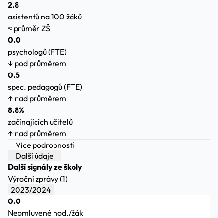
2.8
asistentů na 100 žáků
≈ průměr ZŠ
0.0
psychologů (FTE)
↓ pod průměrem
0.5
spec. pedagogů (FTE)
↑ nad průměrem
8.8%
začínajících učitelů
↑ nad průměrem
Více podrobností
Další údaje
Další signály ze školy
Výroční zprávy (1)
2023/2024
0.0
Neomluvené hod./žák