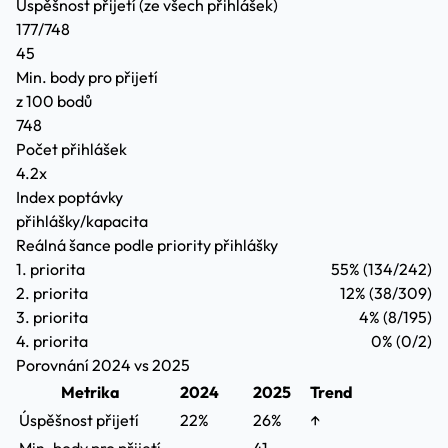
Úspěšnost přijetí
(ze všech přihlášek)
177/748
45
Min. body pro přijetí
z 100 bodů
748
Počet přihlášek
4.2x
Index poptávky
přihlášky/kapacita
Reálná šance podle priority přihlášky
1. priorita
55%
(134/242)
2. priorita
12%
(38/309)
3. priorita
4%
(8/195)
4. priorita
0%
(0/2)
Porovnání 2024 vs 2025
Metrika
2024
2025
Trend
Úspěšnost přijetí
22%
26%
↑