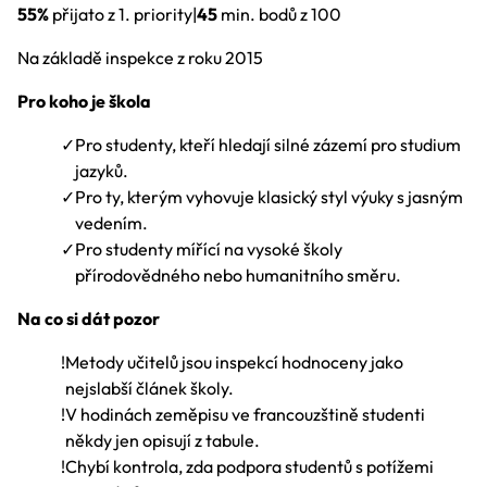
55%
přijato z 1. priority
|
45
min. bodů z 100
Na základě inspekce z roku 2015
Pro koho je škola
✓
Pro studenty, kteří hledají silné zázemí pro studium
jazyků.
✓
Pro ty, kterým vyhovuje klasický styl výuky s jasným
vedením.
✓
Pro studenty mířící na vysoké školy
přírodovědného nebo humanitního směru.
Na co si dát pozor
!
Metody učitelů jsou inspekcí hodnoceny jako
nejslabší článek školy.
!
V hodinách zeměpisu ve francouzštině studenti
někdy jen opisují z tabule.
!
Chybí kontrola, zda podpora studentů s potížemi