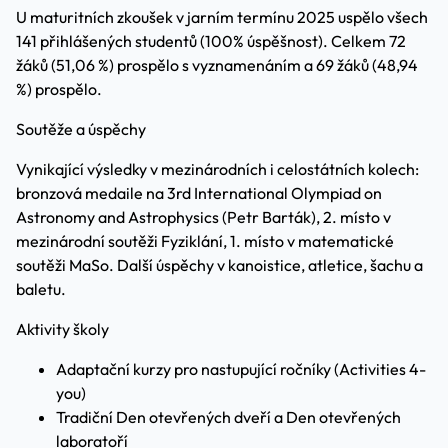
U maturitních zkoušek v jarním termínu 2025 uspělo všech
141 přihlášených studentů (100% úspěšnost). Celkem 72
žáků (51,06 %) prospělo s vyznamenáním a 69 žáků (48,94
%) prospělo.
Soutěže a úspěchy
Vynikající výsledky v mezinárodních i celostátních kolech:
bronzová medaile na 3rd International Olympiad on
Astronomy and Astrophysics (Petr Barták), 2. místo v
mezinárodní soutěži Fyziklání, 1. místo v matematické
soutěži MaSo. Další úspěchy v kanoistice, atletice, šachu a
baletu.
Aktivity školy
Adaptační kurzy pro nastupující ročníky (Activities 4-
you)
Tradiční Den otevřených dveří a Den otevřených
laboratoří