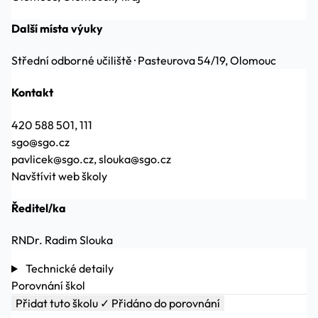
Další místa výuky
Střední odborné učiliště
·
Pasteurova 54/19, Olomouc
Kontakt
420 588 501, 111
sgo@sgo.cz
pavlicek@sgo.cz, slouka@sgo.cz
Navštívit web školy
Ředitel/ka
RNDr. Radim Slouka
Technické detaily
Porovnání škol
Přidat tuto školu
✓ Přidáno do porovnání