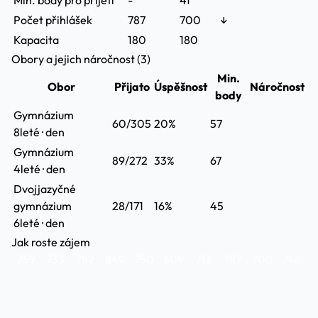
Min. body pro přijetí
-
41
Počet přihlášek
787
700
↓
Kapacita
180
180
Obory a jejich náročnost (3)
Min.
Obor
Přijato
Úspěšnost
Náročnost
body
Gymnázium
60/305
20%
57
8leté · den
Gymnázium
89/272
33%
67
4leté · den
Dvojjazyčné
gymnázium
28/171
16%
45
6leté · den
Jak roste zájem
759
733
782
849
750
809
713
787
700
748