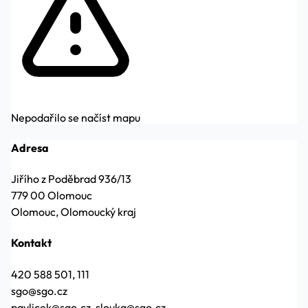
Nepodařilo se načíst mapu
Adresa
Jiřího z Poděbrad 936/13
779 00 Olomouc
Olomouc, Olomoucký kraj
Kontakt
420 588 501, 111
sgo@sgo.cz
pavlicek@sgo.cz, slouka@sgo.cz