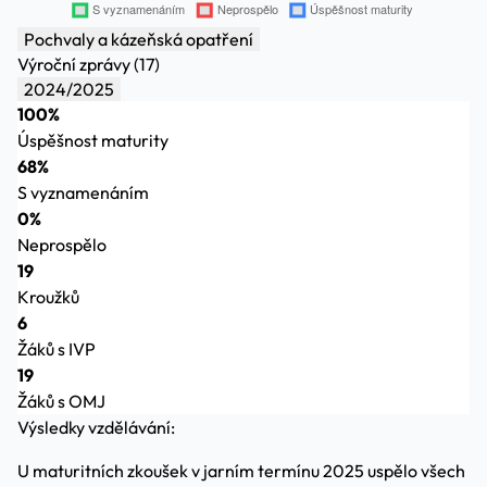
Pochvaly a kázeňská opatření
Výroční zprávy (17)
2024/2025
100%
Úspěšnost maturity
68%
S vyznamenáním
0%
Neprospělo
19
Kroužků
6
Žáků s IVP
19
Žáků s OMJ
Výsledky vzdělávání:
U maturitních zkoušek v jarním termínu 2025 uspělo všech