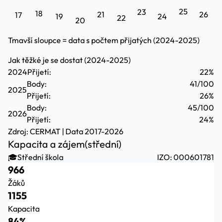
25
23
18
21
26
17
19
24
22
20
Tmavší sloupce = data s počtem přijatých (2024-2025)
Jak těžké je se dostat (2024-2025)
2024
Přijetí:
22%
Body:
41/100
2025
Přijetí:
26%
Body:
45/100
2026
Přijetí:
24%
Zdroj:
CERMAT
| Data 2017-2026
Kapacita a zájem
(střední)
🎓
Střední škola
IZO: 000601781
966
Žáků
1155
Kapacita
84%