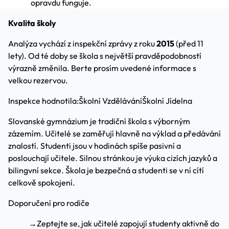
opravdu funguje.
Kvalita školy
Analýza vychází z inspekční zprávy z roku
2015
(před 11
lety). Od té doby se škola s největší pravděpodobností
výrazně změnila. Berte prosím uvedené informace s
velkou rezervou.
Inspekce hodnotila:
Školní Vzdělávání
Školní Jídelna
Slovanské gymnázium je tradiční škola s výborným
zázemím. Učitelé se zaměřují hlavně na výklad a předávání
znalostí. Studenti jsou v hodinách spíše pasivní a
poslouchají učitele. Silnou stránkou je výuka cizích jazyků a
bilingvní sekce. Škola je bezpečná a studenti se v ní cítí
celkově spokojení.
Doporučení pro rodiče
→
Zeptejte se, jak učitelé zapojují studenty aktivně do