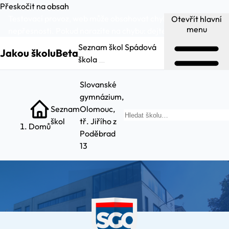
Přeskočit na obsah
Testovací provoz, web může obsahovat chyby a
Otevřít hlavní
menu
nepřesnosti. Pokud narazíte na chybu:
dejte nám vědět
.
Seznam škol
Spádová
Jakou školu
Beta
škola
Slovanské
gymnázium,
Seznam
Olomouc,
Hl
škol
tř. Jiřího z
Domů
Poděbrad
13