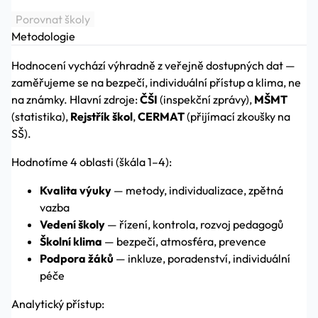
Porovnat školy
Metodologie
Hodnocení vychází výhradně z veřejně dostupných dat —
zaměřujeme se na bezpečí, individuální přístup a klima, ne
na známky. Hlavní zdroje:
ČŠI
(inspekční zprávy),
MŠMT
(statistika),
Rejstřík škol
,
CERMAT
(přijímací zkoušky na
SŠ).
Hodnotíme 4 oblasti (škála 1–4):
Kvalita výuky
— metody, individualizace, zpětná
vazba
Vedení školy
— řízení, kontrola, rozvoj pedagogů
Školní klima
— bezpečí, atmosféra, prevence
Podpora žáků
— inkluze, poradenství, individuální
péče
Analytický přístup: