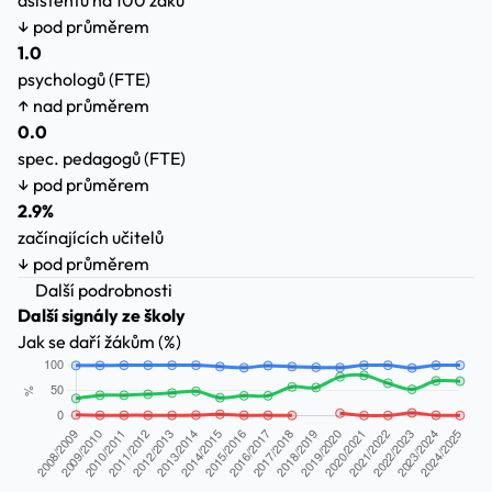
asistentů na 100 žáků
↓ pod průměrem
1.0
psychologů (FTE)
↑ nad průměrem
0.0
spec. pedagogů (FTE)
↓ pod průměrem
2.9%
začínajících učitelů
↓ pod průměrem
Další podrobnosti
Další signály ze školy
Jak se daří žákům (%)