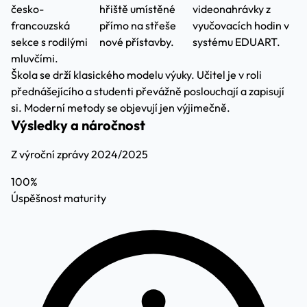
česko-
hřiště umístěné
videonahrávky z
francouzská
přímo na střeše
vyučovacích hodin v
sekce s rodilými
nové přístavby.
systému EDUART.
mluvčími.
Škola se drží klasického modelu výuky. Učitel je v roli
přednášejícího a studenti převážně poslouchají a zapisují
si. Moderní metody se objevují jen výjimečně.
Výsledky a náročnost
Z výroční zprávy 2024/2025
100%
Úspěšnost maturity