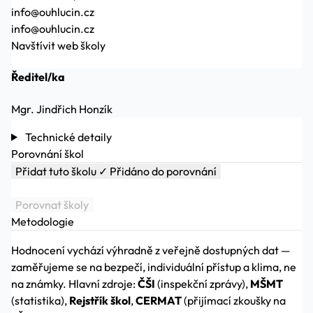
info@ouhlucin.cz
info@ouhlucin.cz
Navštívit web školy
Ředitel/ka
Mgr. Jindřich Honzík
Technické detaily
Porovnání škol
Přidat tuto školu
✓ Přidáno do porovnání
Porovnat školy
Metodologie
Hodnocení vychází výhradně z veřejně dostupných dat —
zaměřujeme se na bezpečí, individuální přístup a klima, ne
na známky. Hlavní zdroje:
ČŠI
(inspekční zprávy),
MŠMT
(statistika),
Rejstřík škol
,
CERMAT
(přijímací zkoušky na