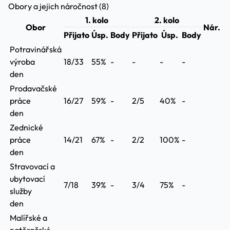
Obory a jejich náročnost (8)
1. kolo
2. kolo
Obor
Nár.
Přijato
Úsp.
Body
Přijato
Úsp.
Body
Potravinářská
výroba
18/33
55%
-
-
-
-
den
Prodavačské
práce
16/27
59%
-
2/5
40%
-
den
Zednické
práce
14/21
67%
-
2/2
100%
-
den
Stravovací a
ubytovací
7/18
39%
-
3/4
75%
-
služby
den
Malířské a