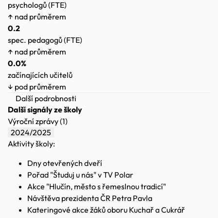
psychologů (FTE)
↑ nad průměrem
0.2
spec. pedagogů (FTE)
↑ nad průměrem
0.0%
začínajících učitelů
↓ pod průměrem
Další podrobnosti
Další signály ze školy
Výroční zprávy (1)
2024/2025
Aktivity školy:
Dny otevřených dveří
Pořad "Študuj u nás" v TV Polar
Akce "Hlučín, město s řemeslnou tradicí"
Návštěva prezidenta ČR Petra Pavla
Kateringové akce žáků oboru Kuchař a Cukrář