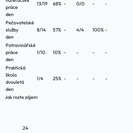
natěračské
13/19
68%
-
0/0
-
-
práce
den
Pečovatelské
služby
8/14
57%
-
4/4
100%
-
den
Potravinářské
práce
1/10
10%
-
-
-
-
den
Praktická
škola
1/4
25%
-
-
-
-
dvouletá
den
Jak roste zájem
101
180
161
24