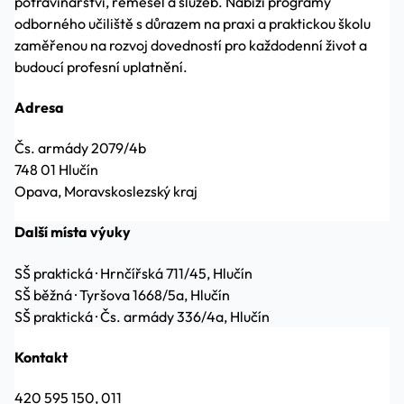
potravinářství, řemesel a služeb. Nabízí programy
odborného učiliště s důrazem na praxi a praktickou školu
zaměřenou na rozvoj dovedností pro každodenní život a
budoucí profesní uplatnění.
Adresa
Čs. armády 2079/4b
748 01 Hlučín
Opava, Moravskoslezský kraj
Další místa výuky
SŠ praktická
·
Hrnčířská 711/45, Hlučín
SŠ běžná
·
Tyršova 1668/5a, Hlučín
SŠ praktická
·
Čs. armády 336/4a, Hlučín
Kontakt
420 595 150, 011