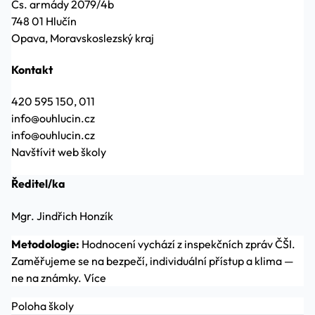
Čs. armády 2079/4b
748 01 Hlučín
Opava, Moravskoslezský kraj
Kontakt
420 595 150, 011
info@ouhlucin.cz
info@ouhlucin.cz
Navštívit web školy
Ředitel/ka
Mgr. Jindřich Honzík
Metodologie:
Hodnocení vychází z inspekčních zpráv ČŠI.
Zaměřujeme se na bezpečí, individuální přístup a klima —
ne na známky.
Více
Poloha školy