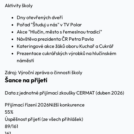
Aktivity školy
Dny otevřených dveří
Pořad "Študuj u nás" v TV Polar
Akce "Hlučín, město s řemeslnou tradicí"
Návštěva prezidenta ČR Petra Pavla
Kateringové akce žáků oboru Kuchař a Cukrář
Prezentace cukrářských výrobků na hlučínském
náměstí
Zdroj: Výroční zpráva o činnosti školy
Šance na přijetí
Data z jednotné přijímací zkoušky CERMAT (duben 2026)
Přijímací řízení 2026
Nižší konkurence
55%
Úspěšnost přijetí
(ze všech přihlášek)
89/161
161