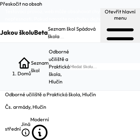
Přeskočit na obsah
Testovací provoz, web může obsahovat chyby a
Otevřít hlavní
menu
nepřesnosti. Pokud narazíte na chybu:
dejte nám vědět
.
Seznam škol
Spádová
Jakou školu
Beta
škola
Odborné
učiliště a
Seznam
Praktická
Hled
škol
Domů
škola,
Hlučín
Odborné učiliště a Praktická škola, Hlučín
Čs. armády, Hlučín
Moderní
Jiná
střední