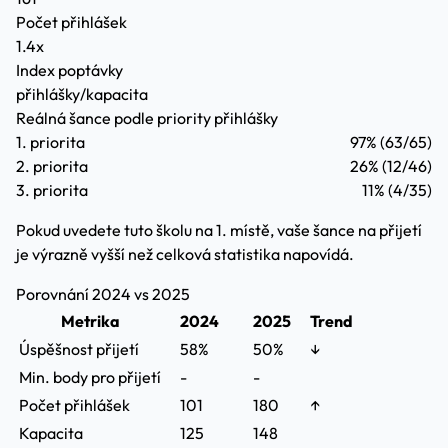
Počet přihlášek
1.4x
Index poptávky
přihlášky/kapacita
Reálná šance podle priority přihlášky
1. priorita
97%
(63/65)
2. priorita
26%
(12/46)
3. priorita
11%
(4/35)
Pokud uvedete tuto školu na 1. místě, vaše šance na přijetí
je výrazně vyšší než celková statistika napovídá.
Porovnání 2024 vs 2025
Metrika
2024
2025
Trend
Úspěšnost přijetí
58%
50%
↓
Min. body pro přijetí
-
-
Počet přihlášek
101
180
↑
Kapacita
125
148