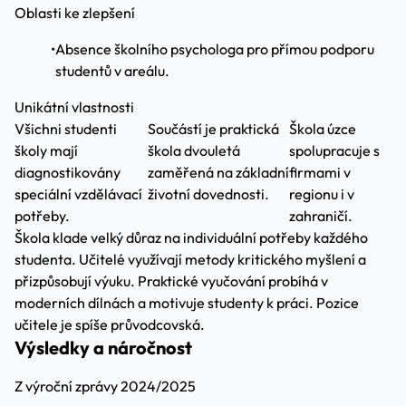
Oblasti ke zlepšení
•
Absence školního psychologa pro přímou podporu
studentů v areálu.
Unikátní vlastnosti
Všichni studenti
Součástí je praktická
Škola úzce
školy mají
škola dvouletá
spolupracuje s
diagnostikovány
zaměřená na základní
firmami v
speciální vzdělávací
životní dovednosti.
regionu i v
potřeby.
zahraničí.
Škola klade velký důraz na individuální potřeby každého
studenta. Učitelé využívají metody kritického myšlení a
přizpůsobují výuku. Praktické vyučování probíhá v
moderních dílnách a motivuje studenty k práci. Pozice
učitele je spíše průvodcovská.
Výsledky a náročnost
Z výroční zprávy 2024/2025