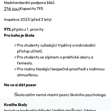
Nadstandardní podpora žáků
216
Kapacita
79%
žáků
Inspekce
2023
(před 3 lety)
97%
přijato z 1. priority
Pro koho je škola
✓
Pro studenty vyžadující trpělivý a individuální
přístup učitelů.
✓
Pro studenty se zájmem o praktické obory a
řemesla.
✓
Pro rodiny hledající bezpečné prostředí s rodinnou
atmosférou.
Na co si dát pozor
!
Škola zatím nemá vlastní pozici školního psychologa.
Kvalita školy
Inspekce hodnotila:
Střední Vzdělávání
Školní Jídelna