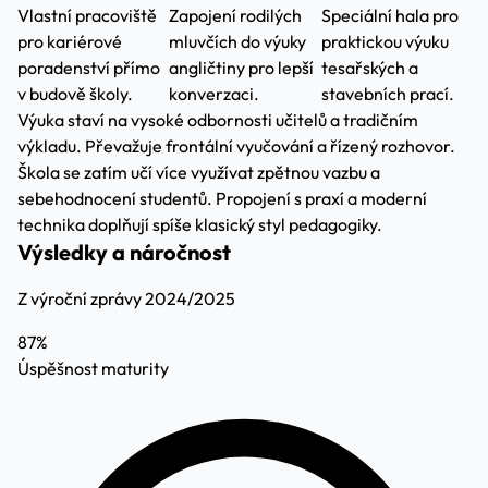
Vlastní pracoviště
Zapojení rodilých
Speciální hala pro
pro kariérové
mluvčích do výuky
praktickou výuku
poradenství přímo
angličtiny pro lepší
tesařských a
v budově školy.
konverzaci.
stavebních prací.
Výuka staví na vysoké odbornosti učitelů a tradičním
výkladu. Převažuje frontální vyučování a řízený rozhovor.
Škola se zatím učí více využívat zpětnou vazbu a
sebehodnocení studentů. Propojení s praxí a moderní
technika doplňují spíše klasický styl pedagogiky.
Výsledky a náročnost
Z výroční zprávy 2024/2025
87%
Úspěšnost maturity