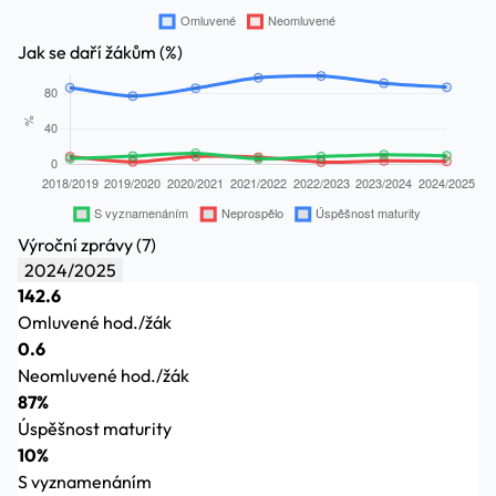
Jak se daří žákům (%)
Výroční zprávy (7)
2024/2025
142.6
Omluvené hod./žák
0.6
Neomluvené hod./žák
87%
Úspěšnost maturity
10%
S vyznamenáním