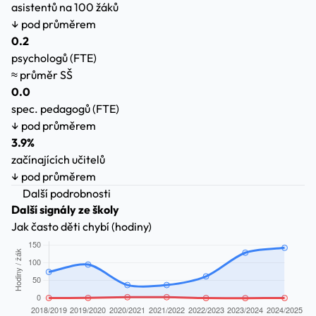
asistentů na 100 žáků
↓ pod průměrem
0.2
psychologů (FTE)
≈ průměr SŠ
0.0
spec. pedagogů (FTE)
↓ pod průměrem
3.9%
začínajících učitelů
↓ pod průměrem
Další podrobnosti
Další signály ze školy
Jak často děti chybí (hodiny)