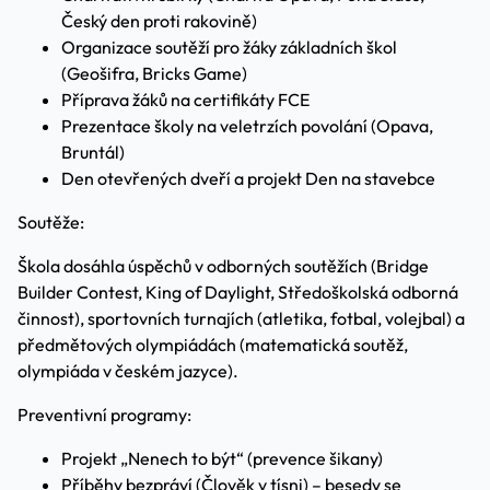
Český den proti rakovině)
Organizace soutěží pro žáky základních škol
(Geošifra, Bricks Game)
Příprava žáků na certifikáty FCE
Prezentace školy na veletrzích povolání (Opava,
Bruntál)
Den otevřených dveří a projekt Den na stavebce
Soutěže:
Škola dosáhla úspěchů v odborných soutěžích (Bridge
Builder Contest, King of Daylight, Středoškolská odborná
činnost), sportovních turnajích (atletika, fotbal, volejbal) a
předmětových olympiádách (matematická soutěž,
olympiáda v českém jazyce).
Preventivní programy:
Projekt „Nenech to být“ (prevence šikany)
Příběhy bezpráví (Člověk v tísni) – besedy se