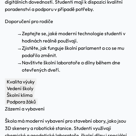
digitálních dovedností. Studenti mají k dispozici kvalitní
poradenství a podporu v případě potřeby.
Doporučení pro rodiče
→
Zeptejte se, jaké moderní technologie studenti v
hodinách reálně používají.
→
Zjistěte, jak funguje školní parlament a co se mu
podařilo změnit.
→
Navštivte školní laboratoře a dílny během dne
otevřených dveří.
Kvalita výuky
Vedení školy
Školní klima
Podpora žáků
Zázemí a vybavení
Škola má moderní vybavení pro stavební obory, jako jsou
3D skenery a robotické stanice. Studenti využívají
chemické a geodetické laboratoře, školní dílny i speciální