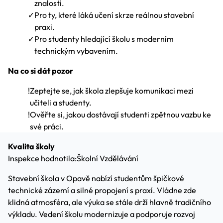
znalosti.
✓
Pro ty, které láká učení skrze reálnou stavební
praxi.
✓
Pro studenty hledající školu s moderním
technickým vybavením.
Na co si dát pozor
!
Zeptejte se, jak škola zlepšuje komunikaci mezi
učiteli a studenty.
!
Ověřte si, jakou dostávají studenti zpětnou vazbu ke
své práci.
Kvalita školy
Inspekce hodnotila:
Školní Vzdělávání
Stavební škola v Opavě nabízí studentům špičkové
technické zázemí a silné propojení s praxí. Vládne zde
klidná atmosféra, ale výuka se stále drží hlavně tradičního
výkladu. Vedení školu modernizuje a podporuje rozvoj