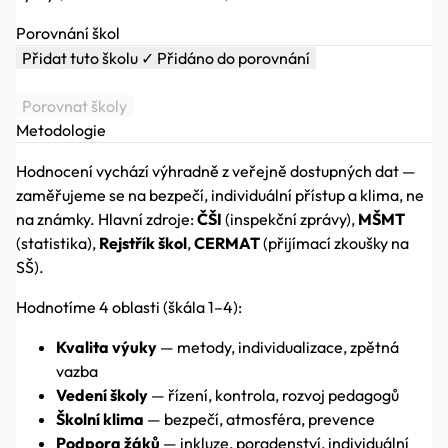
Porovnání škol
Přidat tuto školu
✓ Přidáno do porovnání
Porovnat školy
Metodologie
Hodnocení vychází výhradně z veřejně dostupných dat —
zaměřujeme se na bezpečí, individuální přístup a klima, ne
na známky. Hlavní zdroje:
ČŠI
(inspekční zprávy),
MŠMT
(statistika),
Rejstřík škol
,
CERMAT
(přijímací zkoušky na
SŠ).
Hodnotíme 4 oblasti (škála 1–4):
Kvalita výuky
— metody, individualizace, zpětná
vazba
Vedení školy
— řízení, kontrola, rozvoj pedagogů
Školní klima
— bezpečí, atmosféra, prevence
Podpora žáků
— inkluze, poradenství, individuální