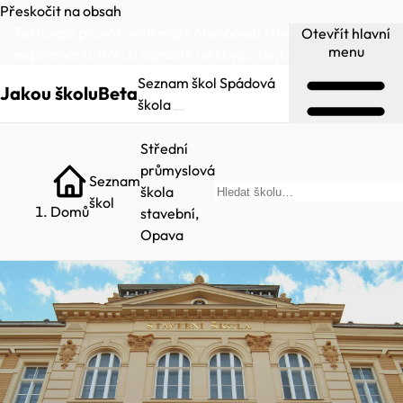
Přeskočit na obsah
Testovací provoz, web může obsahovat chyby a
Otevřít hlavní
menu
nepřesnosti. Pokud narazíte na chybu:
dejte nám vědět
.
Seznam škol
Spádová
Jakou školu
Beta
škola
Střední
průmyslová
Seznam
škola
Hl
škol
Domů
stavební,
Opava