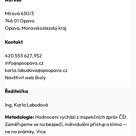
Mírová 630/3
746 01 Opava
Opava, Moravskoslezský kraj
Kontakt
420 553 627, 952
info@spsopava.cz
karla.labudova@spsopava.cz
Navštívit web školy
Ředitel/ka
Ing. Karla Labudová
Metodologie:
Hodnocení vychází z inspekčních zpráv ČŠI.
Zaměřujeme se na bezpečí, individuální přístup a klima —
ne na známky.
Více