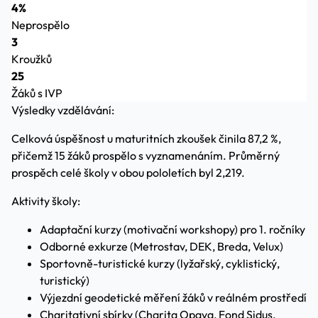
4%
Neprospělo
3
Kroužků
25
Žáků s IVP
Výsledky vzdělávání:
Celková úspěšnost u maturitních zkoušek činila 87,2 %,
přičemž 15 žáků prospělo s vyznamenáním. Průměrný
prospěch celé školy v obou pololetích byl 2,219.
Aktivity školy:
Adaptační kurzy (motivační workshopy) pro 1. ročníky
Odborné exkurze (Metrostav, DEK, Breda, Velux)
Sportovně-turistické kurzy (lyžařský, cyklistický,
turistický)
Výjezdní geodetické měření žáků v reálném prostředí
Charitativní sbírky (Charita Opava, Fond Sidus,