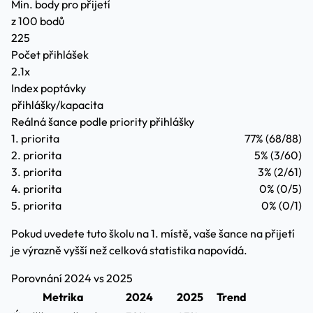
Min. body pro přijetí
z 100 bodů
225
Počet přihlášek
2.1x
Index poptávky
přihlášky/kapacita
Reálná šance podle priority přihlášky
1. priorita
77%
(68/88)
2. priorita
5%
(3/60)
3. priorita
3%
(2/61)
4. priorita
0%
(0/5)
5. priorita
0%
(0/1)
Pokud uvedete tuto školu na 1. místě, vaše šance na přijetí
je výrazně vyšší než celková statistika napovídá.
Porovnání 2024 vs 2025
Metrika
2024
2025
Trend