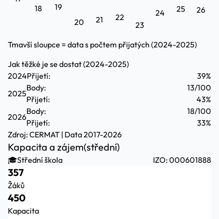
19
18
25
26
24
22
21
20
23
Tmavší sloupce = data s počtem přijatých (2024-2025)
Jak těžké je se dostat (2024-2025)
2024
Přijetí:
39%
Body:
13/100
2025
Přijetí:
43%
Body:
18/100
2026
Přijetí:
33%
Zdroj:
CERMAT
| Data 2017-2026
Kapacita a zájem
(střední)
🎓
Střední škola
IZO: 000601888
357
Žáků
450
Kapacita