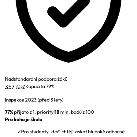
Nadstandardní podpora žáků
357
Kapacita
79%
žáků
Inspekce
2023
(před 3 lety)
77%
přijato z 1. priority
|
18
min. bodů z 100
Pro koho je škola
✓
Pro studenty, kteří chtějí získat hluboké odborné