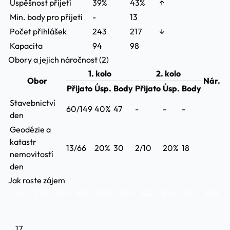
Úspěšnost přijetí
39%
43%
↑
Min. body pro přijetí
-
13
Počet přihlášek
243
217
↓
Kapacita
94
98
Obory a jejich náročnost (2)
1. kolo
2. kolo
Obor
Nár.
Přijato
Úsp.
Body
Přijato
Úsp.
Body
Stavebnictví
60/149
40%
47
-
-
-
den
Geodézie a
katastr
13/66
20%
30
2/10
20%
18
nemovitostí
den
Jak roste zájem
151
213
206
303
288
273
322
243
217
225
17