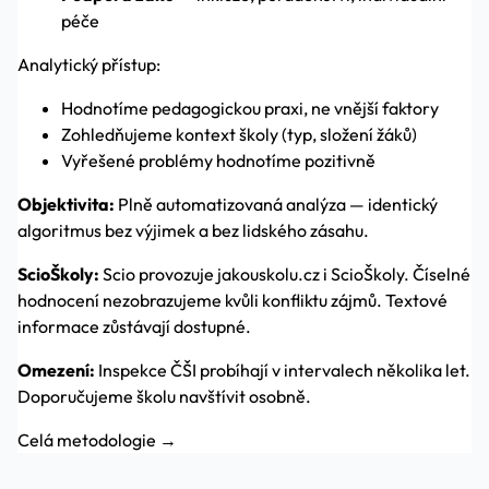
péče
Analytický přístup:
Hodnotíme pedagogickou praxi, ne vnější faktory
Zohledňujeme kontext školy (typ, složení žáků)
Vyřešené problémy hodnotíme pozitivně
Objektivita:
Plně automatizovaná analýza — identický
algoritmus bez výjimek a bez lidského zásahu.
ScioŠkoly:
Scio provozuje jakouskolu.cz i ScioŠkoly. Číselné
hodnocení nezobrazujeme kvůli konfliktu zájmů. Textové
informace zůstávají dostupné.
Omezení:
Inspekce ČŠI probíhají v intervalech několika let.
Doporučujeme školu navštívit osobně.
Celá metodologie →