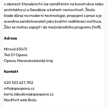
v oborech Stavebnictví (se zaměřením na konstrukce nebo
architekturu) a Geodézie a katastr nemovitostí. Škola
klade důraz na moderní technologie, propojení s praxí a je
oceněna zaměstnavateli jako kvalitní vzdělávací instituce.
Žáci se mohou zapojit i do mezinárodního programu DofE.
Adresa
Mírová 630/3
746 01 Opava
Opava, Moravskoslezský kraj
Kontakt
420 553 627, 952
info@spsopava.cz
karla.labudova@spsopava.cz
Navštívit web školy