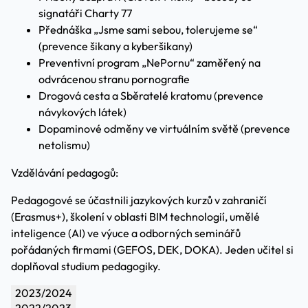
signatáři Charty 77
Přednáška „Jsme sami sebou, tolerujeme se“
(prevence šikany a kyberšikany)
Preventivní program „NePornu“ zaměřený na
odvrácenou stranu pornografie
Drogová cesta a Sběratelé kratomu (prevence
návykových látek)
Dopaminové odměny ve virtuálním světě (prevence
netolismu)
Vzdělávání pedagogů:
Pedagogové se účastnili jazykových kurzů v zahraničí
(Erasmus+), školení v oblasti BIM technologií, umělé
inteligence (AI) ve výuce a odborných seminářů
pořádaných firmami (GEFOS, DEK, DOKA). Jeden učitel si
doplňoval studium pedagogiky.
2023/2024
2022/2023