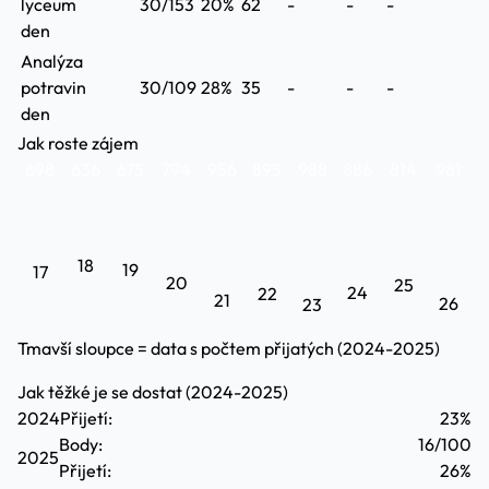
lyceum
30/153
20%
62
-
-
-
den
Analýza
potravin
30/109
28%
35
-
-
-
den
Jak roste zájem
698
636
675
794
956
895
988
886
814
981
18
19
17
20
25
24
22
21
26
23
Tmavší sloupce = data s počtem přijatých (2024-2025)
Jak těžké je se dostat (2024-2025)
2024
Přijetí:
23%
Body:
16/100
2025
Přijetí:
26%