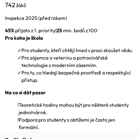
742
žáků
Inspekce
2025
(před rokem)
45%
přijato z 1. priority
|
25
min. bodů z 100
Pro koho je škola
✓
Pro studenty, kteří chtějí hned v praxi zkoušet vědu.
✓
Pro zájemce o veterinu a potravinářské
technologie s moderním zázemím.
✓
Pro ty, co hledají bezpečné prostředí a respektující
přístup.
Na co si dát pozor
!
Teoretické hodiny mohou být pro některé studenty
jednotvárné.
!
Podpora pro studenty s obtížemi je často jen
formální.