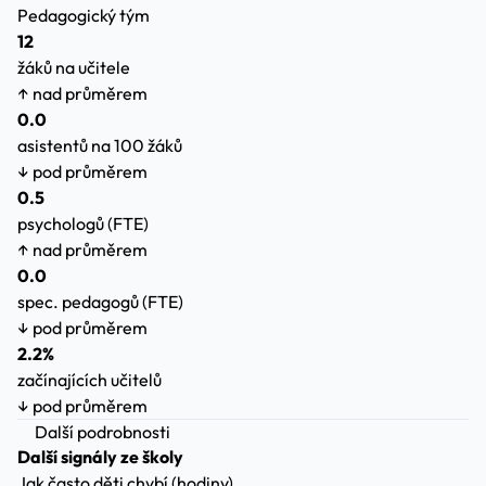
Pedagogický tým
12
žáků na učitele
↑ nad průměrem
0.0
asistentů na 100 žáků
↓ pod průměrem
0.5
psychologů (FTE)
↑ nad průměrem
0.0
spec. pedagogů (FTE)
↓ pod průměrem
2.2%
začínajících učitelů
↓ pod průměrem
Další podrobnosti
Další signály ze školy
Jak často děti chybí (hodiny)