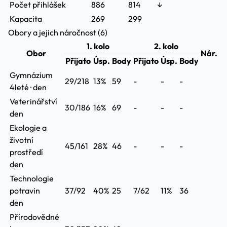
Počet přihlášek
886
814
↓
Kapacita
269
299
Obory a jejich náročnost (6)
1. kolo
2. kolo
Obor
Nár.
Přijato
Úsp.
Body
Přijato
Úsp.
Body
Gymnázium
29/218
13%
59
-
-
-
4leté · den
Veterinářství
30/186
16%
69
-
-
-
den
Ekologie a
životní
45/161
28%
46
-
-
-
prostředí
den
Technologie
potravin
37/92
40%
25
7/62
11%
36
den
Přírodovědné