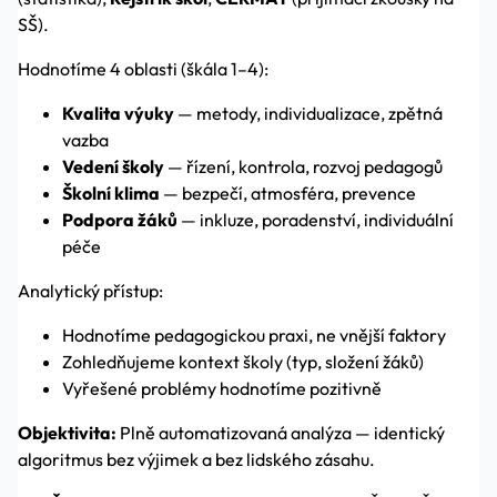
SŠ).
Hodnotíme 4 oblasti (škála 1–4):
Kvalita výuky
— metody, individualizace, zpětná
vazba
Vedení školy
— řízení, kontrola, rozvoj pedagogů
Školní klima
— bezpečí, atmosféra, prevence
Podpora žáků
— inkluze, poradenství, individuální
péče
Analytický přístup:
Hodnotíme pedagogickou praxi, ne vnější faktory
Zohledňujeme kontext školy (typ, složení žáků)
Vyřešené problémy hodnotíme pozitivně
Objektivita:
Plně automatizovaná analýza — identický
algoritmus bez výjimek a bez lidského zásahu.