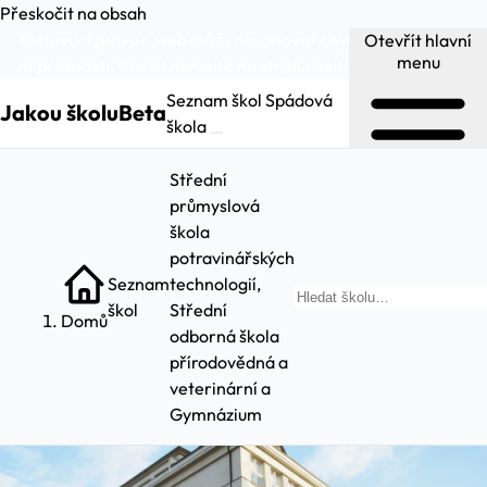
Přeskočit na obsah
Testovací provoz, web může obsahovat chyby a
Otevřít hlavní
menu
nepřesnosti. Pokud narazíte na chybu:
dejte nám vědět
.
Seznam škol
Spádová
Jakou školu
Beta
škola
Střední
průmyslová
škola
potravinářských
Seznam
technologií,
škol
Střední
Domů
odborná škola
přírodovědná a
veterinární a
Gymnázium