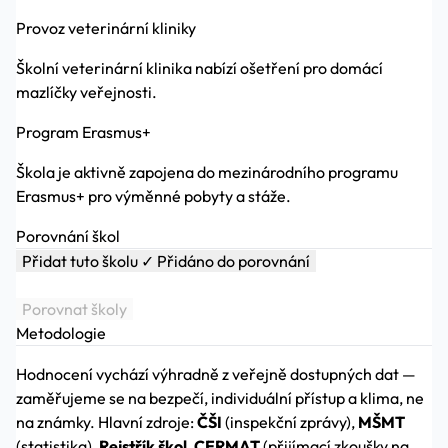
Provoz veterinární kliniky
Školní veterinární klinika nabízí ošetření pro domácí
mazlíčky veřejnosti.
Program Erasmus+
Škola je aktivně zapojena do mezinárodního programu
Erasmus+ pro výměnné pobyty a stáže.
Porovnání škol
Přidat tuto školu
✓ Přidáno do porovnání
Porovnat školy
Metodologie
Hodnocení vychází výhradně z veřejně dostupných dat —
zaměřujeme se na bezpečí, individuální přístup a klima, ne
na známky. Hlavní zdroje:
ČŠI
(inspekční zprávy),
MŠMT
(statistika),
Rejstřík škol
,
CERMAT
(přijímací zkoušky na