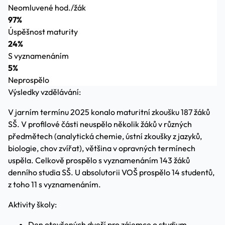
Neomluvené hod./žák
97%
Úspěšnost maturity
24%
S vyznamenáním
5%
Neprospělo
Výsledky vzdělávání:
V jarním termínu 2025 konalo maturitní zkoušku 187 žáků
SŠ. V profilové části neuspělo několik žáků v různých
předmětech (analytická chemie, ústní zkoušky z jazyků,
biologie, chov zvířat), většina v opravných termínech
uspěla. Celkově prospělo s vyznamenáním 143 žáků
denního studia SŠ. U absolutorii VOŠ prospělo 14 studentů,
z toho 11 s vyznamenáním.
Aktivity školy:
Den otevřených dveří pro zájemce o studium