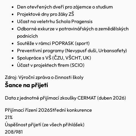
Den otevřených dveří pro zájemce o studium
Projektové dny pro žáky ZŠ
Učast na veletrhu Schola Pragensis
Odborné exkurze v potravinářských a zemědělských
podnicích
Soutěže v rámci POPRASK (sport)
Preventivní programy (Nevypusť duši, Urbansafety)
Spolupráce s VŠ (ČZU, VŠCHT, UK)
Účast v projektech firem (SCIO)
Zdroj: Výroční zpráva o činnosti školy
Šance na přijetí
Data z jednotné přijímací zkoušky CERMAT (duben 2026)
Přijímací řízení 2026
Střední konkurence
21%
Úspěšnost přijetí
(ze všech přihlášek)
208/981