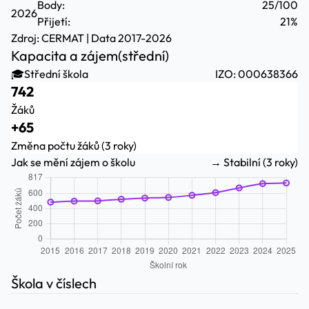
Body:
25/100
2026
Přijetí:
21%
Zdroj:
CERMAT
| Data 2017-2026
Kapacita a zájem
(střední)
🎓
Střední škola
IZO: 000638366
742
Žáků
+65
Změna počtu žáků (3 roky)
Jak se mění zájem o školu
→ Stabilní (3 roky)
Škola v číslech