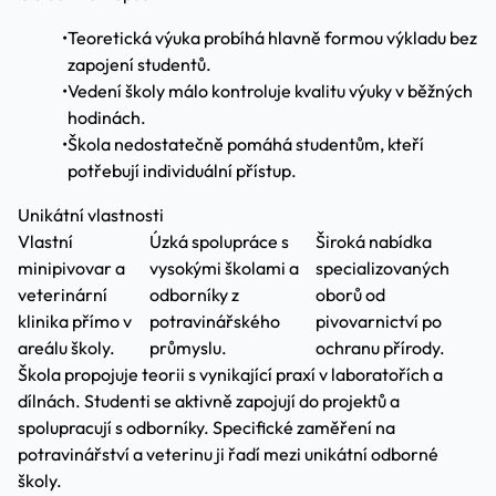
•
Teoretická výuka probíhá hlavně formou výkladu bez
zapojení studentů.
•
Vedení školy málo kontroluje kvalitu výuky v běžných
hodinách.
•
Škola nedostatečně pomáhá studentům, kteří
potřebují individuální přístup.
Unikátní vlastnosti
Vlastní
Úzká spolupráce s
Široká nabídka
minipivovar a
vysokými školami a
specializovaných
veterinární
odborníky z
oborů od
klinika přímo v
potravinářského
pivovarnictví po
areálu školy.
průmyslu.
ochranu přírody.
Škola propojuje teorii s vynikající praxí v laboratořích a
dílnách. Studenti se aktivně zapojují do projektů a
spolupracují s odborníky. Specifické zaměření na
potravinářství a veterinu ji řadí mezi unikátní odborné
školy.