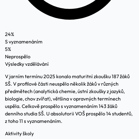
24%
S vyznamenáním
5%
Neprospělo
Výsledky vzdělávání
V jarním termínu 2025 konalo maturitní zkoušku 187 žáků
SŠ. V profilové části neuspělo několik žáků v různých
předmětech (analytická chemie, ústní zkoušky z jazyků,
biologie, chov zvířat), většina v opravných termínech
uspěla. Celkově prospělo s vyznamenáním 143 žáků
denního studia SŠ. U absolutorii VOŠ prospělo 14 studentů,
z toho 11 s vyznamenáním.
Aktivity školy