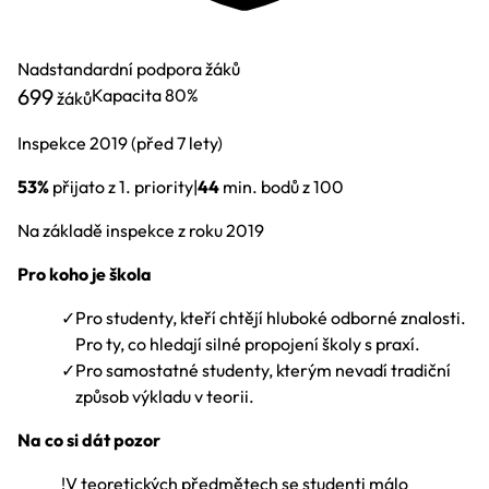
Nadstandardní podpora žáků
699
Kapacita
80%
žáků
Inspekce
2019
(před 7 lety)
53%
přijato z 1. priority
|
44
min. bodů z 100
Na základě inspekce z roku 2019
Pro koho je škola
✓
Pro studenty, kteří chtějí hluboké odborné znalosti.
Pro ty, co hledají silné propojení školy s praxí.
✓
Pro samostatné studenty, kterým nevadí tradiční
způsob výkladu v teorii.
Na co si dát pozor
!
V teoretických předmětech se studenti málo