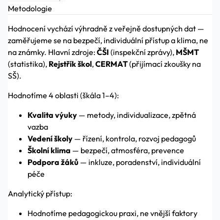
Metodologie
Hodnocení vychází výhradně z veřejně dostupných dat —
zaměřujeme se na bezpečí, individuální přístup a klima, ne
na známky. Hlavní zdroje:
ČŠI
(inspekční zprávy),
MŠMT
(statistika),
Rejstřík škol
,
CERMAT
(přijímací zkoušky na
SŠ).
Hodnotíme 4 oblasti (škála 1–4):
Kvalita výuky
— metody, individualizace, zpětná
vazba
Vedení školy
— řízení, kontrola, rozvoj pedagogů
Školní klima
— bezpečí, atmosféra, prevence
Podpora žáků
— inkluze, poradenství, individuální
péče
Analytický přístup:
Hodnotíme pedagogickou praxi, ne vnější faktory