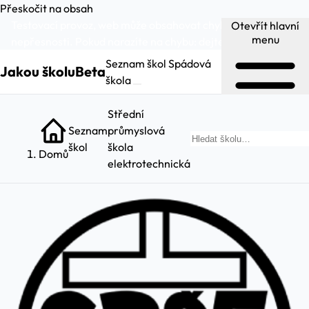
Přeskočit na obsah
Testovací provoz, web může obsahovat chyby a
Otevřít hlavní
menu
nepřesnosti. Pokud narazíte na chybu:
dejte nám vědět
.
Seznam škol
Spádová
Jakou školu
Beta
škola
Střední
Seznam
průmyslová
škol
škola
Domů
elektrotechnická