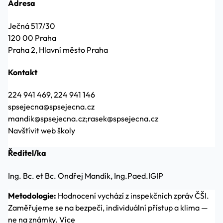
Adresa
Ječná 517/30
120 00 Praha
Praha 2, Hlavní město Praha
Kontakt
224 941 469, 224 941 146
spsejecna@spsejecna.cz
mandik@spsejecna.cz;rasek@spsejecna.cz
Navštívit web školy
Ředitel/ka
Ing. Bc. et Bc. Ondřej Mandík, Ing.Paed.IGIP
Metodologie:
Hodnocení vychází z inspekčních zpráv ČŠI.
Zaměřujeme se na bezpečí, individuální přístup a klima —
ne na známky.
Více