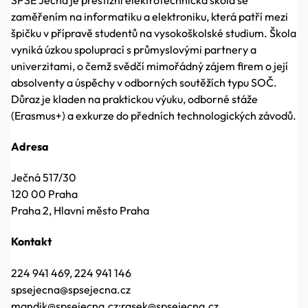
zaměřením na informatiku a elektroniku, která patří mezi
špičku v přípravě studentů na vysokoškolské studium. Škola
vyniká úzkou spoluprací s průmyslovými partnery a
univerzitami, o čemž svědčí mimořádný zájem firem o její
absolventy a úspěchy v odborných soutěžích typu SOČ.
Důraz je kladen na praktickou výuku, odborné stáže
(Erasmus+) a exkurze do předních technologických závodů.
Adresa
Ječná 517/30
120 00 Praha
Praha 2, Hlavní město Praha
Kontakt
224 941 469, 224 941 146
spsejecna@spsejecna.cz
mandik@spsejecna.cz;rasek@spsejecna.cz