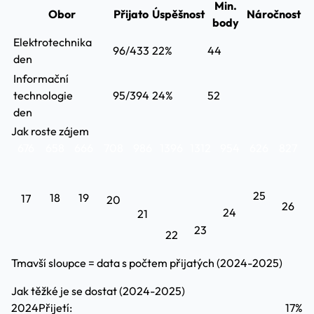
Min.
Obor
Přijato
Úspěšnost
Náročnost
body
Elektrotechnika
96/433
22%
44
den
Informační
technologie
95/394
24%
52
den
Jak roste zájem
676
658
666
708
986
1396
1312
954
626
827
25
18
19
17
20
26
24
21
23
22
Tmavší sloupce = data s počtem přijatých (2024-2025)
Jak těžké je se dostat (2024-2025)
2024
Přijetí:
17%