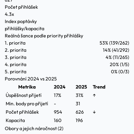
Počet přihlášek
4.3x
Index poptávky
přihlášky/kapacita
Reálná šance podle priority přihlášky
1. priorita
53%
(139/262)
2. priorita
14%
(41/292)
3. priorita
4%
(11/265)
4. priorita
20%
(1/5)
5. priorita
0%
(0/3)
Porovnání 2024 vs 2025
Metrika
2024
2025
Trend
Úspěšnost přijetí
17%
31%
↑
Min. body pro přijetí
-
31
Počet přihlášek
954
626
↓
Kapacita
160
196
Obory a jejich náročnost (2)