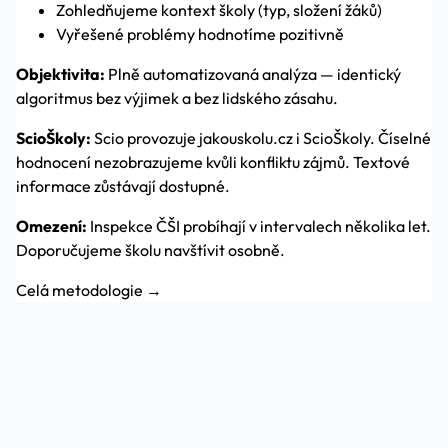
Zohledňujeme kontext školy (typ, složení žáků)
Vyřešené problémy hodnotíme pozitivně
Objektivita:
Plně automatizovaná analýza — identický
algoritmus bez výjimek a bez lidského zásahu.
ScioŠkoly:
Scio provozuje jakouskolu.cz i ScioŠkoly. Číselné
hodnocení nezobrazujeme kvůli konfliktu zájmů. Textové
informace zůstávají dostupné.
Omezení:
Inspekce ČŠI probíhají v intervalech několika let.
Doporučujeme školu navštívit osobně.
Celá metodologie →