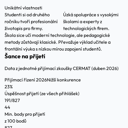
Unikátní vlastnosti
Studenti si od druhého
Úzká spolupráce s vysokými
ročníku tvoří profesionální
školami a experty z
životopis pro firmy.
technologických firem.
Škola sice učí moderní technologie, ale pedagogické
metody zůstávají klasické. Převažuje výklad učitele a
frontální výuka s nízkou mírou zapojení studentů.
Šance na přijetí
Data z jednotné přijímací zkoušky CERMAT (duben 2026)
Přijímací řízení 2026
Nižší konkurence
23%
Úspěšnost přijetí
(ze všech přihlášek)
191/827
44
Min. body pro přijetí
z 100 bodů
827