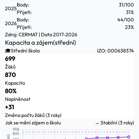
Body:
31/100
2025
Přijetí:
31%
Body:
44/100
2026
Přijetí:
23%
Zdroj:
CERMAT
| Data 2017-2026
Kapacita a zájem
(střední)
🎓
Střední škola
IZO: 000638374
699
Žáků
870
Kapacita
80%
Naplněnost
+31
Změna počtu žáků (3 roky)
Jak se mění zájem o školu
→ Stabilní (3 roky)