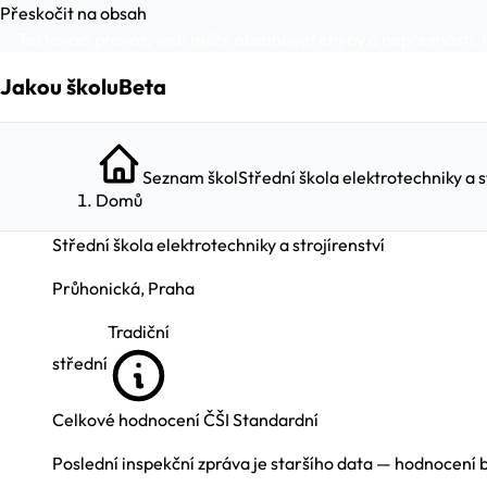
Přeskočit na obsah
Testovací provoz, web může obsahovat chyby a nepřesnosti. 
Jakou školu
Beta
Seznam škol
Střední škola elektrotechniky a s
Domů
Střední škola elektrotechniky a strojírenství
Průhonická, Praha
Tradiční
střední
Celkové hodnocení ČŠI
Standardní
Poslední inspekční zpráva je staršího data — hodnocení 