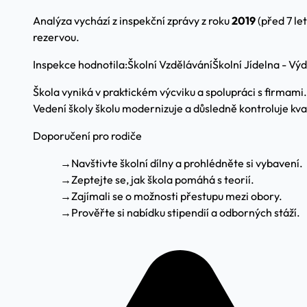
Analýza vychází z inspekční zprávy z roku
2019
(před 7 le
rezervou.
Inspekce hodnotila:
Školní Vzdělávání
Školní Jídelna - Vý
Škola vyniká v praktickém výcviku a spolupráci s firmami.
Vedení školy školu modernizuje a důsledně kontroluje kval
Doporučení pro rodiče
→
Navštivte školní dílny a prohlédněte si vybavení.
→
Zeptejte se, jak škola pomáhá s teorií.
→
Zajímali se o možnosti přestupu mezi obory.
→
Prověřte si nabídku stipendií a odborných stáží.