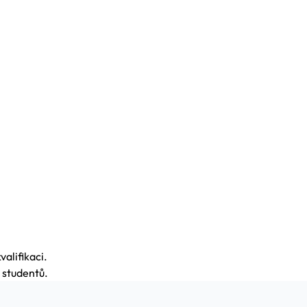
.
alifikaci.
 studentů.