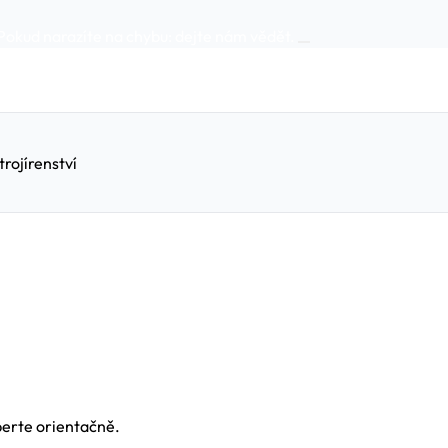
Pokud narazíte na chybu:
dejte nám vědět
.
trojírenství
berte orientačně.