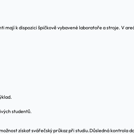
ti mají k dispozici špičkově vybavené laboratoře a stroje. V are
ýklad.
ivých studentů.
možnost získat svářečský průkaz při studiu.
Důsledná kontrola do