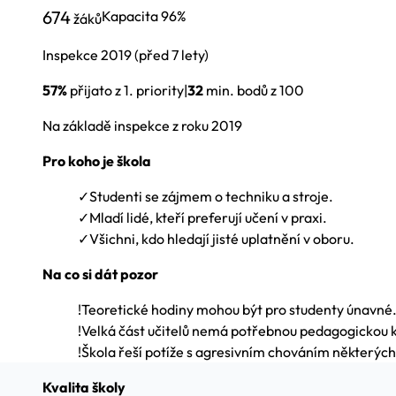
674
Kapacita
96%
žáků
Inspekce
2019
(před 7 lety)
57%
přijato z 1. priority
|
32
min. bodů z 100
Na základě inspekce z roku 2019
Pro koho je škola
✓
Studenti se zájmem o techniku a stroje.
✓
Mladí lidé, kteří preferují učení v praxi.
✓
Všichni, kdo hledají jisté uplatnění v oboru.
Na co si dát pozor
!
Teoretické hodiny mohou být pro studenty únavné
!
Velká část učitelů nemá potřebnou pedagogickou kv
!
Škola řeší potíže s agresivním chováním některých
Kvalita školy