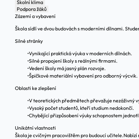
Školní klima
Podpora žáků
Zázemí a vybavení
Škola sídlí ve dvou budovách s moderními dílnami. Studen
Silné stránky
•
Vynikající praktická výuka v moderních dílnách.
•
Silné propojení školy s reálnými firmami.
•
Vedení školy má jasný plán rozvoje.
•
Špičkové materiální vybavení pro odborný výcvik.
Oblasti ke zlepšení
•
V teoretických předmětech převažuje nezáživný v
•
Vysoký počet studentů, kteří studium nedokončí.
•
Chybějící přizpůsobení výuky schopnostem jednotl
Unikátní vlastnosti
Škola je cvičným pracovištěm pro budoucí učitele.
Nabízí 