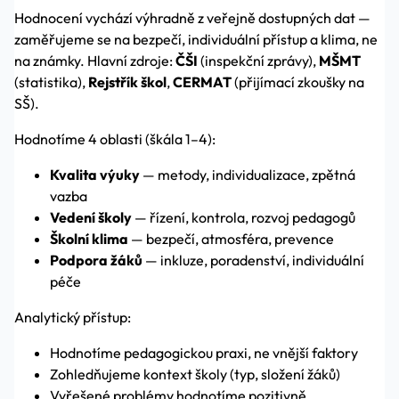
Hodnocení vychází výhradně z veřejně dostupných dat —
zaměřujeme se na bezpečí, individuální přístup a klima, ne
na známky. Hlavní zdroje:
ČŠI
(inspekční zprávy),
MŠMT
(statistika),
Rejstřík škol
,
CERMAT
(přijímací zkoušky na
SŠ).
Hodnotíme 4 oblasti (škála 1–4):
Kvalita výuky
— metody, individualizace, zpětná
vazba
Vedení školy
— řízení, kontrola, rozvoj pedagogů
Školní klima
— bezpečí, atmosféra, prevence
Podpora žáků
— inkluze, poradenství, individuální
péče
Analytický přístup:
Hodnotíme pedagogickou praxi, ne vnější faktory
Zohledňujeme kontext školy (typ, složení žáků)
Vyřešené problémy hodnotíme pozitivně