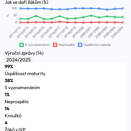
Jak se daří žákům (%)
Výroční zprávy (14)
2024/2025
99%
Úspěšnost maturity
38%
S vyznamenáním
1%
Neprospělo
14
Kroužků
4
Žáků s IVP