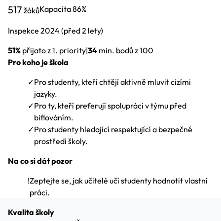
517
Kapacita
86%
žáků
Inspekce
2024
(před 2 lety)
51%
přijato z 1. priority
|
34
min. bodů z 100
Pro koho je škola
✓
Pro studenty, kteří chtějí aktivně mluvit cizími
jazyky.
✓
Pro ty, kteří preferují spolupráci v týmu před
biflováním.
✓
Pro studenty hledající respektující a bezpečné
prostředí školy.
Na co si dát pozor
!
Zeptejte se, jak učitelé učí studenty hodnotit vlastní
práci.
Kvalita školy