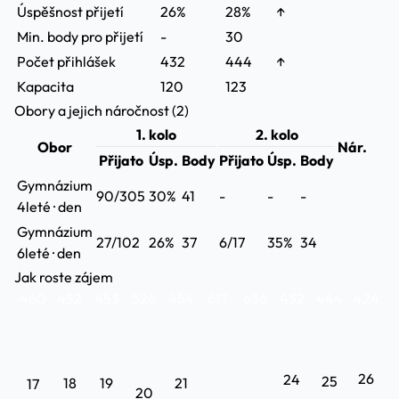
Úspěšnost přijetí
26%
28%
↑
Min. body pro přijetí
-
30
Počet přihlášek
432
444
↑
Kapacita
120
123
Obory a jejich náročnost (2)
1. kolo
2. kolo
Obor
Nár.
Přijato
Úsp.
Body
Přijato
Úsp.
Body
Gymnázium
90/305
30%
41
-
-
-
4leté · den
Gymnázium
27/102
26%
37
6/17
35%
34
6leté · den
Jak roste zájem
460
452
453
526
454
617
636
432
444
424
26
24
25
18
19
21
17
20