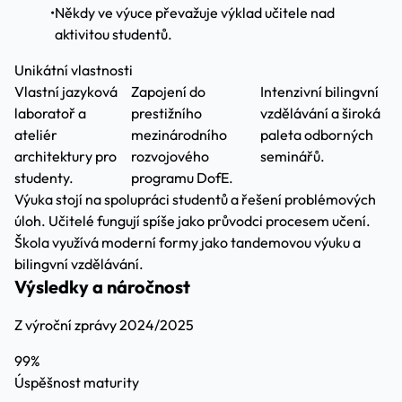
•
Někdy ve výuce převažuje výklad učitele nad
aktivitou studentů.
Unikátní vlastnosti
Vlastní jazyková
Zapojení do
Intenzivní bilingvní
laboratoř a
prestižního
vzdělávání a široká
ateliér
mezinárodního
paleta odborných
architektury pro
rozvojového
seminářů.
studenty.
programu DofE.
Výuka stojí na spolupráci studentů a řešení problémových
úloh. Učitelé fungují spíše jako průvodci procesem učení.
Škola využívá moderní formy jako tandemovou výuku a
bilingvní vzdělávání.
Výsledky a náročnost
Z výroční zprávy 2024/2025
99%
Úspěšnost maturity