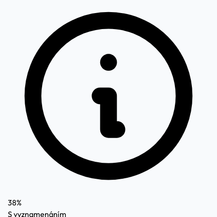
38%
S vyznamenáním