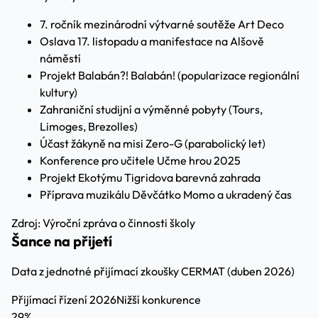
7. ročník mezinárodní výtvarné soutěže Art Deco
Oslava 17. listopadu a manifestace na Alšově
náměstí
Projekt Balabán?! Balabán! (popularizace regionální
kultury)
Zahraniční studijní a výměnné pobyty (Tours,
Limoges, Brezolles)
Účast žákyně na misi Zero-G (parabolický let)
Konference pro učitele Učme hrou 2025
Projekt Ekotýmu Tigridova barevná zahrada
Příprava muzikálu Děvčátko Momo a ukradený čas
Zdroj: Výroční zpráva o činnosti školy
Šance na přijetí
Data z jednotné přijímací zkoušky CERMAT (duben 2026)
Přijímací řízení 2026
Nižší konkurence
29%