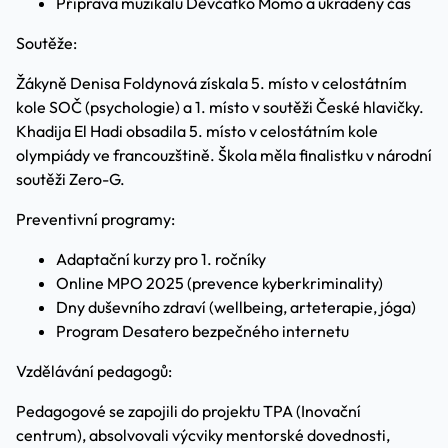
Příprava muzikálu Děvčátko Momo a ukradený čas
Soutěže:
Žákyně Denisa Foldynová získala 5. místo v celostátním
kole SOČ (psychologie) a 1. místo v soutěži České hlavičky.
Khadija El Hadi obsadila 5. místo v celostátním kole
olympiády ve francouzštině. Škola měla finalistku v národní
soutěži Zero-G.
Preventivní programy:
Adaptační kurzy pro 1. ročníky
Online MPO 2025 (prevence kyberkriminality)
Dny duševního zdraví (wellbeing, arteterapie, jóga)
Program Desatero bezpečného internetu
Vzdělávání pedagogů:
Pedagogové se zapojili do projektu TPA (Inovační
centrum), absolvovali výcviky mentorské dovednosti,