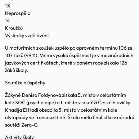
1%
Neprospělo
14
Kroužků
Výsledky vzdělávání
U maturitních zkoušek uspělo po opravném termínu 106 ze
107 žáků (99 %). Velmi vysoká úspěšnost je v mezinárodních
jazykových certifikátech, které v daném roce získalo 126
žáků školy.
Soutěže a úspěchy
Žákyně Denisa Foldynová získala 5. místo v celostátním
kole SOČ (psychologie) a 1. místo v soutěži České hlavičky.
Khadija El Hadi obsadila 5. místo v celostátním kole
olympiády ve francouzštině. Škola měla finalistku v národní
soutěži Zero-G.
Aktivity školy