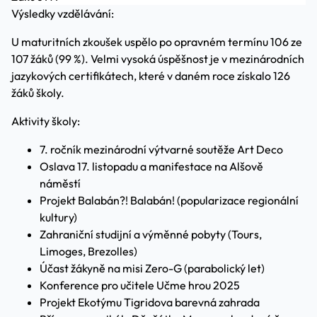
Výsledky vzdělávání:
U maturitních zkoušek uspělo po opravném termínu 106 ze
107 žáků (99 %). Velmi vysoká úspěšnost je v mezinárodních
jazykových certifikátech, které v daném roce získalo 126
žáků školy.
Aktivity školy:
7. ročník mezinárodní výtvarné soutěže Art Deco
Oslava 17. listopadu a manifestace na Alšově
náměstí
Projekt Balabán?! Balabán! (popularizace regionální
kultury)
Zahraniční studijní a výměnné pobyty (Tours,
Limoges, Brezolles)
Účast žákyně na misi Zero-G (parabolický let)
Konference pro učitele Učme hrou 2025
Projekt Ekotýmu Tigridova barevná zahrada