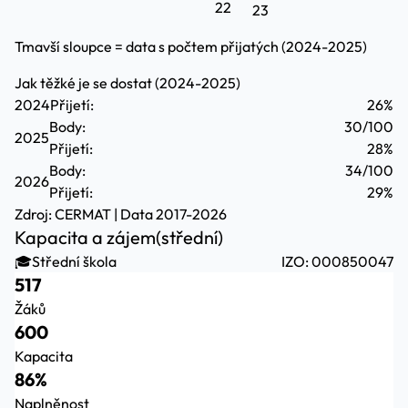
22
23
Tmavší sloupce = data s počtem přijatých (2024-2025)
Jak těžké je se dostat (2024-2025)
2024
Přijetí:
26%
Body:
30/100
2025
Přijetí:
28%
Body:
34/100
2026
Přijetí:
29%
Zdroj:
CERMAT
| Data 2017-2026
Kapacita a zájem
(střední)
🎓
Střední škola
IZO: 000850047
517
Žáků
600
Kapacita
86%
Naplněnost