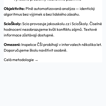
Objektivita:
Plně automatizovaná analýza — identický
algoritmus bez výjimek a bez lidského zásahu.
ScioŠkoly:
Scio provozuje jakouskolu.cz i ScioŠkoly. Číselné
hodnocení nezobrazujeme kvůli konfliktu zájmů. Textové
informace zůstávají dostupné.
Omezení:
Inspekce ČŠI probíhají v intervalech několika let.
Doporučujeme školu navštívit osobně.
Celá metodologie →