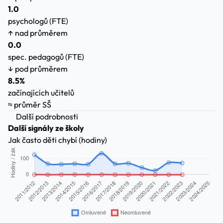
1.0
psychologů (FTE)
↑ nad průměrem
0.0
spec. pedagogů (FTE)
↓ pod průměrem
8.5%
začínajících učitelů
≈ průměr SŠ
Další podrobnosti
Další signály ze školy
Jak často děti chybí (hodiny)