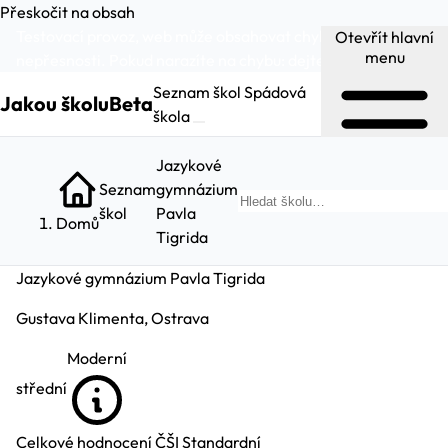
Přeskočit na obsah
Testovací provoz, web může obsahovat chyby a
Otevřít hlavní
menu
nepřesnosti. Pokud narazíte na chybu:
dejte nám vědět
.
Seznam škol
Spádová
Jakou školu
Beta
škola
Jazykové
Seznam
gymnázium
Hl
škol
Pavla
Domů
Tigrida
Jazykové gymnázium Pavla Tigrida
Gustava Klimenta, Ostrava
Moderní
střední
Celkové hodnocení ČŠI
Standardní