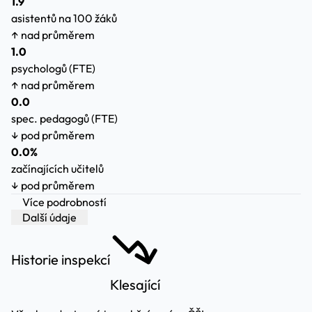
1.9
asistentů na 100 žáků
↑ nad průměrem
1.0
psychologů (FTE)
↑ nad průměrem
0.0
spec. pedagogů (FTE)
↓ pod průměrem
0.0%
začínajících učitelů
↓ pod průměrem
Více podrobností
Další údaje
Historie inspekcí
Klesající