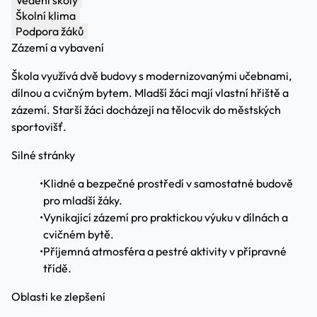
Vedení školy
Školní klima
Podpora žáků
Zázemí a vybavení
Škola využívá dvě budovy s modernizovanými učebnami,
dílnou a cvičným bytem. Mladší žáci mají vlastní hřiště a
zázemí. Starší žáci docházejí na tělocvik do městských
sportovišť.
Silné stránky
•
Klidné a bezpečné prostředí v samostatné budově
pro mladší žáky.
•
Vynikající zázemí pro praktickou výuku v dílnách a
cvičném bytě.
•
Příjemná atmosféra a pestré aktivity v přípravné
třídě.
Oblasti ke zlepšení