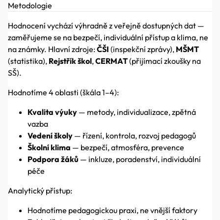
Metodologie
Hodnocení vychází výhradně z veřejně dostupných dat —
zaměřujeme se na bezpečí, individuální přístup a klima, ne
na známky. Hlavní zdroje:
ČŠI
(inspekční zprávy),
MŠMT
(statistika),
Rejstřík škol
,
CERMAT
(přijímací zkoušky na
SŠ).
Hodnotíme 4 oblasti (škála 1–4):
Kvalita výuky
— metody, individualizace, zpětná
vazba
Vedení školy
— řízení, kontrola, rozvoj pedagogů
Školní klima
— bezpečí, atmosféra, prevence
Podpora žáků
— inkluze, poradenství, individuální
péče
Analytický přístup:
Hodnotíme pedagogickou praxi, ne vnější faktory