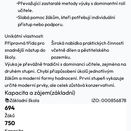
•
Převažující zastaralé metody výuky s dominantní rolí
učitele.
•
Slabá pomoc žákům, kteří potřebují individuální
přístup nebo podporu.
Unikátní vlastnosti
Přípravná třída pro
Široká nabídka praktických činností
snadnější nástup do
včetně dílen a pěstitelského
školy.
pozemku.
Výuka je převážně tradiční s dominancí učitele, zejména na
druhém stupni. Chybí přizpůsobení úkolů jednotlivým
žákům a moderní formy hodnocení. První stupeň vykazuje
určité moderní prvky, ale celek zůstává konzervativní.
Kapacita a zájem
(základní)
📚
Základní škola
IZO: 000856878
694
Žáků
750
Kapacita