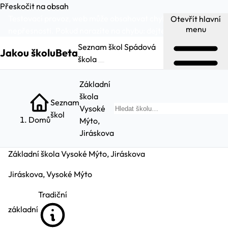
Přeskočit na obsah
Testovací provoz, web může obsahovat chyby a
Otevřít hlavní
menu
nepřesnosti. Pokud narazíte na chybu:
dejte nám vědět
.
Seznam škol
Spádová
Jakou školu
Beta
škola
Základní
škola
Seznam
Vysoké
Hled
škol
Domů
Mýto,
Jiráskova
Základní škola Vysoké Mýto, Jiráskova
Jiráskova, Vysoké Mýto
Tradiční
základní