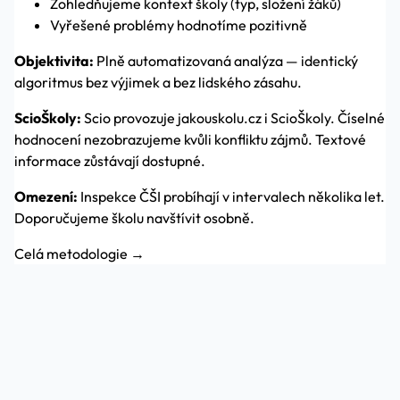
Zohledňujeme kontext školy (typ, složení žáků)
Vyřešené problémy hodnotíme pozitivně
Objektivita:
Plně automatizovaná analýza — identický
algoritmus bez výjimek a bez lidského zásahu.
ScioŠkoly:
Scio provozuje jakouskolu.cz i ScioŠkoly. Číselné
hodnocení nezobrazujeme kvůli konfliktu zájmů. Textové
informace zůstávají dostupné.
Omezení:
Inspekce ČŠI probíhají v intervalech několika let.
Doporučujeme školu navštívit osobně.
Celá metodologie →