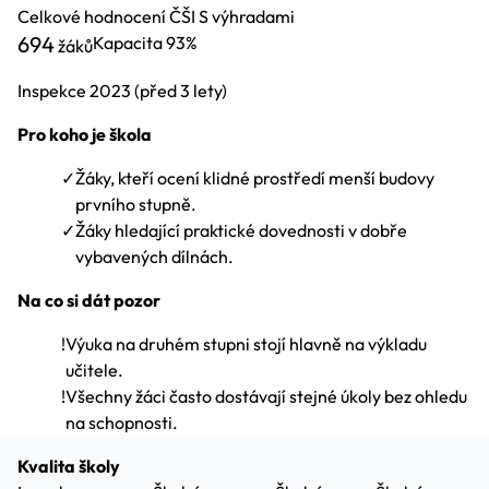
Celkové hodnocení ČŠI
S výhradami
694
Kapacita
93%
žáků
Inspekce
2023
(před 3 lety)
Pro koho je škola
✓
Žáky, kteří ocení klidné prostředí menší budovy
prvního stupně.
✓
Žáky hledající praktické dovednosti v dobře
vybavených dílnách.
Na co si dát pozor
!
Výuka na druhém stupni stojí hlavně na výkladu
učitele.
!
Všechny žáci často dostávají stejné úkoly bez ohledu
na schopnosti.
Kvalita školy