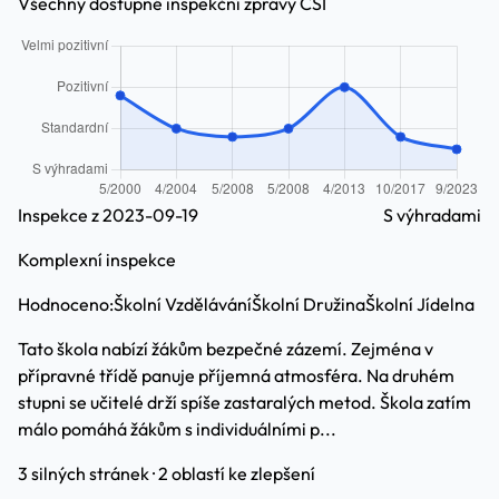
Všechny dostupné inspekční zprávy ČŠI
Inspekce z 2023-09-19
S výhradami
Komplexní inspekce
Hodnoceno:
Školní Vzdělávání
Školní Družina
Školní Jídelna
Tato škola nabízí žákům bezpečné zázemí. Zejména v
přípravné třídě panuje příjemná atmosféra. Na druhém
stupni se učitelé drží spíše zastaralých metod. Škola zatím
málo pomáhá žákům s individuálními p...
3 silných stránek · 2 oblastí ke zlepšení