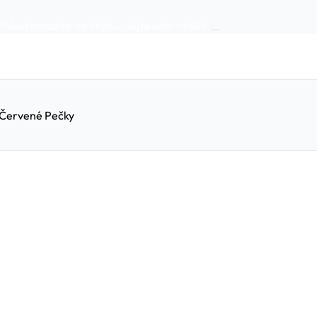
Pokud narazíte na chybu:
dejte nám vědět
.
a Červené Pečky