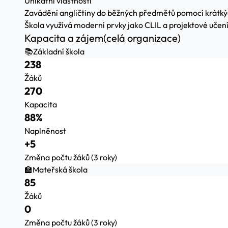
Unikátní vlastnosti
Zavádění angličtiny do běžných předmětů pomocí krátký
Škola využívá moderní prvky jako CLIL a projektové učení
Kapacita a zájem
(celá organizace)
📚
Základní škola
238
Žáků
270
Kapacita
88%
Naplněnost
+5
Změna počtu žáků (3 roky)
🏫
Mateřská škola
85
Žáků
0
Změna počtu žáků (3 roky)