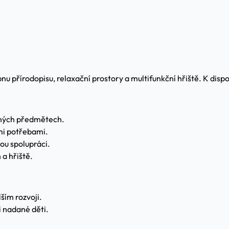
u přírodopisu, relaxační prostory a multifunkční hřiště. K disp
jiných předmětech.
mi potřebami.
ou spolupráci.
 a hřiště.
ším rozvoji.
i nadané děti.