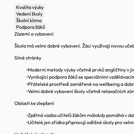
Kvalita výuky
Vedení školy
Školní klima
Podpora žáků
Zázemí a vybavení
Škola má velmi dobré vybavení. Žáci využívají novou učebn
Silné stránky
•
Moderní metody výuky včetně prvků angličtiny v 
•
Vynikající podpora žáků se speciálními vzdělávací
•
Přátelské prostředí zaměřené na wellbeing a dobr
•
Velmi dobré vybavení školy včetně relaxačních zón
Oblasti ke zlepšení
•
Zpětná vazba učitelů žákům málokdy pomáhá v dal
•
Učitelé jen zřídka připravují odlišné úkoly pro velm