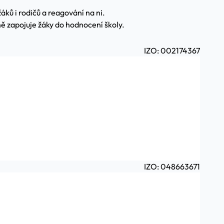
ků i rodičů a reagování na ni.
ně zapojuje žáky do hodnocení školy.
IZO: 002174367
IZO: 048663671