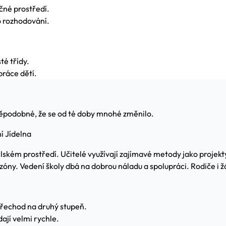
ečné prostředí.
o rozhodování.
té třídy.
práce dětí.
děpodobné, že se od té doby mnohé změnilo.
í Jídelna
kém prostředí. Učitelé využívají zajímavé metody jako projekty
ny. Vedení školy dbá na dobrou náladu a spolupráci. Rodiče i ž
přechod na druhý stupeň.
ádají velmi rychle.