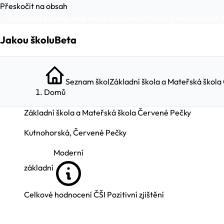
Přeskočit na obsah
Testovací provoz, web může obsahovat chyby a nepřesnosti. 
Jakou školu
Beta
Seznam škol
Základní škola a Mateřská škol
Domů
Základní škola a Mateřská škola Červené Pečky
Kutnohorská, Červené Pečky
Moderní
základní
Celkové hodnocení ČŠI
Pozitivní zjištění