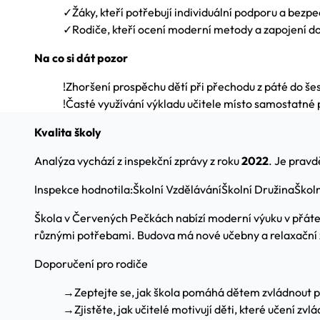
✓
Žáky, kteří potřebují individuální podporu a bezp
✓
Rodiče, kteří ocení moderní metody a zapojení d
Na co si dát pozor
!
Zhoršení prospěchu dětí při přechodu z páté do šes
!
Časté využívání výkladu učitele místo samostatné 
Kvalita školy
Analýza vychází z inspekční zprávy z roku
2022
. Je prav
Inspekce hodnotila:
Školní Vzdělávání
Školní Družina
Školn
Škola v Červených Pečkách nabízí moderní výuku v přátels
různými potřebami. Budova má nové učebny a relaxační zó
Doporučení pro rodiče
→
Zeptejte se, jak škola pomáhá dětem zvládnout 
→
Zjistěte, jak učitelé motivují děti, které učení zvl