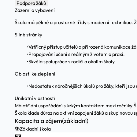
Podpora žáků
Zázemí a vybavení
Škola má pěkné a prostorné třídy s moderní technikou. Žáci
Silné stránky
•
Vstřícný přístup učitelů a přirozená komunikace žá
•
Propojování učení s reálným životem a praxí.
•
Skvělá spolupráce s rodiči a okolím školy.
Oblasti ke zlepšení
•
Nedostatek náročnějších úkolů pro žáky, kteří jsou
Unikátní vlastnosti
Málotřídní uspořádání s úzkým kontaktem mezi ročníky.
Š
Škola klade důraz na aktivní zapojení žáků a skupinovou sp
Kapacita a zájem
(základní)
📚
Základní škola
53