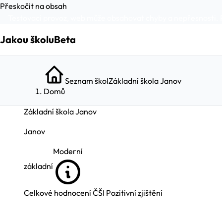
Přeskočit na obsah
Testovací provoz, web může obsahovat chyby a nepřesnosti. 
Jakou školu
Beta
Seznam škol
Základní škola Janov
Domů
Základní škola Janov
Janov
Moderní
základní
Celkové hodnocení ČŠI
Pozitivní zjištění