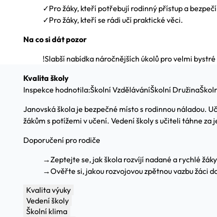
✓
Pro žáky, kteří potřebují rodinný přístup a bezpečí
✓
Pro žáky, kteří se rádi učí praktické věci.
Na co si dát pozor
!
Slabší nabídka náročnějších úkolů pro velmi bystré
Kvalita školy
Inspekce hodnotila:
Školní Vzdělávání
Školní Družina
Školn
Janovská škola je bezpečné místo s rodinnou náladou. Učit
žákům s potížemi v učení. Vedení školy s učiteli táhne za
Doporučení pro rodiče
→
Zeptejte se, jak škola rozvíjí nadané a rychlé žáky
→
Ověřte si, jakou rozvojovou zpětnou vazbu žáci do
Kvalita výuky
Vedení školy
Školní klima