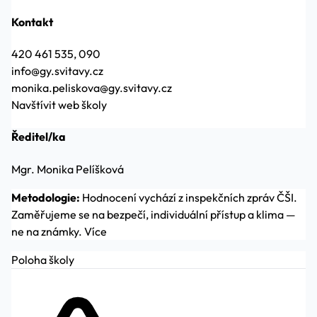
Kontakt
420 461 535, 090
info@gy.svitavy.cz
monika.peliskova@gy.svitavy.cz
Navštívit web školy
Ředitel/ka
Mgr. Monika Pelíšková
Metodologie:
Hodnocení vychází z inspekčních zpráv ČŠI.
Zaměřujeme se na bezpečí, individuální přístup a klima —
ne na známky.
Více
Poloha školy