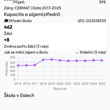
Přijetí:
39%
Zdroj:
CERMAT
| Data 2017-2025
Kapacita a zájem
(střední)
🎓
Střední škola
IZO: 002518333
462
Žáků
+8
Změna počtu žáků (3 roky)
Jak se mění zájem o školu
→ Stabilní (3 roky)
Škola v číslech