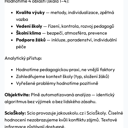
Hodnotíme 4 oblasti (škála 1–4):
Kvalita výuky
— metody, individualizace, zpětná
vazba
Vedení školy
— řízení, kontrola, rozvoj pedagogů
Školní klima
— bezpečí, atmosféra, prevence
Podpora žáků
— inkluze, poradenství, individuální
péče
Analytický přístup:
Hodnotíme pedagogickou praxi, ne vnější faktory
Zohledňujeme kontext školy (typ, složení žáků)
Vyřešené problémy hodnotíme pozitivně
Objektivita:
Plně automatizovaná analýza — identický
algoritmus bez výjimek a bez lidského zásahu.
ScioŠkoly:
Scio provozuje jakouskolu.cz i ScioŠkoly. Číselné
hodnocení nezobrazujeme kvůli konfliktu zájmů. Textové
informace zůstávají dostupné.