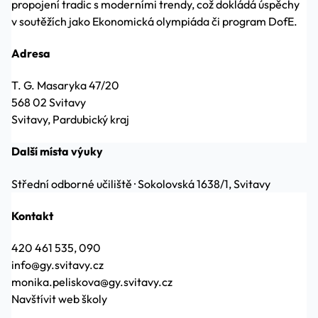
propojení tradic s moderními trendy, což dokládá úspěchy
v soutěžích jako Ekonomická olympiáda či program DofE.
Adresa
T. G. Masaryka 47/20
568 02 Svitavy
Svitavy, Pardubický kraj
Další místa výuky
Střední odborné učiliště
·
Sokolovská 1638/1, Svitavy
Kontakt
420 461 535, 090
info@gy.svitavy.cz
monika.peliskova@gy.svitavy.cz
Navštívit web školy