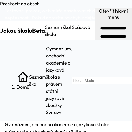
Přeskočit na obsah
Testovací provoz, web může obsahovat chyby a
Otevřít hlavní
menu
nepřesnosti. Pokud narazíte na chybu:
dejte nám vědět
.
Seznam škol
Spádová
Jakou školu
Beta
škola
Gymnázium,
obchodní
akademie a
jazyková
Seznam
škola s
Hl
škol
právem
Domů
státní
jazykové
zkoušky
Svitavy
Gymnázium, obchodní akademie a jazyková škola s
právem státní jazykové zkoušky Svitavy