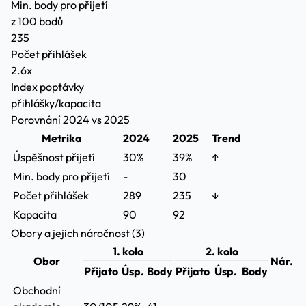
Min. body pro přijetí
z 100 bodů
235
Počet přihlášek
2.6x
Index poptávky
přihlášky/kapacita
Porovnání 2024 vs 2025
Metrika
2024
2025
Trend
Úspěšnost přijetí
30%
39%
↑
Min. body pro přijetí
-
30
Počet přihlášek
289
235
↓
Kapacita
90
92
Obory a jejich náročnost (3)
1. kolo
2. kolo
Obor
Nár.
Přijato
Úsp.
Body
Přijato
Úsp.
Body
Obchodní