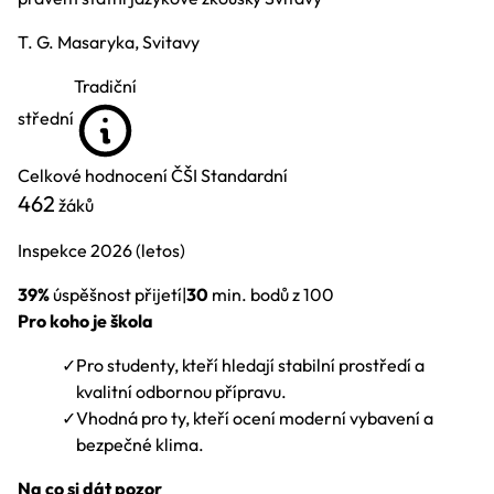
T. G. Masaryka, Svitavy
Tradiční
střední
Celkové hodnocení ČŠI
Standardní
462
žáků
Inspekce
2026
(letos)
39%
úspěšnost přijetí
|
30
min. bodů z 100
Pro koho je škola
✓
Pro studenty, kteří hledají stabilní prostředí a
kvalitní odbornou přípravu.
✓
Vhodná pro ty, kteří ocení moderní vybavení a
bezpečné klima.
Na co si dát pozor