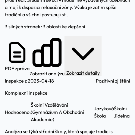
prostředí. Studenti se učí v moderně vybavených učebnách
a mají k dispozici relaxační zóny. Výuka je zatím spíše
tradiční a všichni postupují st...
3 silných stránek · 3 oblastí ke zlepšení
PDF zpráva
Zobrazit detaily
Zobrazit analýzu
Inspekce z 2023-04-18
Pozitivní zjištění
Komplexní inspekce
Školní Vzdělávání
Jazyková
Školní
Hodnoceno:
(Gymnázium A Obchodní
Škola
Jídelna
Akademie)
Analýza se týká střední školy, která spojuje tradici s