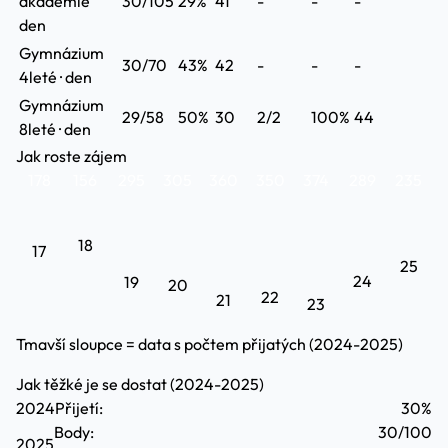
akademie
30/105
29%
41
-
-
-
den
Gymnázium
30/70
43%
42
-
-
-
4leté · den
Gymnázium
29/58
50%
30
2/2
100%
44
8leté · den
Jak roste zájem
178
156
295
305
360
350
374
289
235
18
17
25
24
19
20
22
21
23
Tmavší sloupce = data s počtem přijatých (2024-2025)
Jak těžké je se dostat (2024-2025)
2024
Přijetí:
30%
Body:
30/100
2025