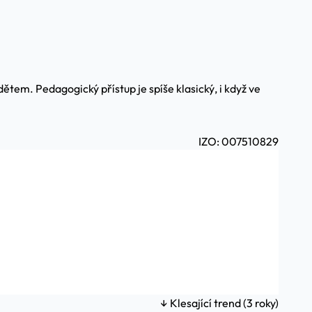
tem. Pedagogický přístup je spíše klasický, i když ve
IZO: 007510829
↓ Klesající trend (3 roky)