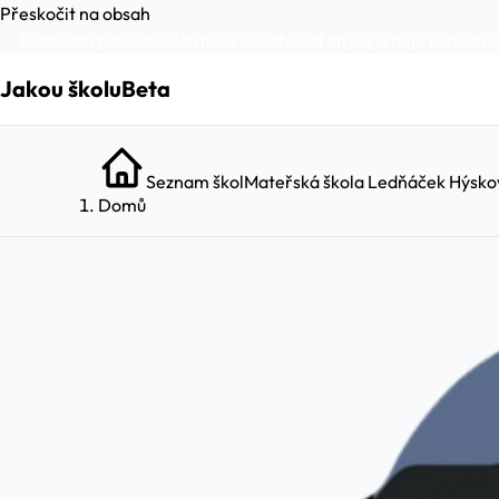
Přeskočit na obsah
Testovací provoz, web může obsahovat chyby a nepřesnosti. 
Jakou školu
Beta
Seznam škol
Mateřská škola Ledňáček Hýsko
Domů