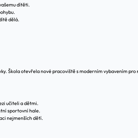
 vašemu dítěti.
 pohybu.
dítě dělá.
ky. Škola otevřela nové pracoviště s moderním vybavením pro ne
i učiteli a dětmi.
tní sportovní hale.
ci nejmenších dětí.