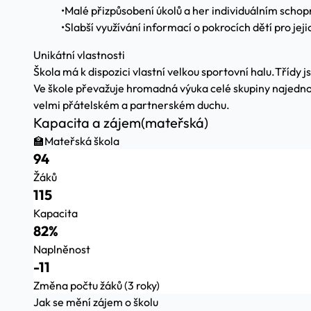
•
Malé přizpůsobení úkolů a her individuálním schop
•
Slabší využívání informací o pokrocích dětí pro jejic
Unikátní vlastnosti
Škola má k dispozici vlastní velkou sportovní halu.
Třídy j
Ve škole převažuje hromadná výuka celé skupiny najednou.
velmi přátelském a partnerském duchu.
Kapacita a zájem
(mateřská)
🏫
Mateřská škola
94
Žáků
115
Kapacita
82%
Naplněnost
-11
Změna počtu žáků (3 roky)
Jak se mění zájem o školu