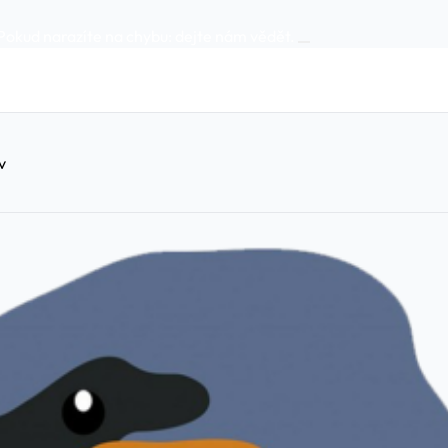
Pokud narazíte na chybu:
dejte nám vědět
.
v