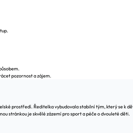
stup.
 způsobem.
rácet pozornost a zájem.
ské prostředí. Ředitelka vybudovala stabilní tým, který se k dě
nou stránkou je skvělé zázemí pro sport a péče o dvouleté děti.