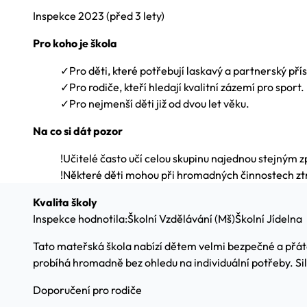
Inspekce
2023
(před 3 lety)
Pro koho je škola
✓
Pro děti, které potřebují laskavý a partnerský pří
✓
Pro rodiče, kteří hledají kvalitní zázemí pro sport.
✓
Pro nejmenší děti již od dvou let věku.
Na co si dát pozor
!
Učitelé často učí celou skupinu najednou stejným
!
Některé děti mohou při hromadných činnostech zt
Kvalita školy
Inspekce hodnotila:
Školní Vzdělávání (Mš)
Školní Jídelna
Tato mateřská škola nabízí dětem velmi bezpečné a přátel
probíhá hromadně bez ohledu na individuální potřeby. Sil
Doporučení pro rodiče