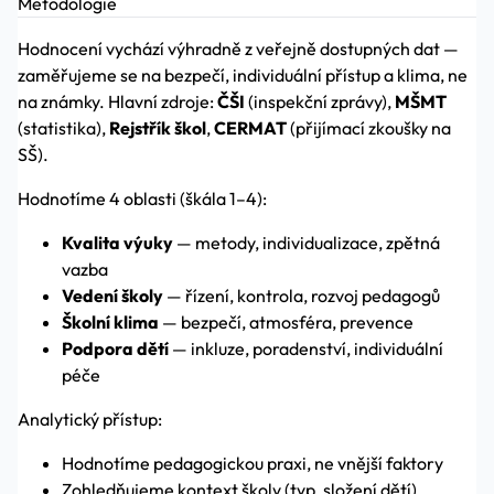
Metodologie
Hodnocení vychází výhradně z veřejně dostupných dat —
zaměřujeme se na bezpečí, individuální přístup a klima, ne
na známky. Hlavní zdroje:
ČŠI
(inspekční zprávy),
MŠMT
(statistika),
Rejstřík škol
,
CERMAT
(přijímací zkoušky na
SŠ).
Hodnotíme 4 oblasti (škála 1–4):
Kvalita výuky
— metody, individualizace, zpětná
vazba
Vedení školy
— řízení, kontrola, rozvoj pedagogů
Školní klima
— bezpečí, atmosféra, prevence
Podpora dětí
— inkluze, poradenství, individuální
péče
Analytický přístup:
Hodnotíme pedagogickou praxi, ne vnější faktory
Zohledňujeme kontext školy (typ, složení dětí)