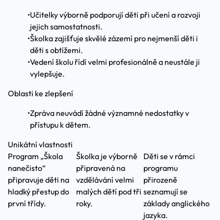
•
Učitelky výborně podporují děti při učení a rozvoji
jejich samostatnosti.
•
Školka zajišťuje skvělé zázemí pro nejmenší děti i
děti s obtížemi.
•
Vedení školu řídí velmi profesionálně a neustále ji
vylepšuje.
Oblasti ke zlepšení
•
Zpráva neuvádí žádné významné nedostatky v
přístupu k dětem.
Unikátní vlastnosti
Program „Škola
Školka je výborně
Děti se v rámci
nanečisto“
připravená na
programu
připravuje děti na
vzdělávání velmi
přirozeně
hladký přestup do
malých dětí pod tři
seznamují se
první třídy.
roky.
základy anglického
jazyka.