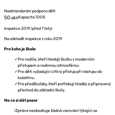
Nadstandardní podpora dětí
50
Kapacita
100%
dětí
Inspekce
2019
(před 7 lety)
Na základě inspekce z roku 2019
Pro koho je škola
✓
Pro rodiče, kteří hledají školku s moderním
přístupem a rodinnou atmosférou.
✓
Pro děti vyžadující citlivý přístup při nástupu do
kolektivu.
✓
Pro předškoláky, kteří potřebují hladký a připravený
přechod do základní školy.
Na co si dát pozor
!
Zpráva neobsahuje žádná varování týkající se