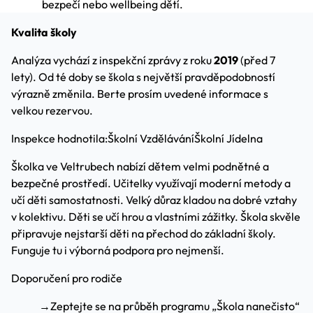
bezpečí nebo wellbeing dětí.
Kvalita školy
Analýza vychází z inspekční zprávy z roku
2019
(před 7
lety). Od té doby se škola s největší pravděpodobností
výrazně změnila. Berte prosím uvedené informace s
velkou rezervou.
Inspekce hodnotila:
Školní Vzdělávání
Školní Jídelna
Školka ve Veltrubech nabízí dětem velmi podnětné a
bezpečné prostředí. Učitelky využívají moderní metody a
učí děti samostatnosti. Velký důraz kladou na dobré vztahy
v kolektivu. Děti se učí hrou a vlastními zážitky. Škola skvěle
připravuje nejstarší děti na přechod do základní školy.
Funguje tu i výborná podpora pro nejmenší.
Doporučení pro rodiče
→
Zeptejte se na průběh programu „Škola nanečisto“