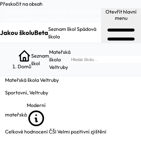
Přeskočit na obsah
Testovací provoz, web může obsahovat chyby a
Otevřít hlavní
menu
nepřesnosti. Pokud narazíte na chybu:
dejte nám vědět
.
Seznam škol
Spádová
Jakou školu
Beta
škola
Mateřská
Seznam
škola
Hled
škol
Domů
Veltruby
Mateřská škola Veltruby
Sportovní, Veltruby
Moderní
mateřská
Celkové hodnocení ČŠI
Velmi pozitivní zjištění