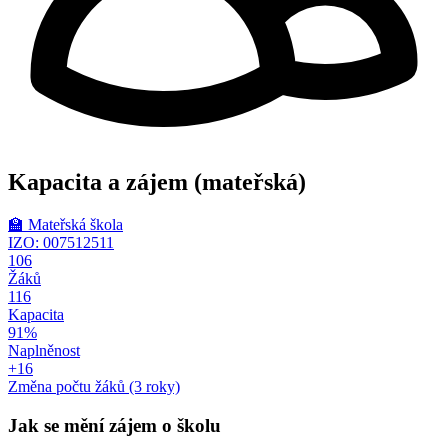
Kapacita a zájem
(mateřská)
🏫
Mateřská škola
IZO: 007512511
106
Žáků
116
Kapacita
91%
Naplněnost
+16
Změna počtu žáků (3 roky)
Jak se mění zájem o školu