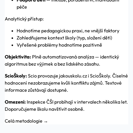
péče
Analytický přístup:
Hodnotíme pedagogickou praxi, ne vnější faktory
Zohledňujeme kontext školy (typ, složení dětí)
Vyřešené problémy hodnotíme pozitivně
Objektivita:
Plně automatizovaná analýza — identický
algoritmus bez výjimek a bez lidského zásahu.
ScioŠkoly:
Scio provozuje jakouskolu.cz i ScioŠkoly. Číselné
hodnocení nezobrazujeme kvůli konfliktu zájmů. Textové
informace zůstávají dostupné.
Omezení:
Inspekce ČŠI probíhají v intervalech několika let.
Doporučujeme školu navštívit osobně.
Celá metodologie →