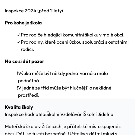
Inspekce
2024
(před 2 lety)
Pro koho je škola
✓
Pro rodiče hledající komunitní školku v malé obci.
✓
Pro rodiny, které ocení úzkou spolupráci s ostatními
rodiči.
Na co si dát pozor
!
Výuka může být někdy jednotvárná a málo
podnětná.
!
V jedné ze tříd může být hlučnější a neklidné
prostředí.
Kvalita školy
Inspekce hodnotila:
Školní Vzdělávání
Školní Jídelna
Mateřská škola v Žiželicích je přátelské místo spojené s
obcí. Děti se tu cítí bezpečně. Učitelky s dětmi mluví s