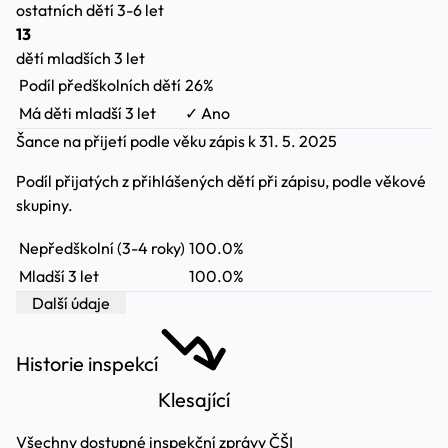
ostatních dětí 3-6 let
13
dětí mladších 3 let
Podíl předškolních dětí
26%
Má děti mladší 3 let
✓ Ano
Šance na přijetí podle věku
zápis k 31. 5. 2025
Podíl přijatých z přihlášených dětí při zápisu, podle věkové
skupiny.
Nepředškolní (3-4 roky)
100.0%
Mladší 3 let
100.0%
Další údaje
Historie inspekcí
Klesající
Všechny dostupné inspekční zprávy ČŠI