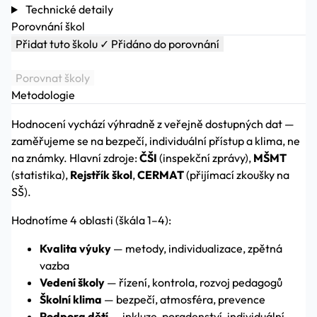
Technické detaily
Porovnání škol
Přidat tuto školu
✓ Přidáno do porovnání
Porovnat školy
Metodologie
Hodnocení vychází výhradně z veřejně dostupných dat —
zaměřujeme se na bezpečí, individuální přístup a klima, ne
na známky. Hlavní zdroje:
ČŠI
(inspekční zprávy),
MŠMT
(statistika),
Rejstřík škol
,
CERMAT
(přijímací zkoušky na
SŠ).
Hodnotíme 4 oblasti (škála 1–4):
Kvalita výuky
— metody, individualizace, zpětná
vazba
Vedení školy
— řízení, kontrola, rozvoj pedagogů
Školní klima
— bezpečí, atmosféra, prevence
Podpora dětí
— inkluze, poradenství, individuální