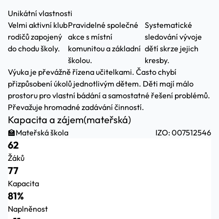
Unikátní vlastnosti
Velmi aktivní klub
Pravidelné společné
Systematické
rodičů zapojený
akce s místní
sledování vývoje
do chodu školy.
komunitou a základní
dětí skrze jejich
školou.
kresby.
Výuka je převážně řízena učitelkami. Často chybí
přizpůsobení úkolů jednotlivým dětem. Děti mají málo
prostoru pro vlastní bádání a samostatné řešení problémů.
Převažuje hromadné zadávání činností.
Kapacita a zájem
(mateřská)
🏫
Mateřská škola
IZO: 007512546
62
Žáků
77
Kapacita
81%
Naplněnost