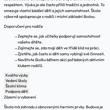
respektem. Výuka je ale často příliš tradiční a jednotná. To
omezuje vlastní bádání dětí a jejich samostatnost. Škola
výborně spolupracuje s rodiči i místní základní školou.
Doporučení pro rodiče
→
Zeptejte se, jak učitelky podporují samostatnost
vašeho dítěte.
→
Zajímejte se, zda mají děti ve třídě klid na práci.
→
Zjistěte, jak často si děti samy vybírají své činnosti.
→
Navštivte školku během akcí pořádaných aktivním
klubem rodičů.
Kvalita výuky
Vedení školy
Školní klima
Podpora dětí
Zázemí a vybavení
Škola má zahradu s obnovenými herními prvky. Budova je