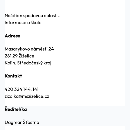
Načítám spádovou oblast...
Informace o škole
Adresa
Masarykovo náměstí 24
281 29 Žiželice
Kolín, Středočeský kraj
Kontakt
420 324 144, 141
zizalka@mszizelice.cz
Ředitel/ka
Dagmar Šťastná