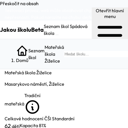
Přeskočit na obsah
Testovací provoz, web může obsahovat chyby a
Otevřít hlavní
menu
nepřesnosti. Pokud narazíte na chybu:
dejte nám vědět
.
Seznam škol
Spádová
Jakou školu
Beta
škola
Mateřská
Seznam
škola
Hled
škol
Domů
Žiželice
Mateřská škola Žiželice
Masarykovo náměstí, Žiželice
Tradiční
mateřská
Celkové hodnocení ČŠI
Standardní
62
Kapacita
81%
dětí