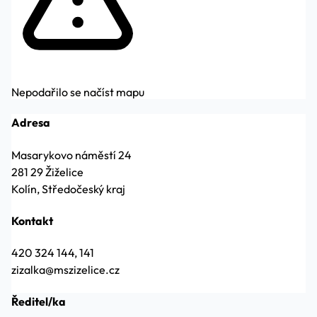
Nepodařilo se načíst mapu
Adresa
Masarykovo náměstí 24
281 29 Žiželice
Kolín, Středočeský kraj
Kontakt
420 324 144, 141
zizalka@mszizelice.cz
Ředitel/ka