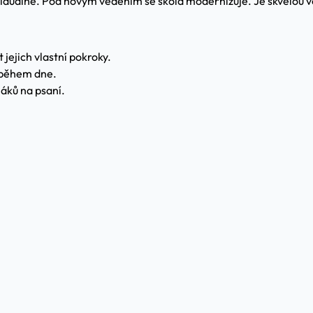
duálně. Pod novým vedením se škola modernizuje. Je skvělou vo
 jejich vlastní pokroky.
 během dne.
láků na psaní.