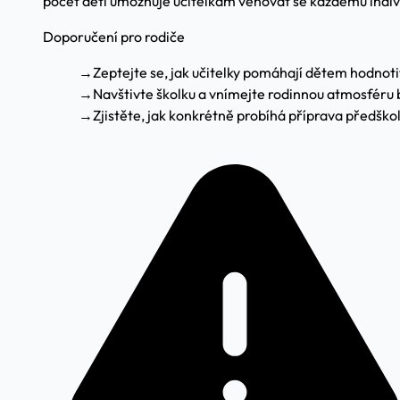
počet dětí umožňuje učitelkám věnovat se každému indivi
Doporučení pro rodiče
→
Zeptejte se, jak učitelky pomáhají dětem hodnotit
→
Navštivte školku a vnímejte rodinnou atmosféru
→
Zjistěte, jak konkrétně probíhá příprava předško