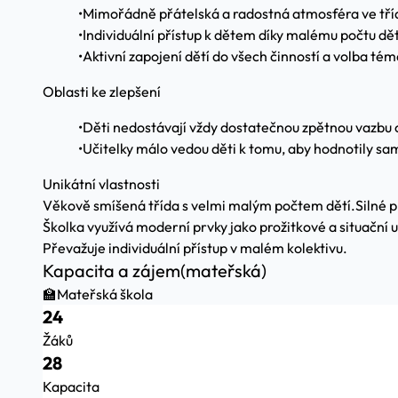
•
Mimořádně přátelská a radostná atmosféra ve tří
•
Individuální přístup k dětem díky malému počtu dět
•
Aktivní zapojení dětí do všech činností a volba tém
Oblasti ke zlepšení
•
Děti nedostávají vždy dostatečnou zpětnou vazbu 
•
Učitelky málo vedou děti k tomu, aby hodnotily sa
Unikátní vlastnosti
Věkově smíšená třída s velmi malým počtem dětí.
Silné p
Školka využívá moderní prvky jako prožitkové a situační u
Převažuje individuální přístup v malém kolektivu.
Kapacita a zájem
(mateřská)
🏫
Mateřská škola
24
Žáků
28
Kapacita