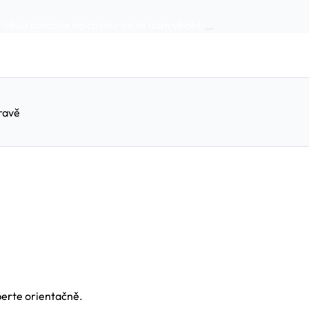
Pokud narazíte na chybu:
dejte nám vědět
.
ravě
berte orientačně.