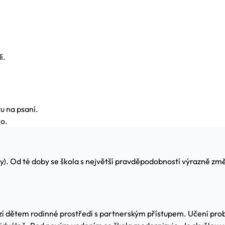
í.
u na psaní.
lo.
ty). Od té doby se škola s největší pravděpodobností výrazně z
í dětem rodinné prostředí s partnerským přístupem. Učení probíh