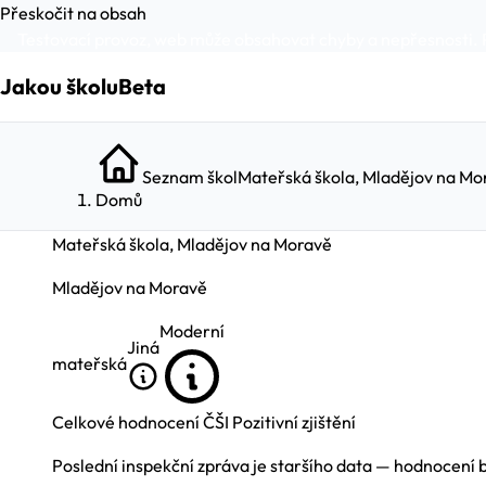
Přeskočit na obsah
Testovací provoz, web může obsahovat chyby a nepřesnosti. 
Jakou školu
Beta
Seznam škol
Mateřská škola, Mladějov na Mo
Domů
Mateřská škola, Mladějov na Moravě
Mladějov na Moravě
Moderní
Jiná
mateřská
Celkové hodnocení ČŠI
Pozitivní zjištění
Poslední inspekční zpráva je staršího data — hodnocení 