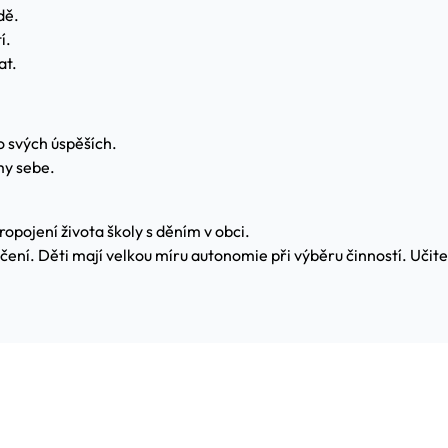
dě.
í.
at.
o svých úspěších.
my sebe.
ropojení života školy s děním v obci.
čení. Děti mají velkou míru autonomie při výběru činností. Učitel