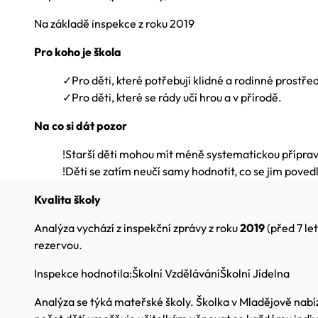
Na základě inspekce z roku 2019
Pro koho je škola
✓
Pro děti, které potřebují klidné a rodinné prostřed
✓
Pro děti, které se rády učí hrou a v přírodě.
Na co si dát pozor
!
Starší děti mohou mít méně systematickou příprav
!
Děti se zatím neučí samy hodnotit, co se jim poved
Kvalita školy
Analýza vychází z inspekční zprávy z roku
2019
(před 7 le
rezervou.
Inspekce hodnotila:
Školní Vzdělávání
Školní Jídelna
Analýza se týká mateřské školy. Školka v Mladějově nabíz