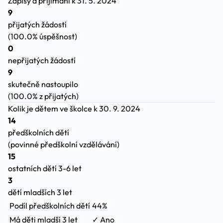
Zápisy a přijímání
k 31. 5. 2024
9
přijatých žádostí
(100.0% úspěšnost)
0
nepřijatých žádostí
9
skutečně nastoupilo
(100.0% z přijatých)
Kolik je dětem ve školce
k 30. 9. 2024
14
předškolních dětí
(povinné předškolní vzdělávání)
15
ostatních dětí 3-6 let
3
dětí mladších 3 let
Podíl předškolních dětí
44%
Má děti mladší 3 let
✓ Ano