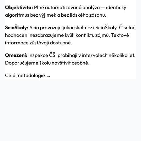
Objektivita:
Plně automatizovaná analýza — identický
algoritmus bez výjimek a bez lidského zásahu.
ScioŠkoly:
Scio provozuje jakouskolu.cz i ScioŠkoly. Číselné
hodnocení nezobrazujeme kvůli konfliktu zájmů. Textové
informace zůstávají dostupné.
Omezení:
Inspekce ČŠI probíhají v intervalech několika let.
Doporučujeme školu navštívit osobně.
Celá metodologie →