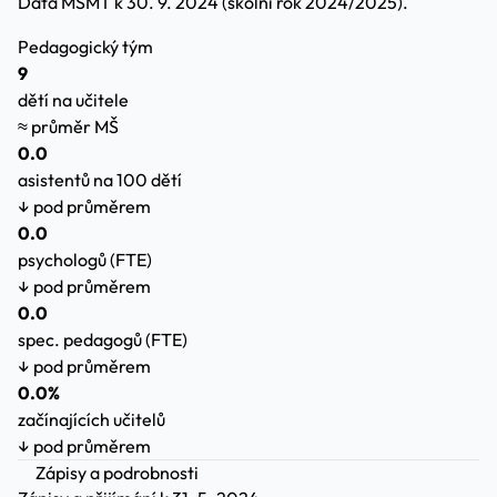
Data MŠMT k 30. 9. 2024 (školní rok 2024/2025).
Pedagogický tým
9
dětí na učitele
≈ průměr MŠ
0.0
asistentů na 100 dětí
↓ pod průměrem
0.0
psychologů (FTE)
↓ pod průměrem
0.0
spec. pedagogů (FTE)
↓ pod průměrem
0.0%
začínajících učitelů
↓ pod průměrem
Zápisy a podrobnosti