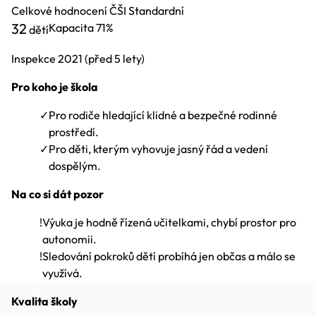
Celkové hodnocení ČŠI
Standardní
32
Kapacita
71%
dětí
Inspekce
2021
(před 5 lety)
Pro koho je škola
✓
Pro rodiče hledající klidné a bezpečné rodinné
prostředí.
✓
Pro děti, kterým vyhovuje jasný řád a vedení
dospělým.
Na co si dát pozor
!
Výuka je hodně řízená učitelkami, chybí prostor pro
autonomii.
!
Sledování pokroků dětí probíhá jen občas a málo se
využívá.
Kvalita školy