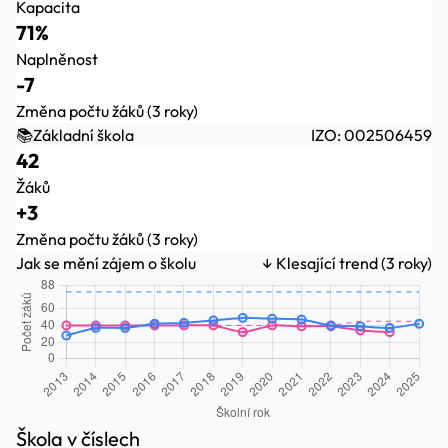
Kapacita
71%
Naplněnost
-7
Změna počtu žáků (3 roky)
📚
Základní škola
IZO: 002506459
42
Žáků
+3
Změna počtu žáků (3 roky)
Jak se mění zájem o školu
↓ Klesající trend (3 roky)
Škola v číslech