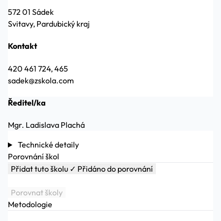
572 01 Sádek
Svitavy, Pardubický kraj
Kontakt
420 461 724, 465
sadek@zskola.com
Ředitel/ka
Mgr. Ladislava Plachá
Technické detaily
Porovnání škol
Přidat tuto školu
✓ Přidáno do porovnání
Porovnat školy
Metodologie