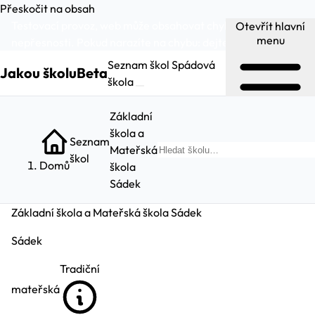
Přeskočit na obsah
Testovací provoz, web může obsahovat chyby a
Otevřít hlavní
menu
nepřesnosti. Pokud narazíte na chybu:
dejte nám vědět
.
Seznam škol
Spádová
Jakou školu
Beta
škola
Základní
škola a
Seznam
Mateřská
Hled
škol
Domů
škola
Sádek
Základní škola a Mateřská škola Sádek
Sádek
Tradiční
mateřská