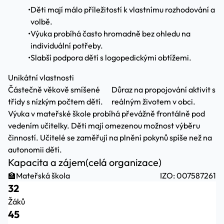
•
Děti mají málo příležitostí k vlastnímu rozhodování a
volbě.
•
Výuka probíhá často hromadně bez ohledu na
individuální potřeby.
•
Slabší podpora dětí s logopedickými obtížemi.
Unikátní vlastnosti
Částečně věkově smíšené
Důraz na propojování aktivit s
třídy s nízkým počtem dětí.
reálným životem v obci.
Výuka v mateřské škole probíhá převážně frontálně pod
vedením učitelky. Děti mají omezenou možnost výběru
činností. Učitelé se zaměřují na plnění pokynů spíše než na
autonomii dětí.
Kapacita a zájem
(celá organizace)
🏫
Mateřská škola
IZO: 007587261
32
Žáků
45