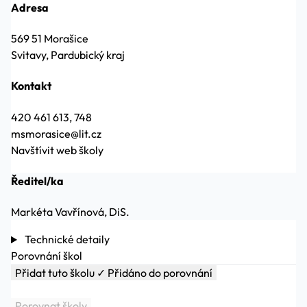
Adresa
569 51 Morašice
Svitavy, Pardubický kraj
Kontakt
420 461 613, 748
msmorasice@lit.cz
Navštívit web školy
Ředitel/ka
Markéta Vavřínová, DiS.
Technické detaily
Porovnání škol
Přidat tuto školu
✓ Přidáno do porovnání
Porovnat školy