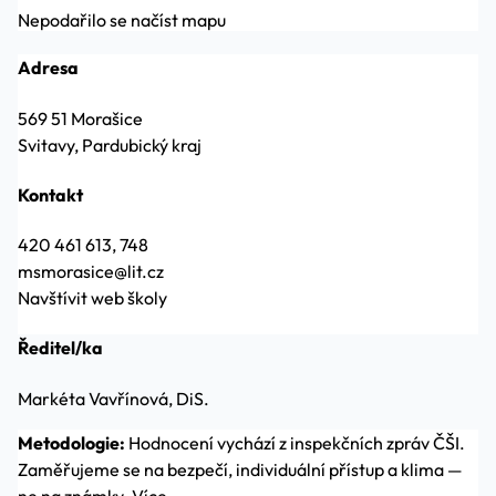
Nepodařilo se načíst mapu
Adresa
569 51 Morašice
Svitavy, Pardubický kraj
Kontakt
420 461 613, 748
msmorasice@lit.cz
Navštívit web školy
Ředitel/ka
Markéta Vavřínová, DiS.
Metodologie:
Hodnocení vychází z inspekčních zpráv ČŠI.
Zaměřujeme se na bezpečí, individuální přístup a klima —
ne na známky.
Více