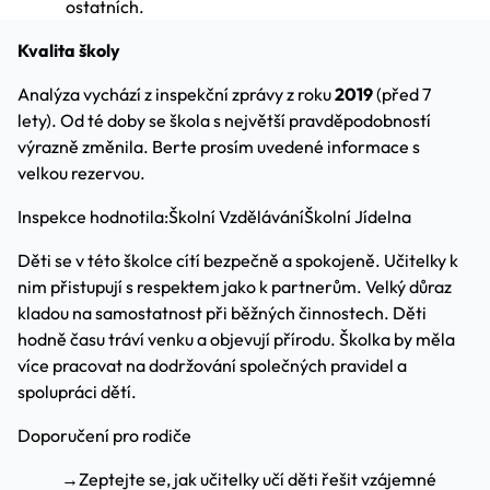
ostatních.
Kvalita školy
Analýza vychází z inspekční zprávy z roku
2019
(před 7
lety). Od té doby se škola s největší pravděpodobností
výrazně změnila. Berte prosím uvedené informace s
velkou rezervou.
Inspekce hodnotila:
Školní Vzdělávání
Školní Jídelna
Děti se v této školce cítí bezpečně a spokojeně. Učitelky k
nim přistupují s respektem jako k partnerům. Velký důraz
kladou na samostatnost při běžných činnostech. Děti
hodně času tráví venku a objevují přírodu. Školka by měla
více pracovat na dodržování společných pravidel a
spolupráci dětí.
Doporučení pro rodiče
→
Zeptejte se, jak učitelky učí děti řešit vzájemné