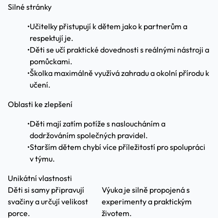
Silné stránky
•
Učitelky přistupují k dětem jako k partnerům a
respektují je.
•
Děti se učí praktické dovednosti s reálnými nástroji a
pomůckami.
•
Školka maximálně využívá zahradu a okolní přírodu k
učení.
Oblasti ke zlepšení
•
Děti mají zatím potíže s nasloucháním a
dodržováním společných pravidel.
•
Starším dětem chybí více příležitostí pro spolupráci
v týmu.
Unikátní vlastnosti
Děti si samy připravují
Výuka je silně propojená s
svačiny a určují velikost
experimenty a praktickým
porce.
životem.