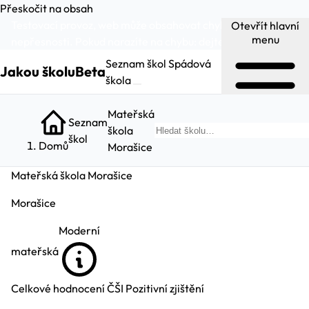
Přeskočit na obsah
Testovací provoz, web může obsahovat chyby a
Otevřít hlavní
menu
nepřesnosti. Pokud narazíte na chybu:
dejte nám vědět
.
Seznam škol
Spádová
Jakou školu
Beta
škola
Mateřská
Seznam
škola
Hled
škol
Domů
Morašice
Mateřská škola Morašice
Morašice
Moderní
mateřská
Celkové hodnocení ČŠI
Pozitivní zjištění