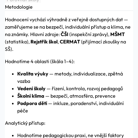
Metodologie
Hodnocení vychází výhradně z veřejně dostupných dat —
zaměřujeme se na bezpečí, individuální přístup a klima, ne
na známky. Hlavní zdroje:
ČŠI
(inspekční zprávy),
MŠMT
(statistika),
Rejstřík škol
,
CERMAT
(přijímací zkoušky na
SŠ).
Hodnotíme 4 oblasti (škála 1–4):
Kvalita výuky
— metody, individualizace, zpětná
vazba
Vedení školy
— řízení, kontrola, rozvoj pedagogů
Školní klima
— bezpečí, atmosféra, prevence
Podpora dětí
— inkluze, poradenství, individuální
péče
Analytický přístup:
Hodnotíme pedagogickou praxi, ne vnější faktory