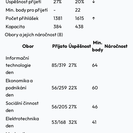
Úspěšnost přijetí
27%
20%
↓
Min. body pro přijetí
-
22
Počet přihlášek
1381
1615
↑
Kapacita
384
438
Obory a jejich náročnost (8)
Min.
Obor
Přijato
Úspěšnost
Náročnost
body
Informační
technologie
85/319
27%
64
den
Ekonomika a
podnikání
56/259
22%
60
den
Sociální činnost
56/205
27%
46
den
Elektrotechnika
53/168
32%
41
den