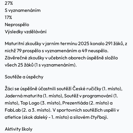
27%
S vyznamenáním
17%
Neprospělo
Výsledky vzdělávání
Maturitní zkoušky v jarním termínu 2025 konalo 291 žáků, z
nichž 79 prospělo s vyznamenáním a 49 neuspělo.
Závěrečné zkoušky v učebních oborech úspěšně složilo
všech 25 žáků (1 s vyznamenáním).
Soutěže a úspěchy
Žáci se úspěšně účastnili soutěží České ručičky (1. místo),
Jaderná maturita (1. místo), Soutěž v programování (1.
místo), Top Logo (3. místo), Prezentiáda (2. místo) a
FabLab (2. a 3. místo). V sportovních soutěžích uspěli v
atletice (skok daleký - 1. místo) a silovém čtyřboji.
Aktivity školy