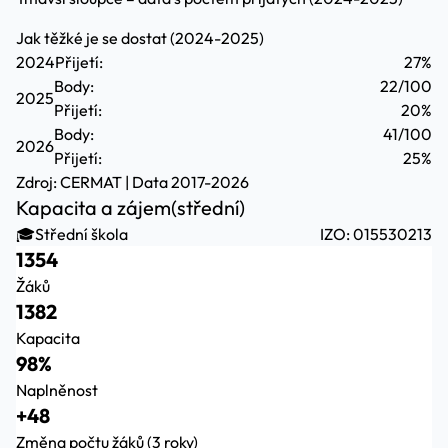
Jak těžké je se dostat (2024-2025)
2024
Přijetí:
27%
Body:
22/100
2025
Přijetí:
20%
Body:
41/100
2026
Přijetí:
25%
Zdroj:
CERMAT
| Data 2017-2026
Kapacita a zájem
(střední)
🎓
Střední škola
IZO: 015530213
1354
Žáků
1382
Kapacita
98%
Naplněnost
+48
Změna počtu žáků (3 roky)