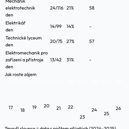
Mechanik
elektrotechnik
24/116
21%
58
den
Elektrikář
14/99
14%
-
den
Technické lyceum
20/75
27%
57
den
Elektromechanik pro
zařízení a přístroje
13/42
31%
-
den
Jak roste zájem
1234
1392
1209
1122
1259
1189
1824
1381
1615
1283
20
22
19
17
21
26
24
18
25
23
Tmavší sloupce = data s počtem přijatých (2024-2025)