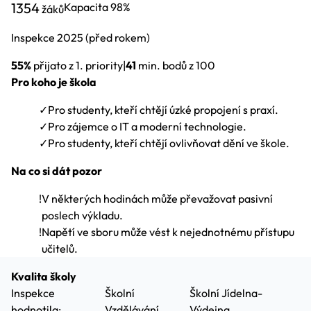
1354
Kapacita
98%
žáků
Inspekce
2025
(před rokem)
55%
přijato z 1. priority
|
41
min. bodů z 100
Pro koho je škola
✓
Pro studenty, kteří chtějí úzké propojení s praxí.
✓
Pro zájemce o IT a moderní technologie.
✓
Pro studenty, kteří chtějí ovlivňovat dění ve škole.
Na co si dát pozor
!
V některých hodinách může převažovat pasivní
poslech výkladu.
!
Napětí ve sboru může vést k nejednotnému přístupu
učitelů.
Kvalita školy
Inspekce
Školní
Školní Jídelna-
hodnotila:
Vzdělávání
Výdejna