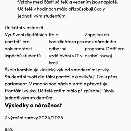
•
Vztahy mezi částí učitelů a vedením jsou napjaté.
•
Učitelé v hodinách málo přizpůsobují úkoly
jednotlivým studentům.
Unikátní vlastnosti
Využívání digitálních
Role
Zapojení do
portfolií pro
koordinátora pro
mezinárodního
dokumentaci
odborné
programu DofE pro
úspěchů studentů.
vzdělávání v IT v
osobní rozvoj.
kraji.
Škola kombinuje klasický výklad s moderními prvky.
Studenti si tvoří digitální portfolia a ovlivňují školu přes
parlament. V mnoha hodinách ale stále převažuje
frontální výuka. Učitelé zatím málo přizpůsobují úkoly
jednotlivým studentům.
Výsledky a náročnost
Z výroční zprávy 2024/2025
83%