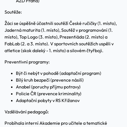
AŽD Praha)
Soutěže:
Žáci se úspěšně účastnili soutěží České ručičky (1. místo),
Jaderná maturita (1. místo), Soutěž v programování (1.
místo), Top Logo (3. místo), Prezentiáda (2. místo) a
FabLab (2. a 3. místo). V sportovních soutěžích uspěli v
atletice (skok daleký - 1. místo) a silovém čtyřboji.
Preventivní programy:
Být či nebýt v pohodě (adaptační program)
Bílý kruh bezpečí (prevence násilí)
Anabel (poruchy příjmu potravy)
Policie ČR (prevence kriminality)
Adaptační pobyty v RS Křižanov
Vzdělávání pedagogů:
Probíhala interní Akademie pro učitele a tematické