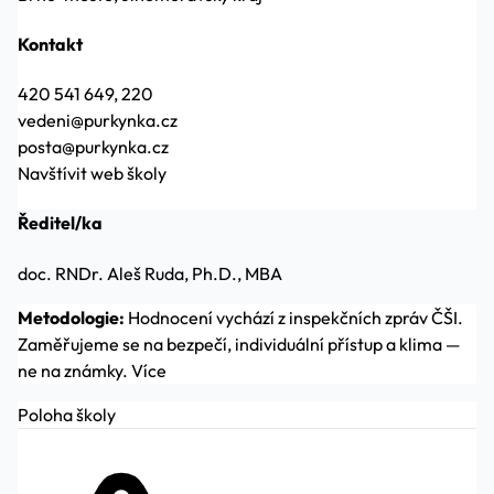
Kontakt
420 541 649, 220
vedeni@purkynka.cz
posta@purkynka.cz
Navštívit web školy
Ředitel/ka
doc. RNDr. Aleš Ruda, Ph.D., MBA
Metodologie:
Hodnocení vychází z inspekčních zpráv ČŠI.
Zaměřujeme se na bezpečí, individuální přístup a klima —
ne na známky.
Více
Poloha školy