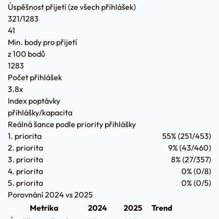
Úspěšnost přijetí
(ze všech přihlášek)
321/1283
41
Min. body pro přijetí
z 100 bodů
1283
Počet přihlášek
3.8x
Index poptávky
přihlášky/kapacita
Reálná šance podle priority přihlášky
1. priorita
55%
(251/453)
2. priorita
9%
(43/460)
3. priorita
8%
(27/357)
4. priorita
0%
(0/8)
5. priorita
0%
(0/5)
Porovnání 2024 vs 2025
Metrika
2024
2025
Trend