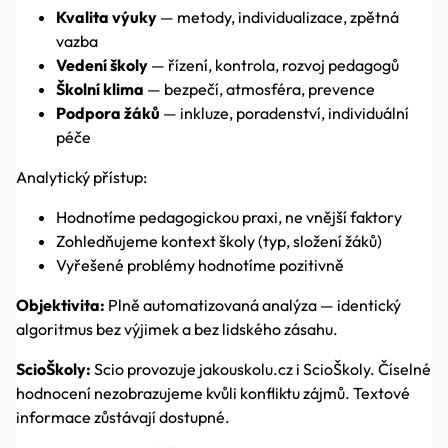
Kvalita výuky
— metody, individualizace, zpětná
vazba
Vedení školy
— řízení, kontrola, rozvoj pedagogů
Školní klima
— bezpečí, atmosféra, prevence
Podpora žáků
— inkluze, poradenství, individuální
péče
Analytický přístup:
Hodnotíme pedagogickou praxi, ne vnější faktory
Zohledňujeme kontext školy (typ, složení žáků)
Vyřešené problémy hodnotíme pozitivně
Objektivita:
Plně automatizovaná analýza — identický
algoritmus bez výjimek a bez lidského zásahu.
ScioŠkoly:
Scio provozuje jakouskolu.cz i ScioŠkoly. Číselné
hodnocení nezobrazujeme kvůli konfliktu zájmů. Textové
informace zůstávají dostupné.