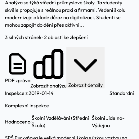
Analýza se týká střední průmyslové školy. Ta studenty
skvěle propojuje s reálnou praxí a firmami. Vedení školu
modernizuje a klade důraz na digitalizaci. Studenti se
mohou zapojit do dění přes aktivní...
3 silných stránek · 2 oblastí ke zlepšení
PDF zpráva
Zobrazit detaily
Zobrazit analýzu
Inspekce z 2019-01-14
Standardní
Komplexní inspekce
Školní Vzdělávání (Střední
Školní Jídelna-
Hodnoceno:
Škola)
Výdejna
SPŠ Purkyňova je velká moderní škola s úzkou vazbou na