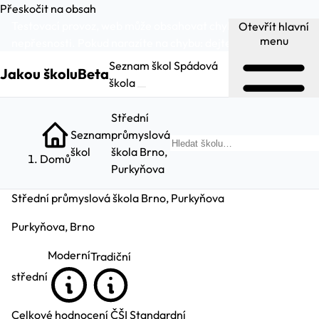
Přeskočit na obsah
Testovací provoz, web může obsahovat chyby a
Otevřít hlavní
menu
nepřesnosti. Pokud narazíte na chybu:
dejte nám vědět
.
Seznam škol
Spádová
Jakou školu
Beta
škola
Střední
Seznam
průmyslová
Hl
škol
škola Brno,
Domů
Purkyňova
Střední průmyslová škola Brno, Purkyňova
Purkyňova, Brno
Moderní
Tradiční
střední
Celkové hodnocení ČŠI
Standardní