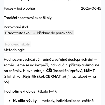
Fočus – boj o pohár
2026-06-15
Tradiční sportovní akce školy.
Porovnání škol
Přidat tuto školu
✓ Přidáno do porovnání
Porovnat školy
Metodologie
Hodnocení vychází výhradně z veřejně dostupných dat —
zaměřujeme se na bezpečí, individuální přístup a klima, ne
na známky. Hlavní zdroje:
ČŠI
(inspekční zprávy),
MŠMT
(statistika),
Rejstřík škol
,
CERMAT
(přijímací zkoušky na
SŠ).
Hodnotíme 4 oblasti (škála 1–4):
Kvalita výuky
— metody, individualizace, zpětná