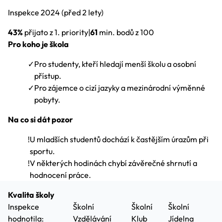
Inspekce
2024
(před 2 lety)
43%
přijato z 1. priority
|
61
min. bodů z 100
Pro koho je škola
✓
Pro studenty, kteří hledají menší školu a osobní
přístup.
✓
Pro zájemce o cizí jazyky a mezinárodní výměnné
pobyty.
Na co si dát pozor
!
U mladších studentů dochází k častějším úrazům při
sportu.
!
V některých hodinách chybí závěrečné shrnutí a
hodnocení práce.
Kvalita školy
Inspekce
Školní
Školní
Školní
hodnotila:
Vzdělávání
Klub
Jídelna