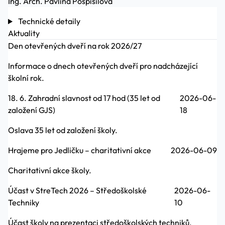
Ing. Arch. Pavlína Pospíšilová
Technické detaily
Aktuality
Den otevřených dveří na rok 2026/27
Informace o dnech otevřených dveří pro nadcházející
školní rok.
18. 6. Zahradní slavnost od 17 hod (35 let od
2026-06-
založení GJS)
18
Oslava 35 let od založení školy.
Hrajeme pro Jedličku – charitativní akce
2026-06-09
Charitativní akce školy.
Účast v StreTech 2026 – Středoškolské
2026-06-
Techniky
10
Účast školy na prezentaci středoškolských techniků.