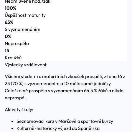
Neomluvené hod./žák
100%
Úspěšnost maturity
65%
S vyznamenáním
0%
Neprospělo
15
Kroužků
Výsledky vzdělávání:
Všichni studenti u maturitních zkoušek prospěli, z toho 16 z
23 (70 %) s vyznamenáním a 10 mělo samé jedničky.
Celoškolně prospělo s vyznamenáním 64,5 % žáků a nikdo
neprospěl.
Aktivity školy:
Seznamovací kurz v Maršově a sportovní kurzy
Kulturně-historický výjezd do Španělska