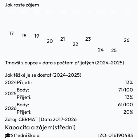
Jak roste zájem
84
98
99
131
119
150
118
183
186
125
17
18
19
21
23
26
20
22
24
25
Tmavší sloupce = data s počtem přijatých (2024-2025)
Jak těžké je se dostat (2024-2025)
2024
Přijetí:
13%
Body:
71/100
2025
Přijetí:
13%
Body:
61/100
2026
Přijetí:
20%
Zdroj:
CERMAT
| Data 2017-2026
Kapacita a zájem
(střední)
🎓
Střední škola
IZO: 016190483