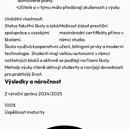
domluvené plány.
•
Učitelé si v týmu málo předávají zkušenosti z výuky.
Unikátní vlastnosti
Status fakultní školy a úzká
Možnost získat prestižní
spolupráce s vysokými
mezinárodní certifikáty přímo v
školami.
rámci studia.
Škola využívá kooperativní učení, bilingvní prvky a moderní
technologie. Studenti mají velkou autonomii v rámci
volitelných bloků a aktivně se podílejí na řízení školy.
Metody výuky cíleně aktivují studenty a rozvíjejí dovednosti
pro praktický život.
Výsledky a náročnost
Z výroční zprávy 2024/2025
100%
Úspěšnost maturity