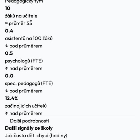
Pedagogický tým
10
žáků na učitele
≈ průměr SŠ
0.4
asistentů na 100 žáků
↓ pod průměrem
0.5
psychologů (FTE)
↑ nad průměrem
0.0
spec. pedagogů (FTE)
↓ pod průměrem
12.4%
začínajících učitelů
↑ nad průměrem
Další podrobnosti
Další signály ze školy
Jak často děti chybí (hodiny)