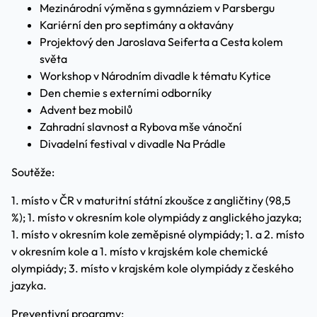
Mezinárodní výměna s gymnáziem v Parsbergu
Kariérní den pro septimány a oktavány
Projektový den Jaroslava Seiferta a Cesta kolem
světa
Workshop v Národním divadle k tématu Kytice
Den chemie s externími odborníky
Advent bez mobilů
Zahradní slavnost a Rybova mše vánoční
Divadelní festival v divadle Na Prádle
Soutěže:
1. místo v ČR v maturitní státní zkoušce z angličtiny (98,5
%); 1. místo v okresním kole olympiády z anglického jazyka;
1. místo v okresním kole zeměpisné olympiády; 1. a 2. místo
v okresním kole a 1. místo v krajském kole chemické
olympiády; 3. místo v krajském kole olympiády z českého
jazyka.
Preventivní programy: