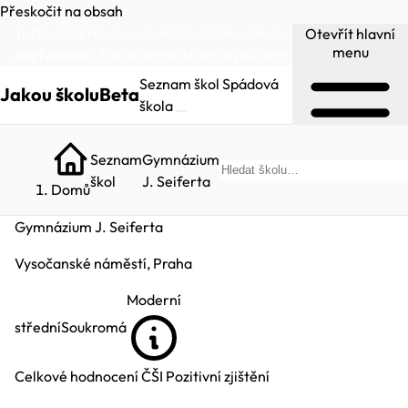
Přeskočit na obsah
Testovací provoz, web může obsahovat chyby a
Otevřít hlavní
menu
nepřesnosti. Pokud narazíte na chybu:
dejte nám vědět
.
Seznam škol
Spádová
Jakou školu
Beta
škola
Seznam
Gymnázium
Hl
škol
J. Seiferta
Domů
Gymnázium J. Seiferta
Vysočanské náměstí, Praha
Moderní
střední
Soukromá
Celkové hodnocení ČŠI
Pozitivní zjištění