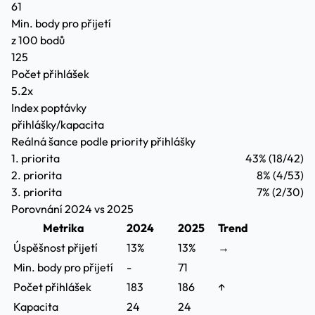
61
Min. body pro přijetí
z 100 bodů
125
Počet přihlášek
5.2x
Index poptávky
přihlášky/kapacita
Reálná šance podle priority přihlášky
1. priorita
43%
(18/42)
2. priorita
8%
(4/53)
3. priorita
7%
(2/30)
Porovnání 2024 vs 2025
Metrika
2024
2025
Trend
Úspěšnost přijetí
13%
13%
→
Min. body pro přijetí
-
71
Počet přihlášek
183
186
↑
Kapacita
24
24