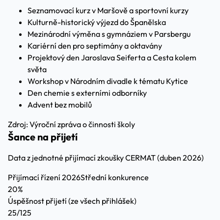
Seznamovací kurz v Maršově a sportovní kurzy
Kulturně-historický výjezd do Španělska
Mezinárodní výměna s gymnáziem v Parsbergu
Kariérní den pro septimány a oktavány
Projektový den Jaroslava Seiferta a Cesta kolem
světa
Workshop v Národním divadle k tématu Kytice
Den chemie s externími odborníky
Advent bez mobilů
Zdroj: Výroční zpráva o činnosti školy
Šance na přijetí
Data z jednotné přijímací zkoušky CERMAT (duben 2026)
Přijímací řízení 2026
Střední konkurence
20%
Úspěšnost přijetí
(ze všech přihlášek)
25/125