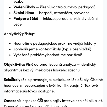
vazba
Vedení školy
— řízení, kontrola, rozvoj pedagogů
Školní klima
— bezpečí, atmosféra, prevence
Podpora žáků
— inkluze, poradenství, individuální
péče
Analytický přístup:
Hodnotíme pedagogickou praxi, ne vnější faktory
Zohledňujeme kontext školy (typ, složení žáků)
Vyřešené problémy hodnotíme pozitivně
Objektivita:
Plně automatizovaná analýza — identický
algoritmus bez výjimek a bez lidského zásahu.
ScioŠkoly:
Scio provozuje jakouskolu.cz i ScioŠkoly. Číselné
hodnocení nezobrazujeme kvůli konfliktu zájmů. Textové
informace zůstávají dostupné.
Omezení:
Inspekce ČŠI probíhají v intervalech několika let.
Doporučujeme školu navštívit osobně.