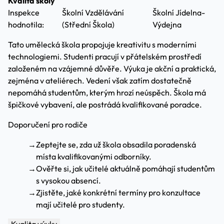
Kvalita školy
Inspekce
Školní Vzdělávání
Školní Jídelna-
hodnotila:
(Střední Škola)
Výdejna
Tato umělecká škola propojuje kreativitu s moderními
technologiemi. Studenti pracují v přátelském prostředí
založeném na vzájemné důvěře. Výuka je akční a praktická,
zejména v ateliérech. Vedení však zatím dostatečně
nepomáhá studentům, kterým hrozí neúspěch. Škola má
špičkové vybavení, ale postrádá kvalifikované poradce.
Doporučení pro rodiče
→
Zeptejte se, zda už škola obsadila poradenská
místa kvalifikovanými odborníky.
→
Ověřte si, jak učitelé aktuálně pomáhají studentům
s vysokou absencí.
→
Zjistěte, jaké konkrétní termíny pro konzultace
mají učitelé pro studenty.