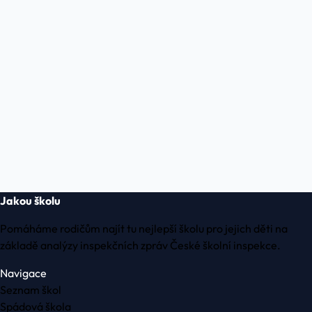
Jakou školu
Pomáháme rodičům najít tu nejlepší školu pro jejich děti na
základě analýzy inspekčních zpráv České školní inspekce.
Navigace
Seznam škol
Spádová škola