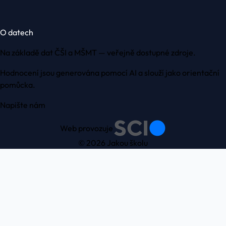
O datech
Na základě dat ČŠI a MŠMT — veřejně dostupné zdroje.
Hodnocení jsou generována pomocí AI a slouží jako orientační
pomůcka.
Napište nám
Web provozuje
© 2026 Jakou školu