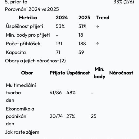
5. priorita
33%
(2/6)
Porovnání 2024 vs 2025
Metrika
2024
2025
Trend
Úspěšnost přijetí
53%
31%
↓
Min. body pro přijetí
-
18
Počet přihlášek
131
188
↑
Kapacita
71
59
Obory a jejich náročnost (2)
Min.
Obor
Přijato
Úspěšnost
Náročnost
body
Multimediální
tvorba
41/86
48%
-
den
Ekonomika a
podnikání
20/74
27%
25
den
Jak roste zájem