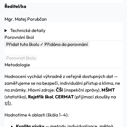
Ředitel/ka
Mgr. Matej Porubčan
Technické detaily
Porovnání škol
Přidat tuto školu
✓ Přidáno do porovnání
Porovnat školy
Metodologie
Hodnocení vychází výhradně z veřejně dostupných dat —
zaměřujeme se na bezpečí, individuální přístup a klima, ne
na známky. Hlavní zdroje:
ČŠI
(inspekční zprávy),
MŠMT
(statistika),
Rejstřík škol
,
CERMAT
(přijímací zkoušky na
SŠ).
Hodnotíme 4 oblasti (škála 1–4):
Kvalita výuky
— metody, individualizace, zpětná