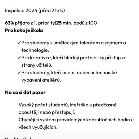
Inspekce
2024
(před 2 lety)
63%
přijato z 1. priority
|
25
min. bodů z 100
Pro koho je škola
✓
Pro studenty s uměleckým talentem a zájmem o
technologie.
✓
Pro kreativce, kteří hledají partnerský přístup ze
strany učitelů.
✓
Pro studenty, kteří ocení moderní technické
vybavení ateliérů.
Na co si dát pozor
!
Vysoký počet studentů, kteří školu předčasně
opouštějí nebo přestupují.
!
Chybějící systém pravidelných konzultačních hodin u
všech vyučujících.