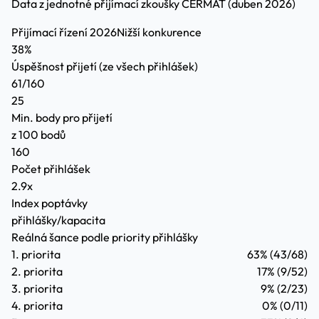
Data z jednotné přijímací zkoušky CERMAT (duben 2026)
Přijímací řízení 2026
Nižší konkurence
38%
Úspěšnost přijetí
(ze všech přihlášek)
61/160
25
Min. body pro přijetí
z 100 bodů
160
Počet přihlášek
2.9x
Index poptávky
přihlášky/kapacita
Reálná šance podle priority přihlášky
1. priorita
63%
(43/68)
2. priorita
17%
(9/52)
3. priorita
9%
(2/23)
4. priorita
0%
(0/11)