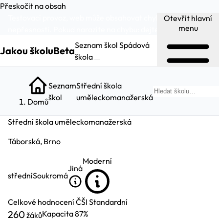
Přeskočit na obsah
Testovací provoz, web může obsahovat chyby a
Otevřít hlavní
menu
nepřesnosti. Pokud narazíte na chybu:
dejte nám vědět
.
Seznam škol
Spádová
Jakou školu
Beta
škola
Seznam
Střední škola
škol
uměleckomanažerská
Domů
Střední škola uměleckomanažerská
Táborská, Brno
Moderní
Jiná
střední
Soukromá
Celkové hodnocení ČŠI
Standardní
260
Kapacita
87%
žáků