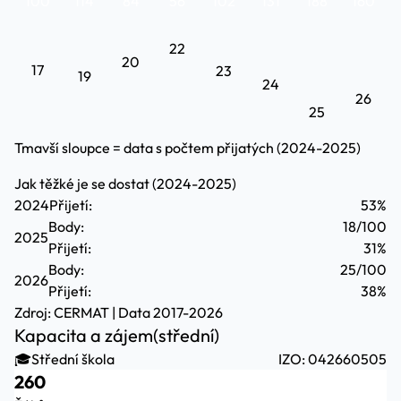
100
114
84
56
102
131
188
160
22
20
17
23
19
24
26
25
Tmavší sloupce = data s počtem přijatých (2024-2025)
Jak těžké je se dostat (2024-2025)
2024
Přijetí:
53%
Body:
18/100
2025
Přijetí:
31%
Body:
25/100
2026
Přijetí:
38%
Zdroj:
CERMAT
| Data 2017-2026
Kapacita a zájem
(střední)
🎓
Střední škola
IZO: 042660505
260