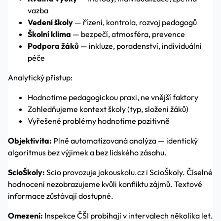
vazba
Vedení školy
— řízení, kontrola, rozvoj pedagogů
Školní klima
— bezpečí, atmosféra, prevence
Podpora žáků
— inkluze, poradenství, individuální
péče
Analytický přístup:
Hodnotíme pedagogickou praxi, ne vnější faktory
Zohledňujeme kontext školy (typ, složení žáků)
Vyřešené problémy hodnotíme pozitivně
Objektivita:
Plně automatizovaná analýza — identický
algoritmus bez výjimek a bez lidského zásahu.
ScioŠkoly:
Scio provozuje jakouskolu.cz i ScioŠkoly. Číselné
hodnocení nezobrazujeme kvůli konfliktu zájmů. Textové
informace zůstávají dostupné.
Omezení:
Inspekce ČŠI probíhají v intervalech několika let.