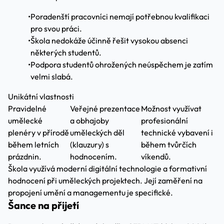
•
Poradenští pracovníci nemají potřebnou kvalifikaci
pro svou práci.
•
Škola nedokáže účinně řešit vysokou absenci
některých studentů.
•
Podpora studentů ohrožených neúspěchem je zatím
velmi slabá.
Unikátní vlastnosti
Pravidelné
Veřejné prezentace
Možnost využívat
umělecké
a obhajoby
profesionální
plenéry v přírodě
uměleckých děl
technické vybavení i
během letních
(klauzury) s
během tvůrčích
prázdnin.
hodnocením.
víkendů.
Škola využívá moderní digitální technologie a formativní
hodnocení při uměleckých projektech. Její zaměření na
propojení umění a managementu je specifické.
Šance na přijetí