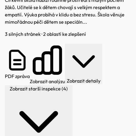
Církevní škola nabízí rodinné prostředí s malým počtem
žáků. Učitelé se k dětem chovají s velkým respektem a
empatií. Výuka probíhá v klidu a bez stresu. Škola věnuje
mimořádnou péči dětem se speciáln...
3 silných stránek · 2 oblastí ke zlepšení
PDF zpráva
Zobrazit detaily
Zobrazit analýzu
Zobrazit starší inspekce (4)