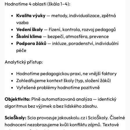
Hodnotíme 4 oblasti (škála 1–4):
Kvalita výuky
— metody, individualizace, zpětná
vazba
Vedení školy
— řízení, kontrola, rozvoj pedagogů
Školní klima
— bezpečí, atmosféra, prevence
Podpora žáků
— inkluze, poradenství, individuální
péče
Analytický přístup:
Hodnotíme pedagogickou praxi, ne vnější faktory
Zohledňujeme kontext školy (typ, složení žáků)
Vyřešené problémy hodnotíme pozitivně
Objektivita:
Plně automatizovaná analýza — identický
algoritmus bez výjimek a bez lidského zásahu.
ScioŠkoly:
Scio provozuje jakouskolu.cz i ScioŠkoly. Číselné
hodnocení nezobrazujeme kvůli konfliktu zájmů. Textové