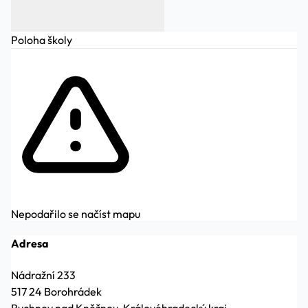
Poloha školy
Nepodařilo se načíst mapu
Adresa
Nádražní 233
517 24 Borohrádek
Rychnov nad Kněžnou, Královéhradecký kraj