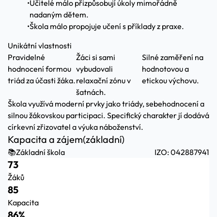
•
Učitelé málo přizpůsobují úkoly mimořádně
nadaným dětem.
•
Škola málo propojuje učení s příklady z praxe.
Unikátní vlastnosti
Pravidelné
Žáci si sami
Silné zaměření na
hodnocení formou
vybudovali
hodnotovou a
triád za účasti žáka.
relaxační zónu v
etickou výchovu.
šatnách.
Škola využívá moderní prvky jako triády, sebehodnocení a
silnou žákovskou participaci. Specifický charakter jí dodává
církevní zřizovatel a výuka náboženství.
Kapacita a zájem
(základní)
📚
Základní škola
IZO: 042887941
73
Žáků
85
Kapacita
86%