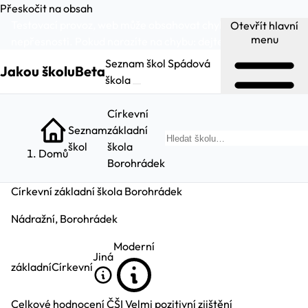
Přeskočit na obsah
Testovací provoz, web může obsahovat chyby a
Otevřít hlavní
menu
nepřesnosti. Pokud narazíte na chybu:
dejte nám vědět
.
Seznam škol
Spádová
Jakou školu
Beta
škola
Církevní
Seznam
základní
Hl
škol
škola
Domů
Borohrádek
Církevní základní škola Borohrádek
Nádražní, Borohrádek
Moderní
Jiná
základní
Církevní
Celkové hodnocení ČŠI
Velmi pozitivní zjištění