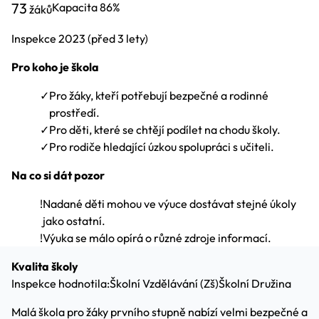
73
Kapacita
86%
žáků
Inspekce
2023
(před 3 lety)
Pro koho je škola
✓
Pro žáky, kteří potřebují bezpečné a rodinné
prostředí.
✓
Pro děti, které se chtějí podílet na chodu školy.
✓
Pro rodiče hledající úzkou spolupráci s učiteli.
Na co si dát pozor
!
Nadané děti mohou ve výuce dostávat stejné úkoly
jako ostatní.
!
Výuka se málo opírá o různé zdroje informací.
Kvalita školy
Inspekce hodnotila:
Školní Vzdělávání (Zš)
Školní Družina
Malá škola pro žáky prvního stupně nabízí velmi bezpečné a