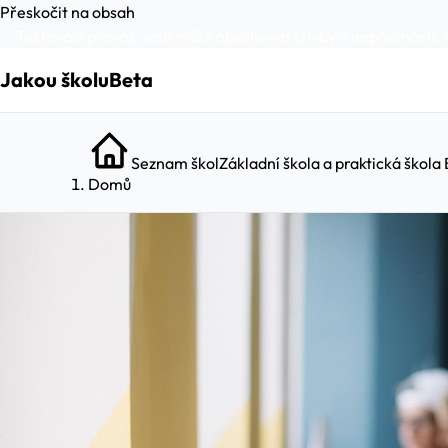
Přeskočit na obsah
Testovací provoz, web může obsahovat chyby a nepřesnosti. 
Jakou školu
Beta
Seznam škol
Základní škola a praktická škola
Domů