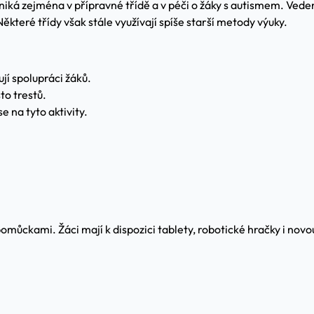
iká zejména v přípravné třídě a v péči o žáky s autismem. Veden
 Některé třídy však stále využívají spíše starší metody výuky.
jí spolupráci žáků.
to trestů.
e na tyto aktivity.
omůckami. Žáci mají k dispozici tablety, robotické hračky i n