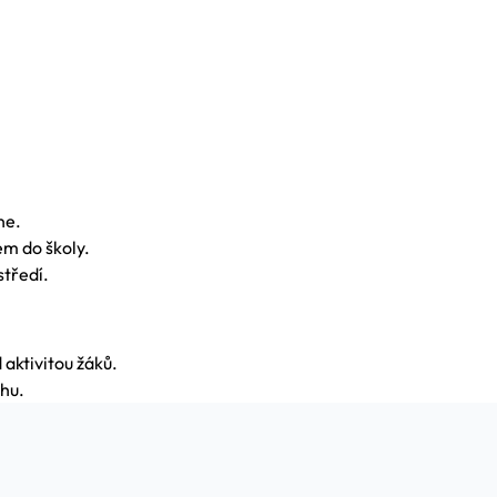
ne.
em do školy.
středí.
aktivitou žáků.
ahu.