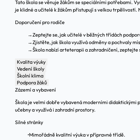
Tato škola se věnuje žákům se speciálními potřebami. Vyn
je klidné a učitelé k žákům přistupují s velkou trpělivostí.
Doporučení pro rodiče
→
Zeptejte se, jak učitelé v běžných třídách podporu
→
Zjistěte, jak škola využívá odměny a pochvaly mís
→
Škola nabízí arteterapii a zahradničení, zeptejte s
Kvalita výuky
Vedení školy
Školní klima
Podpora žáků
Zázemí a vybavení
Škola je velmi dobře vybavená moderními didaktickými p
učebny a využívá i zahradní prostory.
Silné stránky
•
Mimořádně kvalitní výuka v přípravné třídě.