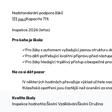
Nadstandardní podpora žáků
111
Kapacita
71%
žáků
Inspekce
2026
(letos)
Pro koho je škola
✓
Pro žáky s autismem vyžadující jasnou strukturu d
✓
Pro děti potřebující kvalitní přípravu před nástup
✓
Pro žáky hledající trpělivý přístup a bezpečné pro
Na co si dát pozor
!
V některých hodinách převažuje výklad učitele nad 
!
Kázeňská opatření jsou častější než ocenění za sn
Kvalita školy
Inspekce hodnotila:
Školní Vzdělávání
Školní Družina