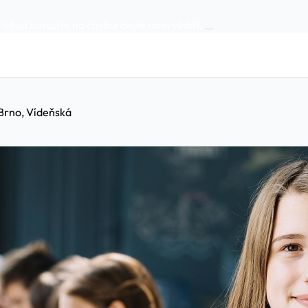
Pokud narazíte na chybu:
dejte nám vědět
.
 Brno, Vídeňská