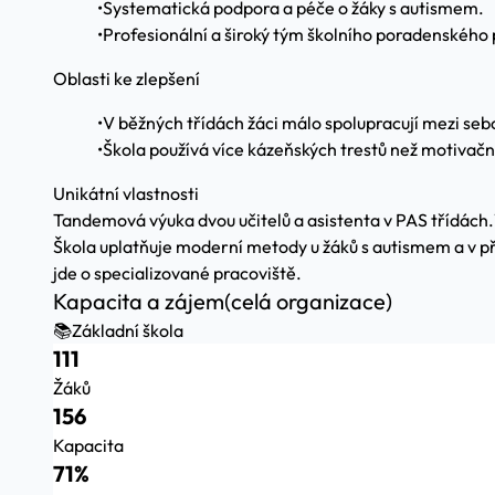
•
Systematická podpora a péče o žáky s autismem.
•
Profesionální a široký tým školního poradenského 
Oblasti ke zlepšení
•
V běžných třídách žáci málo spolupracují mezi seb
•
Škola používá více kázeňských trestů než motivačn
Unikátní vlastnosti
Tandemová výuka dvou učitelů a asistenta v PAS třídách.
Škola uplatňuje moderní metody u žáků s autismem a v pří
jde o specializované pracoviště.
Kapacita a zájem
(celá organizace)
📚
Základní škola
111
Žáků
156
Kapacita
71%