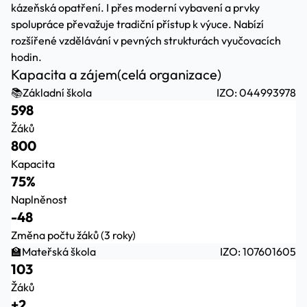
kázeňská opatření. I přes moderní vybavení a prvky
spolupráce převažuje tradiční přístup k výuce. Nabízí
rozšířené vzdělávání v pevných strukturách vyučovacích
hodin.
Kapacita a zájem
(celá organizace)
📚
Základní škola
IZO: 044993978
598
Žáků
800
Kapacita
75%
Naplněnost
-48
Změna počtu žáků (3 roky)
🏫
Mateřská škola
IZO: 107601605
103
Žáků
+2