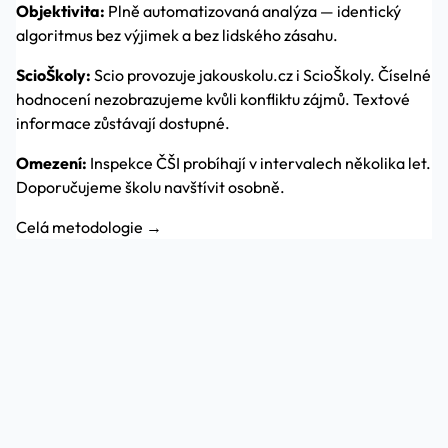
Objektivita:
Plně automatizovaná analýza — identický
algoritmus bez výjimek a bez lidského zásahu.
ScioŠkoly:
Scio provozuje jakouskolu.cz i ScioŠkoly. Číselné
hodnocení nezobrazujeme kvůli konfliktu zájmů. Textové
informace zůstávají dostupné.
Omezení:
Inspekce ČŠI probíhají v intervalech několika let.
Doporučujeme školu navštívit osobně.
Celá metodologie →