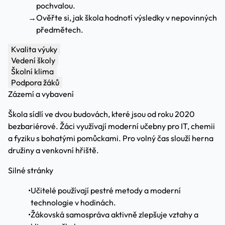
pochvalou.
→
Ověřte si, jak škola hodnotí výsledky v nepovinných
předmětech.
Kvalita výuky
Vedení školy
Školní klima
Podpora žáků
Zázemí a vybavení
Škola sídlí ve dvou budovách, které jsou od roku 2020
bezbariérové. Žáci využívají moderní učebny pro IT, chemii
a fyziku s bohatými pomůckami. Pro volný čas slouží herna
družiny a venkovní hřiště.
Silné stránky
•
Učitelé používají pestré metody a moderní
technologie v hodinách.
•
Žákovská samospráva aktivně zlepšuje vztahy a