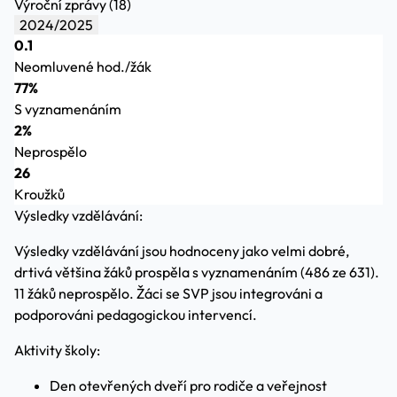
Výroční zprávy (18)
2024/2025
0.1
Neomluvené hod./žák
77%
S vyznamenáním
2%
Neprospělo
26
Kroužků
Výsledky vzdělávání:
Výsledky vzdělávání jsou hodnoceny jako velmi dobré,
drtivá většina žáků prospěla s vyznamenáním (486 ze 631).
11 žáků neprospělo. Žáci se SVP jsou integrováni a
podporováni pedagogickou intervencí.
Aktivity školy:
Den otevřených dveří pro rodiče a veřejnost