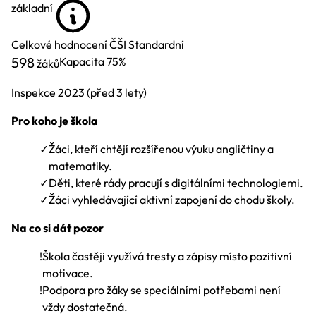
základní
Celkové hodnocení ČŠI
Standardní
598
Kapacita
75%
žáků
Inspekce
2023
(před 3 lety)
Pro koho je škola
✓
Žáci, kteří chtějí rozšířenou výuku angličtiny a
matematiky.
✓
Děti, které rády pracují s digitálními technologiemi.
✓
Žáci vyhledávající aktivní zapojení do chodu školy.
Na co si dát pozor
!
Škola častěji využívá tresty a zápisy místo pozitivní
motivace.
!
Podpora pro žáky se speciálními potřebami není
vždy dostatečná.