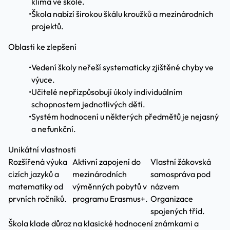
klima ve škole.
•
Škola nabízí širokou škálu kroužků a mezinárodních
projektů.
Oblasti ke zlepšení
•
Vedení školy neřeší systematicky zjištěné chyby ve
výuce.
•
Učitelé nepřizpůsobují úkoly individuálním
schopnostem jednotlivých dětí.
•
Systém hodnocení u některých předmětů je nejasný
a nefunkční.
Unikátní vlastnosti
Rozšířená výuka
Aktivní zapojení do
Vlastní žákovská
cizích jazyků a
mezinárodních
samospráva pod
matematiky od
výměnných pobytů v
názvem
prvních ročníků.
programu Erasmus+.
Organizace
spojených tříd.
Škola klade důraz na klasické hodnocení známkami a