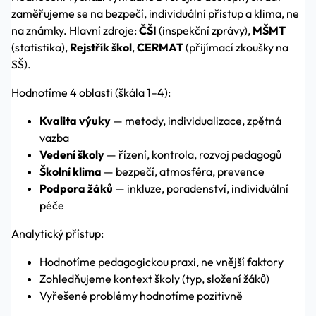
zaměřujeme se na bezpečí, individuální přístup a klima, ne
na známky. Hlavní zdroje:
ČŠI
(inspekční zprávy),
MŠMT
(statistika),
Rejstřík škol
,
CERMAT
(přijímací zkoušky na
SŠ).
Hodnotíme 4 oblasti (škála 1–4):
Kvalita výuky
— metody, individualizace, zpětná
vazba
Vedení školy
— řízení, kontrola, rozvoj pedagogů
Školní klima
— bezpečí, atmosféra, prevence
Podpora žáků
— inkluze, poradenství, individuální
péče
Analytický přístup:
Hodnotíme pedagogickou praxi, ne vnější faktory
Zohledňujeme kontext školy (typ, složení žáků)
Vyřešené problémy hodnotíme pozitivně