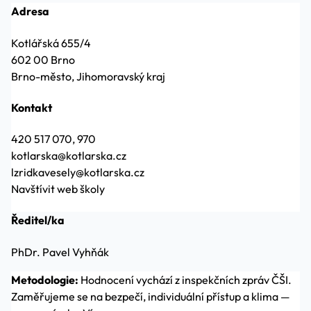
Adresa
Kotlářská 655/4
602 00 Brno
Brno-město, Jihomoravský kraj
Kontakt
420 517 070, 970
kotlarska@kotlarska.cz
lzridkavesely@kotlarska.cz
Navštívit web školy
Ředitel/ka
PhDr. Pavel Vyhňák
Metodologie:
Hodnocení vychází z inspekčních zpráv ČŠI.
Zaměřujeme se na bezpečí, individuální přístup a klima —