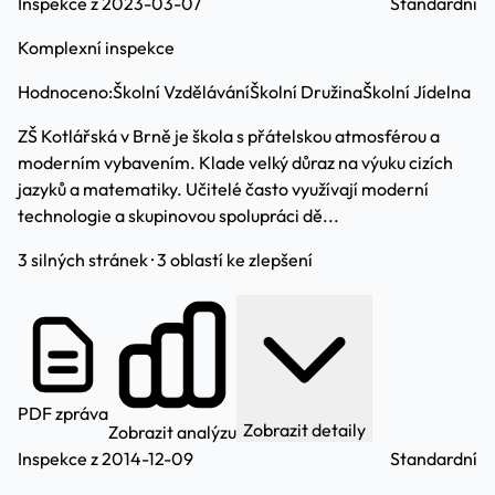
Inspekce z 2023-03-07
Standardní
Komplexní inspekce
Hodnoceno:
Školní Vzdělávání
Školní Družina
Školní Jídelna
ZŠ Kotlářská v Brně je škola s přátelskou atmosférou a
moderním vybavením. Klade velký důraz na výuku cizích
jazyků a matematiky. Učitelé často využívají moderní
technologie a skupinovou spolupráci dě...
3 silných stránek · 3 oblastí ke zlepšení
PDF zpráva
Zobrazit detaily
Zobrazit analýzu
Inspekce z 2014-12-09
Standardní