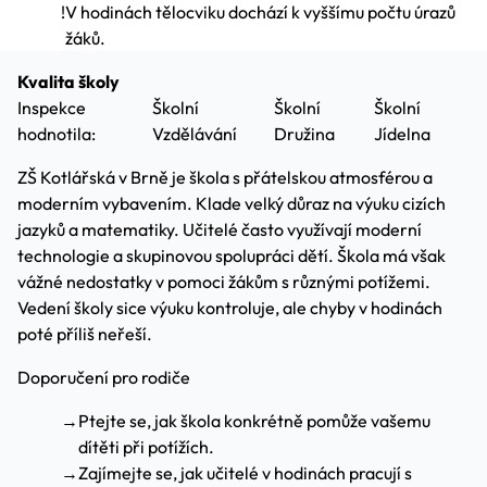
!
V hodinách tělocviku dochází k vyššímu počtu úrazů
žáků.
Kvalita školy
Inspekce
Školní
Školní
Školní
hodnotila:
Vzdělávání
Družina
Jídelna
ZŠ Kotlářská v Brně je škola s přátelskou atmosférou a
moderním vybavením. Klade velký důraz na výuku cizích
jazyků a matematiky. Učitelé často využívají moderní
technologie a skupinovou spolupráci dětí. Škola má však
vážné nedostatky v pomoci žákům s různými potížemi.
Vedení školy sice výuku kontroluje, ale chyby v hodinách
poté příliš neřeší.
Doporučení pro rodiče
→
Ptejte se, jak škola konkrétně pomůže vašemu
dítěti při potížích.
→
Zajímejte se, jak učitelé v hodinách pracují s