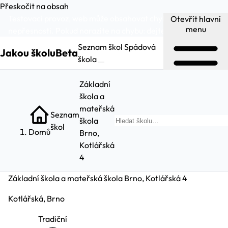
Přeskočit na obsah
Testovací provoz, web může obsahovat chyby a
Otevřít hlavní
menu
nepřesnosti. Pokud narazíte na chybu:
dejte nám vědět
.
Seznam škol
Spádová
Jakou školu
Beta
škola
Základní
škola a
mateřská
Seznam
škola
Hled
škol
Domů
Brno,
Kotlářská
4
Základní škola a mateřská škola Brno, Kotlářská 4
Kotlářská, Brno
Tradiční