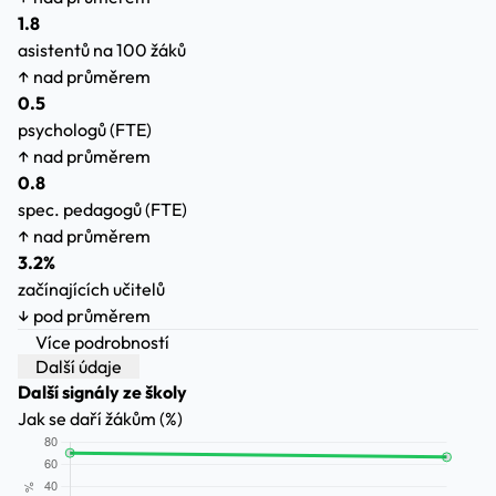
1.8
asistentů na 100 žáků
↑ nad průměrem
0.5
psychologů (FTE)
↑ nad průměrem
0.8
spec. pedagogů (FTE)
↑ nad průměrem
3.2%
začínajících učitelů
↓ pod průměrem
Více podrobností
Další údaje
Další signály ze školy
Jak se daří žákům (%)