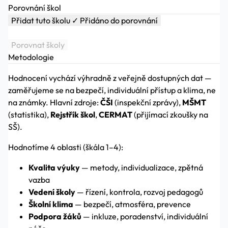
Porovnání škol
Přidat tuto školu
✓ Přidáno do porovnání
Porovnat školy
Metodologie
Hodnocení vychází výhradně z veřejně dostupných dat —
zaměřujeme se na bezpečí, individuální přístup a klima, ne
na známky. Hlavní zdroje:
ČŠI
(inspekční zprávy),
MŠMT
(statistika),
Rejstřík škol
,
CERMAT
(přijímací zkoušky na
SŠ).
Hodnotíme 4 oblasti (škála 1–4):
Kvalita výuky
— metody, individualizace, zpětná
vazba
Vedení školy
— řízení, kontrola, rozvoj pedagogů
Školní klima
— bezpečí, atmosféra, prevence
Podpora žáků
— inkluze, poradenství, individuální