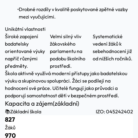
•
Drobné rozdíly v kvalitě poskytované zpětné vazby
mezi vyučujícími.
Unikátní vlastnosti
Široké zapojení
Velmi silný vliv
Systematické
badatelsky
žákovského
vedení žáků k
orientované výuky
parlamentu na
sebehodnocení již
napříč různými
podobu školního
od nižších ročníků.
předměty.
prostředí.
Škola aktivně využívá moderní přístupy jako badatelskou
výuku a skupinovou spolupráci. Žáci se podílejí na
hodnocení své práce. Učitelé fungují jako průvodci a
podporují samostatnost dětí v bezpečném prostředí.
Kapacita a zájem
(základní)
📚
Základní škola
IZO: 045242402
827
Žáků
970