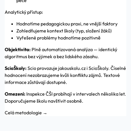
péče
Analytický přístup:
Hodnotíme pedagogickou praxi, ne vnější faktory
Zohledňujeme kontext školy (typ, složení žáků)
Vyřešené problémy hodnotíme pozitivně
Objektivita:
Plně automatizovaná analýza — identický
algoritmus bez výjimek a bez lidského zásahu.
ScioŠkoly:
Scio provozuje jakouskolu.cz i ScioŠkoly. Číselné
hodnocení nezobrazujeme kvůli konfliktu zájmů. Textové
informace zůstávají dostupné.
Omezení:
Inspekce ČŠI probíhají v intervalech několika let.
Doporučujeme školu navštívit osobně.
Celá metodologie →