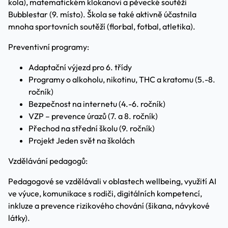
kola), matematickém klokanovi a pěvecké soutěži
Bubblestar (9. místo). Škola se také aktivně účastnila
mnoha sportovních soutěží (florbal, fotbal, atletika).
Preventivní programy:
Adaptační výjezd pro 6. třídy
Programy o alkoholu, nikotinu, THC a kratomu (5.-8.
ročník)
Bezpečnost na internetu (4.-6. ročník)
VZP – prevence úrazů (7. a 8. ročník)
Přechod na střední školu (9. ročník)
Projekt Jeden svět na školách
Vzdělávání pedagogů:
Pedagogové se vzdělávali v oblastech wellbeing, využití AI
ve výuce, komunikace s rodiči, digitálních kompetencí,
inkluze a prevence rizikového chování (šikana, návykové
látky).