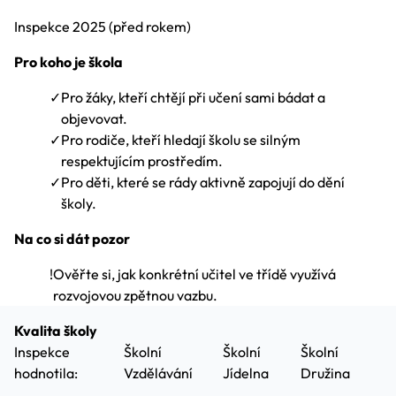
Inspekce
2025
(před rokem)
Pro koho je škola
✓
Pro žáky, kteří chtějí při učení sami bádat a
objevovat.
✓
Pro rodiče, kteří hledají školu se silným
respektujícím prostředím.
✓
Pro děti, které se rády aktivně zapojují do dění
školy.
Na co si dát pozor
!
Ověřte si, jak konkrétní učitel ve třídě využívá
rozvojovou zpětnou vazbu.
Kvalita školy
Inspekce
Školní
Školní
Školní
hodnotila:
Vzdělávání
Jídelna
Družina