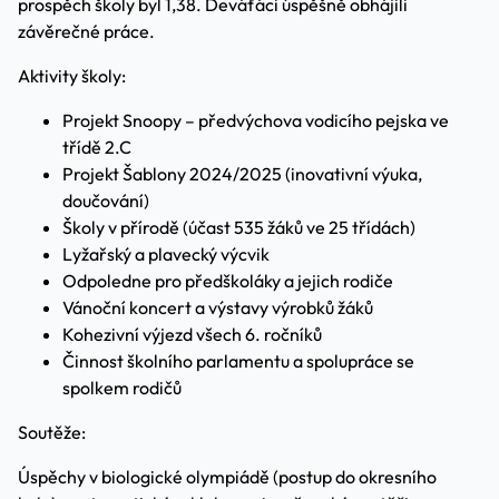
prospěch školy byl 1,38. Deváťáci úspěšně obhájili
závěrečné práce.
Aktivity školy:
Projekt Snoopy – předvýchova vodicího pejska ve
třídě 2.C
Projekt Šablony 2024/2025 (inovativní výuka,
doučování)
Školy v přírodě (účast 535 žáků ve 25 třídách)
Lyžařský a plavecký výcvik
Odpoledne pro předškoláky a jejich rodiče
Vánoční koncert a výstavy výrobků žáků
Kohezivní výjezd všech 6. ročníků
Činnost školního parlamentu a spolupráce se
spolkem rodičů
Soutěže:
Úspěchy v biologické olympiádě (postup do okresního