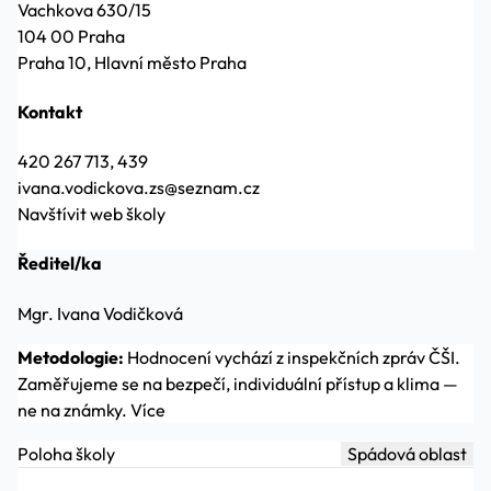
Vachkova 630/15
104 00 Praha
Praha 10, Hlavní město Praha
Kontakt
420 267 713, 439
ivana.vodickova.zs@seznam.cz
Navštívit web školy
Ředitel/ka
Mgr. Ivana Vodičková
Metodologie:
Hodnocení vychází z inspekčních zpráv ČŠI.
Zaměřujeme se na bezpečí, individuální přístup a klima —
ne na známky.
Více
Poloha školy
Spádová oblast