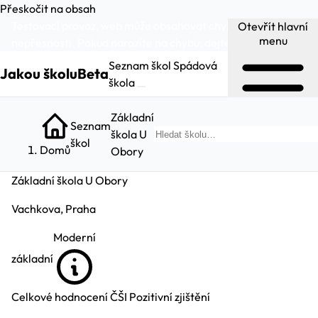
Přeskočit na obsah
Testovací provoz, web může obsahovat chyby a
Otevřít hlavní
menu
nepřesnosti. Pokud narazíte na chybu:
dejte nám vědět
.
Seznam škol
Spádová
Jakou školu
Beta
škola
Základní
Seznam
škola U
Hleda
škol
Domů
Obory
Základní škola U Obory
Vachkova, Praha
Moderní
základní
Celkové hodnocení ČŠI
Pozitivní zjištění