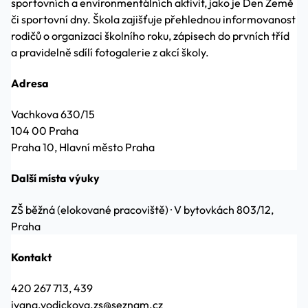
sportovních a environmentálních aktivit, jako je Den Země
či sportovní dny. Škola zajišťuje přehlednou informovanost
rodičů o organizaci školního roku, zápisech do prvních tříd
a pravidelně sdílí fotogalerie z akcí školy.
Adresa
Vachkova 630/15
104 00 Praha
Praha 10, Hlavní město Praha
Další místa výuky
ZŠ běžná (elokované pracoviště)
·
V bytovkách 803/12,
Praha
Kontakt
420 267 713, 439
ivana.vodickova.zs@seznam.cz