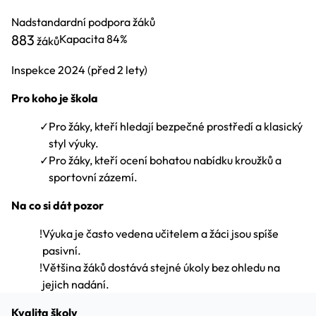
Nadstandardní podpora žáků
883
Kapacita
84%
žáků
Inspekce
2024
(před 2 lety)
Pro koho je škola
✓
Pro žáky, kteří hledají bezpečné prostředí a klasický
styl výuky.
✓
Pro žáky, kteří ocení bohatou nabídku kroužků a
sportovní zázemí.
Na co si dát pozor
!
Výuka je často vedena učitelem a žáci jsou spíše
pasivní.
!
Většina žáků dostává stejné úkoly bez ohledu na
jejich nadání.
Kvalita školy