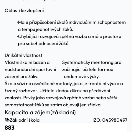
Oblasti ke zlepšení
•
Malé přizpůsobení úkolů individuálním schopnostem
a tempu jednotlivých žáků.
•
Chybějící rozvojová zpětná vazba a málo prostoru
pro sebehodnocení žáků.
Unikátní vlastnosti
Vlastní školní bazén a
Systematický mentoring pro
nadstandardní sportovní
začínající učitele formou
zázemí pro žáky.
tandemové výuky.
Škola sází na osvědčené metody, jako je frontální výuka a
řízený rozhovor. Učitelé kladou důraz na předávání
znalostí. Prvky jako rozvojová zpětná vazba nebo větší
samostatnost žáků se zatím objevují jen zřídka.
Kapacita a zájem
(základní)
📚
Základní škola
IZO: 045980497
883