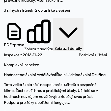
převážně klasicky. Všem žákům ...
3 silných stránek · 2 oblastí ke zlepšení
PDF zpráva
Zobrazit detaily
Zobrazit analýzu
Inspekce z 2016-11-22
Pozitivní zjištění
Komplexní inspekce
Hodnoceno:
Školní Vzdělávání
Školní Jídelna
Školní Družina
Tato velká škola sází na spolupráci učitelů a bezpečné
klima. Žáci se učí hrou a praktickými úkoly. Učitelé se v
hodinách navzájem navštěvují a zlepšují svou práci.
Podpora pro žáky s potížemi funguje...