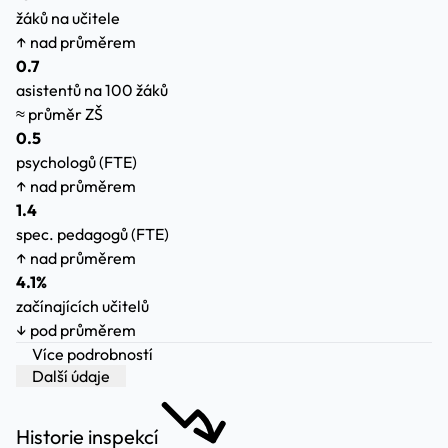
žáků na učitele
↑ nad průměrem
0.7
asistentů na 100 žáků
≈ průměr ZŠ
0.5
psychologů (FTE)
↑ nad průměrem
1.4
spec. pedagogů (FTE)
↑ nad průměrem
4.1%
začínajících učitelů
↓ pod průměrem
Více podrobností
Další údaje
Historie inspekcí