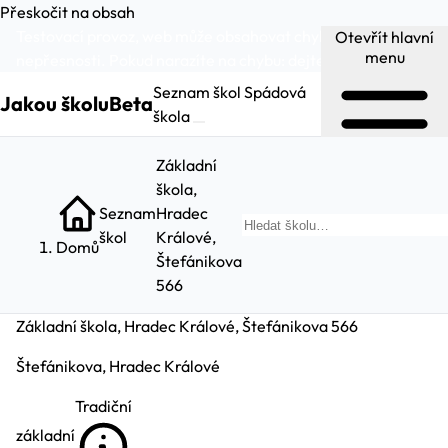
Přeskočit na obsah
Testovací provoz, web může obsahovat chyby a
Otevřít hlavní
menu
nepřesnosti. Pokud narazíte na chybu:
dejte nám vědět
.
Seznam škol
Spádová
Jakou školu
Beta
škola
Základní
škola,
Seznam
Hradec
Hl
škol
Králové,
Domů
Štefánikova
566
Základní škola, Hradec Králové, Štefánikova 566
Štefánikova, Hradec Králové
Tradiční
základní