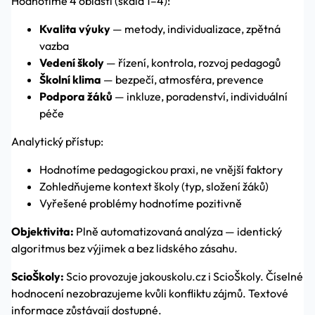
Hodnotíme 4 oblasti (škála 1–4):
Kvalita výuky
— metody, individualizace, zpětná
vazba
Vedení školy
— řízení, kontrola, rozvoj pedagogů
Školní klima
— bezpečí, atmosféra, prevence
Podpora žáků
— inkluze, poradenství, individuální
péče
Analytický přístup:
Hodnotíme pedagogickou praxi, ne vnější faktory
Zohledňujeme kontext školy (typ, složení žáků)
Vyřešené problémy hodnotíme pozitivně
Objektivita:
Plně automatizovaná analýza — identický
algoritmus bez výjimek a bez lidského zásahu.
ScioŠkoly:
Scio provozuje jakouskolu.cz i ScioŠkoly. Číselné
hodnocení nezobrazujeme kvůli konfliktu zájmů. Textové
informace zůstávají dostupné.