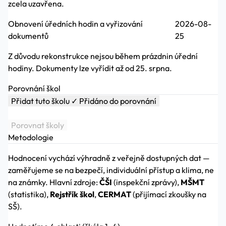
zcela uzavřena.
Obnovení úředních hodin a vyřizování
2026-08-
dokumentů
25
Z důvodu rekonstrukce nejsou během prázdnin úřední
hodiny. Dokumenty lze vyřídit až od 25. srpna.
Porovnání škol
Přidat tuto školu
✓ Přidáno do porovnání
Porovnat školy
Metodologie
Hodnocení vychází výhradně z veřejně dostupných dat —
zaměřujeme se na bezpečí, individuální přístup a klima, ne
na známky. Hlavní zdroje:
ČŠI
(inspekční zprávy),
MŠMT
(statistika),
Rejstřík škol
,
CERMAT
(přijímací zkoušky na
SŠ).