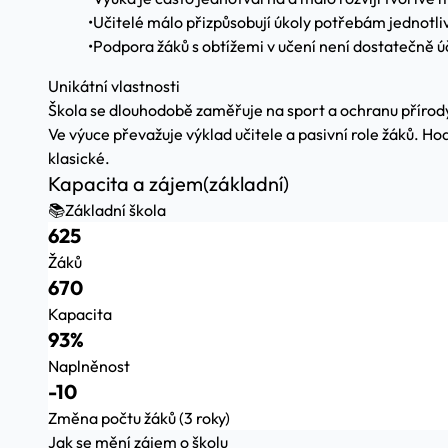
•
Učitelé málo přizpůsobují úkoly potřebám jednotli
•
Podpora žáků s obtížemi v učení není dostatečně ú
Unikátní vlastnosti
Škola se dlouhodobě zaměřuje na sport a ochranu přírod
Ve výuce převažuje výklad učitele a pasivní role žáků. H
klasické.
Kapacita a zájem
(základní)
📚
Základní škola
625
Žáků
670
Kapacita
93%
Naplněnost
-10
Změna počtu žáků (3 roky)
Jak se mění zájem o školu