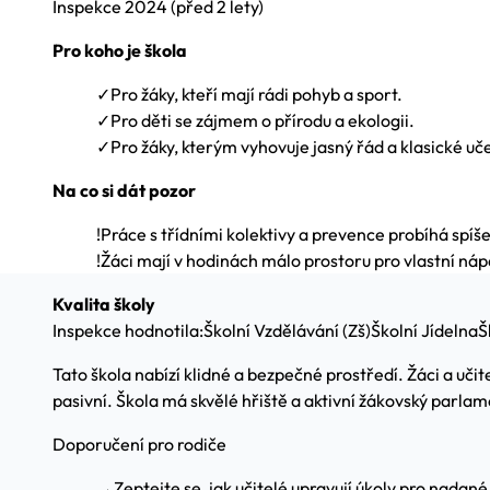
Inspekce
2024
(před 2 lety)
Pro koho je škola
✓
Pro žáky, kteří mají rádi pohyb a sport.
✓
Pro děti se zájmem o přírodu a ekologii.
✓
Pro žáky, kterým vyhovuje jasný řád a klasické uč
Na co si dát pozor
!
Práce s třídními kolektivy a prevence probíhá spí
!
Žáci mají v hodinách málo prostoru pro vlastní náp
Kvalita školy
Inspekce hodnotila:
Školní Vzdělávání (Zš)
Školní Jídelna
Š
Tato škola nabízí klidné a bezpečné prostředí. Žáci a učit
pasivní. Škola má skvělé hřiště a aktivní žákovský parlam
Doporučení pro rodiče
→
Zeptejte se, jak učitelé upravují úkoly pro nadané