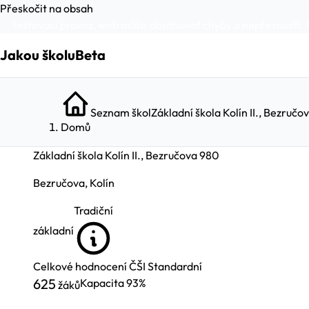
Přeskočit na obsah
Testovací provoz, web může obsahovat chyby a nepřesnosti. 
Jakou školu
Beta
Seznam škol
Základní škola Kolín II., Bezručo
Domů
Základní škola Kolín II., Bezručova 980
Bezručova, Kolín
Tradiční
základní
Celkové hodnocení ČŠI
Standardní
625
Kapacita
93%
žáků