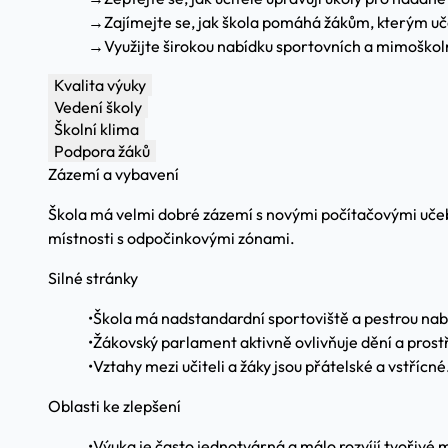
→
Zajímejte se, jak škola pomáhá žákům, kterým uč
→
Využijte širokou nabídku sportovních a mimoškoln
Kvalita výuky
Vedení školy
Školní klima
Podpora žáků
Zázemí a vybavení
Škola má velmi dobré zázemí s novými počítačovými učebna
místnosti s odpočinkovými zónami.
Silné stránky
•
Škola má nadstandardní sportoviště a pestrou nab
•
Žákovský parlament aktivně ovlivňuje dění a prostř
•
Vztahy mezi učiteli a žáky jsou přátelské a vstřícné
Oblasti ke zlepšení
•
Výuka je často jednotvárná a málo rozvíjí tvořivé 