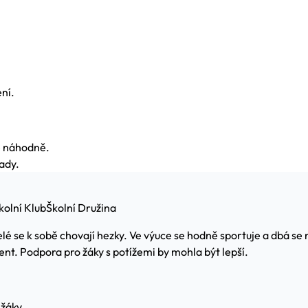
ení.
še náhodně.
ady.
kolní Klub
Školní Družina
elé se k sobě chovají hezky. Ve výuce se hodně sportuje a dbá se n
ent. Podpora pro žáky s potížemi by mohla být lepší.
 žáky.