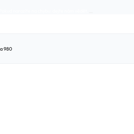
Pokud narazíte na chybu:
dejte nám vědět
.
va 980