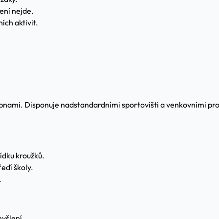
ení nejde.
ích aktivit.
mi. Disponuje nadstandardními sportovišti a venkovními prostor
ídku kroužků.
edí školy.
.
myšlení.