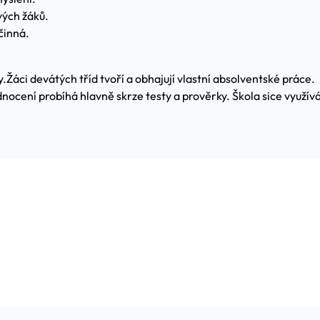
vých žáků.
činná.
y.
Žáci devátých tříd tvoří a obhajují vlastní absolventské práce.
odnocení probíhá hlavně skrze testy a prověrky. Škola sice využ