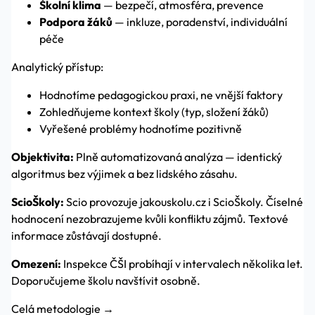
Školní klima
— bezpečí, atmosféra, prevence
Podpora žáků
— inkluze, poradenství, individuální
péče
Analytický přístup:
Hodnotíme pedagogickou praxi, ne vnější faktory
Zohledňujeme kontext školy (typ, složení žáků)
Vyřešené problémy hodnotíme pozitivně
Objektivita:
Plně automatizovaná analýza — identický
algoritmus bez výjimek a bez lidského zásahu.
ScioŠkoly:
Scio provozuje jakouskolu.cz i ScioŠkoly. Číselné
hodnocení nezobrazujeme kvůli konfliktu zájmů. Textové
informace zůstávají dostupné.
Omezení:
Inspekce ČŠI probíhají v intervalech několika let.
Doporučujeme školu navštívit osobně.
Celá metodologie →