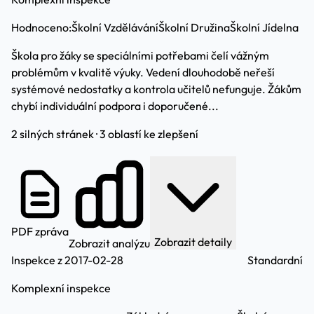
Hodnoceno:
Školní Vzdělávání
Školní Družina
Školní Jídelna
Škola pro žáky se speciálními potřebami čelí vážným
problémům v kvalitě výuky. Vedení dlouhodobě neřeší
systémové nedostatky a kontrola učitelů nefunguje. Žákům
chybí individuální podpora i doporučené...
2 silných stránek · 3 oblastí ke zlepšení
PDF zpráva
Zobrazit detaily
Zobrazit analýzu
Inspekce z 2017-02-28
Standardní
Komplexní inspekce