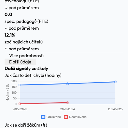
psychologů (FTE)
↓ pod průměrem
0.0
spec. pedagogů (FTE)
↓ pod průměrem
12.1%
začínajících učitelů
↑ nad průměrem
Více podrobností
Další údaje
Další signály ze školy
Jak často děti chybí (hodiny)
Jak se daří žákům (%)