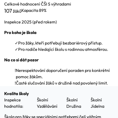
Celkové hodnocení ČŠI
S výhradami
107
Kapacita
89%
žáků
Inspekce
2025
(před rokem)
Pro koho je škola
✓
Pro žáky, kteří potřebují bezbariérový přístup.
✓
Pro rodiče hledající školu s rodinnou atmosférou.
Na co si dát pozor
!
Nerespektování doporučení poraden pro konkrétní
pomoc žákům.
!
Časté slučování žáků v družině nad povolený limit.
Kvalita školy
Inspekce
Školní
Školní
Školní
hodnotila:
Vzdělávání
Družina
Jídelna
Škola pro žáky se speciálními potřebami čelí vážným