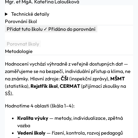
Mgr. et MgA. Kateřina Laloušková
Technické detaily
Porovnání škol
Přidat tuto školu
✓ Přidáno do porovnání
Porovnat školy
Metodologie
Hodnocení vychází výhradně z veřejně dostupných dat —
zaměřujeme se na bezpečí, individuální přístup a klima, ne
na známky. Hlavní zdroje:
ČŠI
(inspekční zprávy),
MŠMT
(statistika),
Rejstřík škol
,
CERMAT
(přijímací zkoušky na
SŠ).
Hodnotíme 4 oblasti (škála 1–4):
Kvalita výuky
— metody, individualizace, zpětná
vazba
Vedení školy
— řízení, kontrola, rozvoj pedagogů