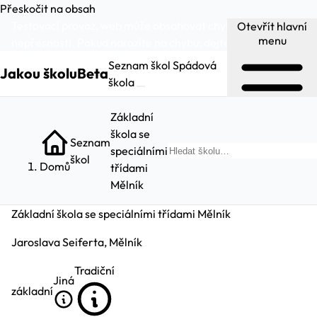
Přeskočit na obsah
Testovací provoz, web může obsahovat chyby a
Otevřít hlavní
menu
nepřesnosti. Pokud narazíte na chybu:
dejte nám vědět
.
Seznam škol
Spádová
Jakou školu
Beta
škola
Základní
škola se
Seznam
speciálními
Hle
škol
Domů
třídami
Mělník
Základní škola se speciálními třídami Mělník
Jaroslava Seiferta, Mělník
Tradiční
Jiná
základní