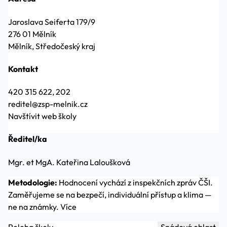
Jaroslava Seiferta 179/9
276 01 Mělník
Mělník, Středočeský kraj
Kontakt
420 315 622, 202
reditel@zsp-melnik.cz
Navštívit web školy
Ředitel/ka
Mgr. et MgA. Kateřina Laloušková
Metodologie:
Hodnocení vychází z inspekčních zpráv ČŠI.
Zaměřujeme se na bezpečí, individuální přístup a klima —
ne na známky.
Více
Poloha školy
Spádová oblast