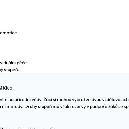
tematice.
.
viduální péče.
hý stupeň.
í Klub
ením na přírodní vědy. Žáci si mohou vybrat ze dvou vzdělávacíc
erní metody. Druhý stupeň má však rezervy v podpoře žáků se spe