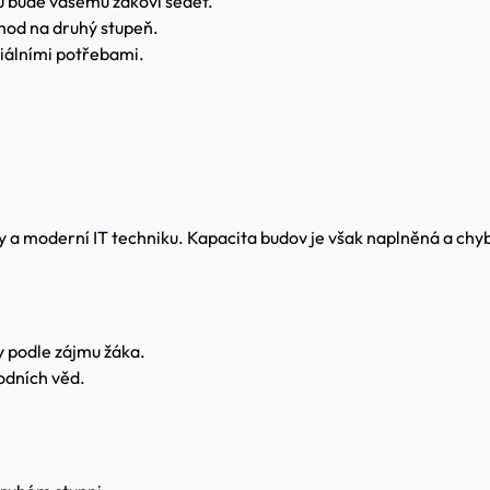
ů bude vašemu žákovi sedět.
hod na druhý stupeň.
ciálními potřebami.
 a moderní IT techniku. Kapacita budov je však naplněná a chybí
 podle zájmu žáka.
rodních věd.