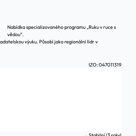
Nabídka specializovaného programu „Ruku v ruce s
vědou“.
atelskou výuku. Působí jako regionální lídr v
IZO: 047011319
→ Stabilní (3 roky)