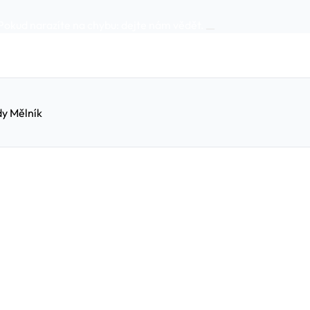
Pokud narazíte na chybu:
dejte nám vědět
.
y Mělník