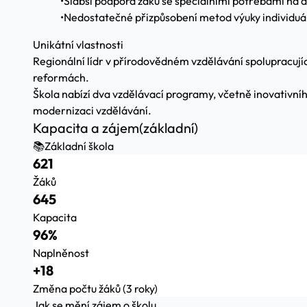
•
Slabší podpora žáků se speciálními potřebami na 
•
Nedostatečné přizpůsobení metod výuky individuá
Unikátní vlastnosti
Regionální lídr v přírodovědném vzdělávání spolupracují
reformách.
Škola nabízí dva vzdělávací programy, včetně inovativní
modernizaci vzdělávání.
Kapacita a zájem
(základní)
📚
Základní škola
621
Žáků
645
Kapacita
96%
Naplněnost
+18
Změna počtu žáků (3 roky)
Jak se mění zájem o školu