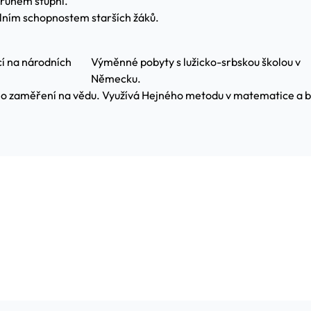
druhém stupni.
lním schopnostem starších žáků.
cí na národních
Výměnné pobyty s lužicko-srbskou školou v
Německu.
ho zaměření na vědu. Využívá Hejného metodu v matematice a bad