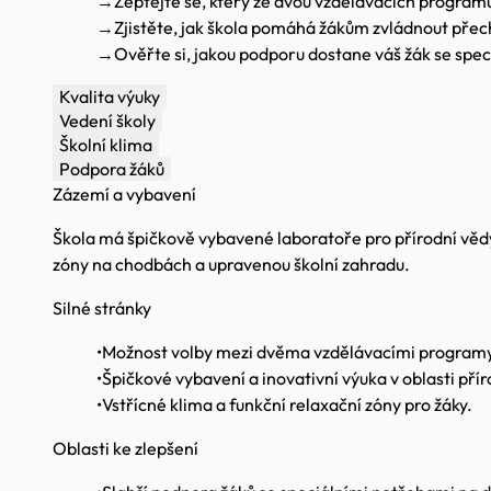
→
Zeptejte se, který ze dvou vzdělávacích program
→
Zjistěte, jak škola pomáhá žákům zvládnout přec
→
Ověřte si, jakou podporu dostane váš žák se spe
Kvalita výuky
Vedení školy
Školní klima
Podpora žáků
Zázemí a vybavení
Škola má špičkově vybavené laboratoře pro přírodní vědy
zóny na chodbách a upravenou školní zahradu.
Silné stránky
•
Možnost volby mezi dvěma vzdělávacími programy
•
Špičkové vybavení a inovativní výuka v oblasti pří
•
Vstřícné klima a funkční relaxační zóny pro žáky.
Oblasti ke zlepšení