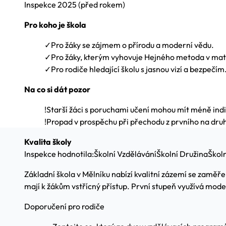
Inspekce
2025
(před rokem)
Pro koho je škola
✓
Pro žáky se zájmem o přírodu a moderní vědu.
✓
Pro žáky, kterým vyhovuje Hejného metoda v ma
✓
Pro rodiče hledající školu s jasnou vizí a bezpečím
Na co si dát pozor
!
Starší žáci s poruchami učení mohou mít méně indi
!
Propad v prospěchu při přechodu z prvního na dru
Kvalita školy
Inspekce hodnotila:
Školní Vzdělávání
Školní Družina
Školn
Základní škola v Mělníku nabízí kvalitní zázemí se zaměř
mají k žákům vstřícný přístup. První stupeň využívá mod
Doporučení pro rodiče