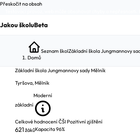
Přeskočit na obsah
Testovací provoz, web může obsahovat chyby a nepřesnosti. 
Jakou školu
Beta
Seznam škol
Základní škola Jungmannovy sad
Domů
Základní škola Jungmannovy sady Mělník
Tyršova, Mělník
Moderní
základní
Celkové hodnocení ČŠI
Pozitivní zjištění
621
Kapacita
96%
žáků