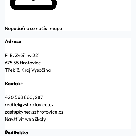
Nepodařilo se načíst mapu
Adresa
F. B. Zvěřiny 221
675 55 Hrotovice
Třebíč, Kraj Vysočina
Kontakt
420 568 860, 287
reditel@zshrotovice.cz
zastupkyne@zshrotovice.cz
Navštívit web školy
Ředitel/ka