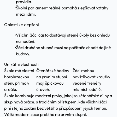
pravidla.
•
Školní parlament reálně pomáhá zlepšovat vztahy
mezi lidmi.
Oblasti ke zlepšení
•
Všichni žáci často dostávají stejné úkoly bez ohledu
na nadání.
•
Žáci druhého stupně musí na počítače chodit do jiné
budovy.
Unikátní vlastnosti
Škola má vlastní
Čtenářské hodiny
Žáci mohou
horolezeckou
na prvním stupni
navštěvovat kroužky
stěnu přímo v
mají špičkovou
vedené trenéry
areálu.
úroveň.
místních oddílů.
Škola kombinuje moderní prvky, jako jsou čtenářské dílny a
skupinová práce, s tradičním přístupem, kde všichni žáci
plní stejná zadání bez většího přizpůsobení jejich tempu.
Větší modernizace probíhá na prvním stupni.