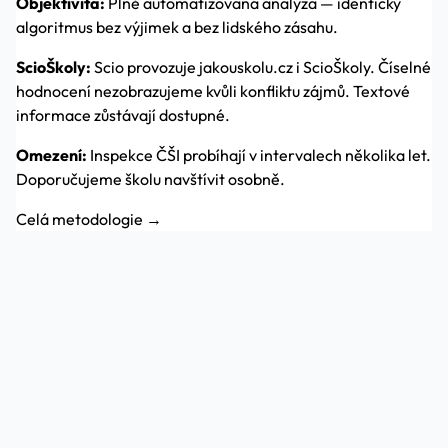
Objektivita:
Plně automatizovaná analýza — identický
algoritmus bez výjimek a bez lidského zásahu.
ScioŠkoly:
Scio provozuje jakouskolu.cz i ScioŠkoly. Číselné
hodnocení nezobrazujeme kvůli konfliktu zájmů. Textové
informace zůstávají dostupné.
Omezení:
Inspekce ČŠI probíhají v intervalech několika let.
Doporučujeme školu navštívit osobně.
Celá metodologie →