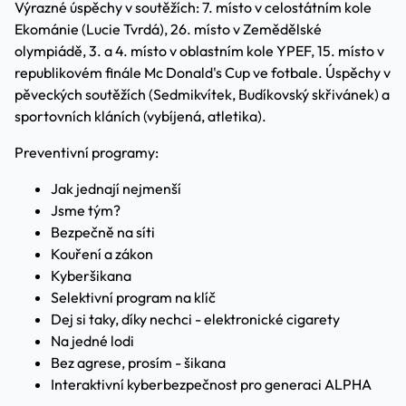
Výrazné úspěchy v soutěžích: 7. místo v celostátním kole
Ekománie (Lucie Tvrdá), 26. místo v Zemědělské
olympiádě, 3. a 4. místo v oblastním kole YPEF, 15. místo v
republikovém finále Mc Donald's Cup ve fotbale. Úspěchy v
pěveckých soutěžích (Sedmikvítek, Budíkovský skřivánek) a
sportovních kláních (vybíjená, atletika).
Preventivní programy:
Jak jednají nejmenší
Jsme tým?
Bezpečně na síti
Kouření a zákon
Kyberšikana
Selektivní program na klíč
Dej si taky, díky nechci - elektronické cigarety
Na jedné lodi
Bez agrese, prosím - šikana
Interaktivní kyberbezpečnost pro generaci ALPHA