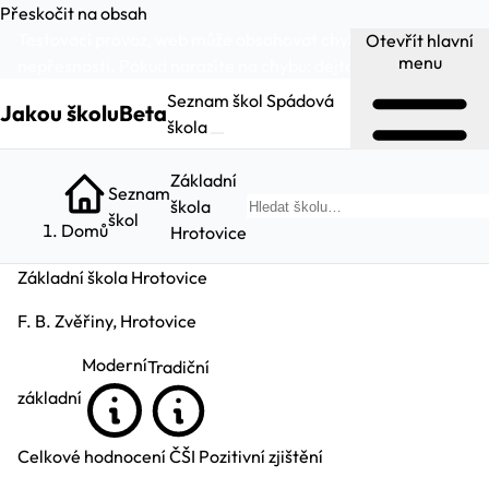
Přeskočit na obsah
Testovací provoz, web může obsahovat chyby a
Otevřít hlavní
menu
nepřesnosti. Pokud narazíte na chybu:
dejte nám vědět
.
Seznam škol
Spádová
Jakou školu
Beta
škola
Základní
Seznam
škola
Hled
škol
Domů
Hrotovice
Základní škola Hrotovice
F. B. Zvěřiny, Hrotovice
Moderní
Tradiční
základní
Celkové hodnocení ČŠI
Pozitivní zjištění