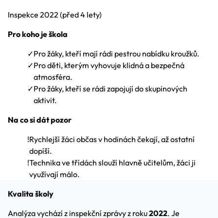
Inspekce
2022
(před 4 lety)
Pro koho je škola
✓
Pro žáky, kteří mají rádi pestrou nabídku kroužků.
✓
Pro děti, kterým vyhovuje klidná a bezpečná
atmosféra.
✓
Pro žáky, kteří se rádi zapojují do skupinových
aktivit.
Na co si dát pozor
!
Rychlejší žáci občas v hodinách čekají, až ostatní
dopíší.
!
Technika ve třídách slouží hlavně učitelům, žáci ji
využívají málo.
Kvalita školy
Analýza vychází z inspekční zprávy z roku
2022
. Je