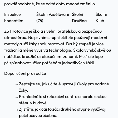
pravděpodobné, že se od té doby mnohé změnilo.
Inspekce
Školní Vzdělávání
Školní
Školní
hodnotila:
(Zš)
Družina
Klub
ZŠ Hrotovice je škola s velmi přátelskou a bezpečnou
atmosférou. Na prvním stupni učitelé používají moderní
metody a učí žáky spolupracovat. Druhý stupeň je více
tradiční a méně využívá technologie. Škola vyniká skvělou
nabídkou kroužků a relaxačními zónami. Musí ale lépe
přizpůsobovat učivo potřebám jednotlivých žáků.
Doporučení pro rodiče
→
Zeptejte se, jak učitelé upravují úkoly pro nadané
žáky.
→
Prohlédněte si relaxační centra a horolezeckou
stěnu v budově.
→
Zjistěte, jak často žáci druhého stupně využívají
počítačovou učebnu.