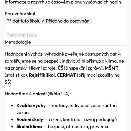
Informace o rozvrhu a časovém plánu vyučovacích hodin.
Porovnání škol
Přidat tuto školu
✓ Přidáno do porovnání
Porovnat školy
Metodologie
Hodnocení vychází výhradně z veřejně dostupných dat —
zaměřujeme se na bezpečí, individuální přístup a klima, ne
na známky. Hlavní zdroje:
ČŠI
(inspekční zprávy),
MŠMT
(statistika),
Rejstřík škol
,
CERMAT
(přijímací zkoušky na
SŠ).
Hodnotíme 4 oblasti (škála 1–4):
Kvalita výuky
— metody, individualizace, zpětná
vazba
Vedení školy
— řízení, kontrola, rozvoj pedagogů
Školní klima
— bezpečí, atmosféra, prevence