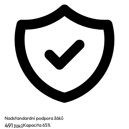
Nadstandardní podpora žáků
491
Kapacita
65%
žáků