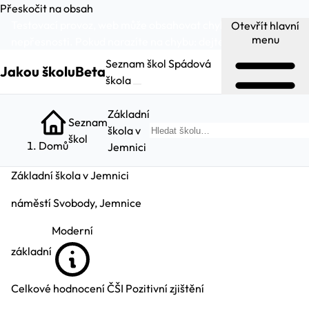
Přeskočit na obsah
Testovací provoz, web může obsahovat chyby a
Otevřít hlavní
menu
nepřesnosti. Pokud narazíte na chybu:
dejte nám vědět
.
Seznam škol
Spádová
Jakou školu
Beta
škola
Základní
Seznam
škola v
Hleda
škol
Domů
Jemnici
Základní škola v Jemnici
náměstí Svobody, Jemnice
Moderní
základní
Celkové hodnocení ČŠI
Pozitivní zjištění