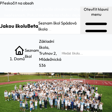
Přeskočit na obsah
Testovací provoz, web může obsahovat chyby a
Otevřít hlavní
menu
nepřesnosti. Pokud narazíte na chybu:
dejte nám vědět
.
Seznam škol
Spádová
Jakou školu
Beta
škola
Základní
škola,
Seznam
Trutnov 2,
Hl
škol
Domů
Mládežnická
536