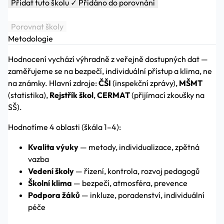
Přidat tuto školu
✓ Přidáno do porovnání
Porovnat školy
Metodologie
Hodnocení vychází výhradně z veřejně dostupných dat —
zaměřujeme se na bezpečí, individuální přístup a klima, ne
na známky. Hlavní zdroje:
ČŠI
(inspekční zprávy),
MŠMT
(statistika),
Rejstřík škol
,
CERMAT
(přijímací zkoušky na
SŠ).
Hodnotíme 4 oblasti (škála 1–4):
Kvalita výuky
— metody, individualizace, zpětná
vazba
Vedení školy
— řízení, kontrola, rozvoj pedagogů
Školní klima
— bezpečí, atmosféra, prevence
Podpora žáků
— inkluze, poradenství, individuální
péče