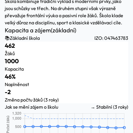
Škola kombinuje tradiční výklad s moderními prvky, jako
jsou schůzky ve třech. Na druhém stupni však výrazně
převažuje frontální výuka a pasivní role žáků. Škola klade
velký důraz na disciplínu, sport a klasické vzdělávací cíle.
Kapacita a zájem
(základní)
📚
Základní škola
IZO: 047463783
462
Žáků
1000
Kapacita
46%
Naplněnost
-2
Změna počtu žáků (3 roky)
Jak se mění zájem o školu
→ Stabilní (3 roky)