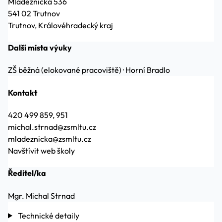
Mládežnická 536
541 02 Trutnov
Trutnov, Královéhradecký kraj
Další místa výuky
ZŠ běžná (elokované pracoviště)
·
Horní Bradlo
Kontakt
420 499 859, 951
michal.strnad@zsmltu.cz
mladeznicka@zsmltu.cz
Navštívit web školy
Ředitel/ka
Mgr. Michal Strnad
Technické detaily