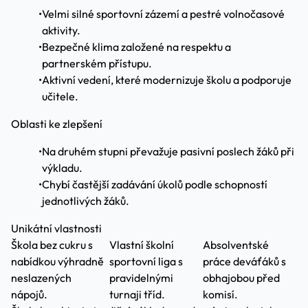
•
Velmi silné sportovní zázemí a pestré volnočasové
aktivity.
•
Bezpečné klima založené na respektu a
partnerském přístupu.
•
Aktivní vedení, které modernizuje školu a podporuje
učitele.
Oblasti ke zlepšení
•
Na druhém stupni převažuje pasivní poslech žáků při
výkladu.
•
Chybí častější zadávání úkolů podle schopností
jednotlivých žáků.
Unikátní vlastnosti
Škola bez cukru s
Vlastní školní
Absolventské
nabídkou výhradně
sportovní liga s
práce deváťáků s
neslazených
pravidelnými
obhajobou před
nápojů.
turnaji tříd.
komisí.