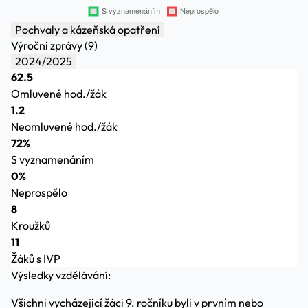
Pochvaly a kázeňská opatření
Výroční zprávy (9)
2024/2025
62.5
Omluvené hod./žák
1.2
Neomluvené hod./žák
72%
S vyznamenáním
0%
Neprospělo
8
Kroužků
11
Žáků s IVP
Výsledky vzdělávání:
Všichni vycházející žáci 9. ročníku byli v prvním nebo