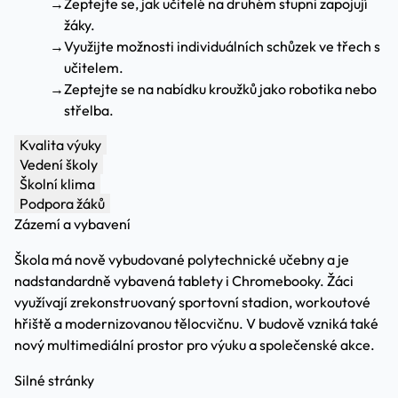
→
Zeptejte se, jak učitelé na druhém stupni zapojují
žáky.
→
Využijte možnosti individuálních schůzek ve třech s
učitelem.
→
Zeptejte se na nabídku kroužků jako robotika nebo
střelba.
Kvalita výuky
Vedení školy
Školní klima
Podpora žáků
Zázemí a vybavení
Škola má nově vybudované polytechnické učebny a je
nadstandardně vybavená tablety i Chromebooky. Žáci
využívají zrekonstruovaný sportovní stadion, workoutové
hřiště a modernizovanou tělocvičnu. V budově vzniká také
nový multimediální prostor pro výuku a společenské akce.
Silné stránky