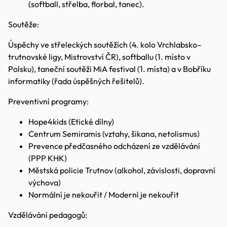
(softball, střelba, florbal, tanec).
Soutěže:
Úspěchy ve střeleckých soutěžích (4. kolo Vrchlabsko–
trutnovské ligy, Mistrovství ČR), softballu (1. místo v
Polsku), taneční soutěži MiA festival (1. místa) a v Bobříku
informatiky (řada úspěšných řešitelů).
Preventivní programy:
Hope4kids (Etické dílny)
Centrum Semiramis (vztahy, šikana, netolismus)
Prevence předčasného odcházení ze vzdělávání
(PPP KHK)
Městská policie Trutnov (alkohol, závislosti, dopravní
výchova)
Normální je nekouřit / Moderní je nekouřit
Vzdělávání pedagogů: