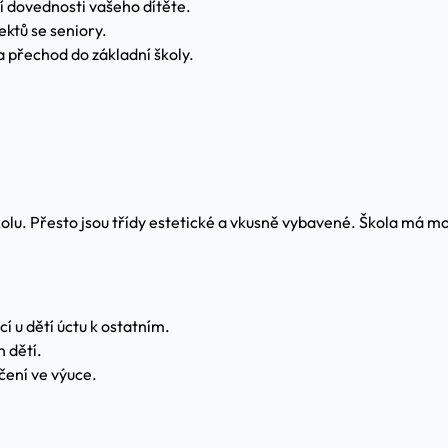
tní dovednosti vašeho dítěte.
ektů se seniory.
a přechod do základní školy.
kolu. Přesto jsou třídy estetické a vkusně vybavené. Škola má mo
 u dětí úctu k ostatním.
 dětí.
čení ve výuce.