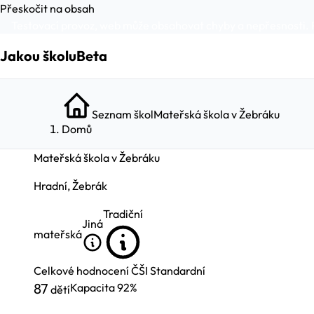
Přeskočit na obsah
Testovací provoz, web může obsahovat chyby a nepřesnosti. 
Jakou školu
Beta
Seznam škol
Mateřská škola v Žebráku
Domů
Mateřská škola v Žebráku
Hradní, Žebrák
Tradiční
Jiná
mateřská
Celkové hodnocení ČŠI
Standardní
87
Kapacita
92%
dětí