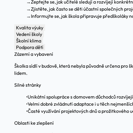
→
Zeptejte se, jak učitelé sledují a rozvíjejí konkré
→
Zjistěte, jak často se děti účastní společných proj
→
Informujte se, jak škola připravuje předškoláky n
Kvalita výuky
Vedení školy
Školní klima
Podpora dětí
Zázemí a vybavení
Školka sídlí v budově, která nebyla původně určena pro š
lidem.
Silné stránky
•
Unikátní spolupráce s domovem důchodců rozvíjející
•
Velmi dobré zvládnutí adaptace i u těch nejmenších
•
Časté využívání projektových dnů a prožitkového u
Oblasti ke zlepšení