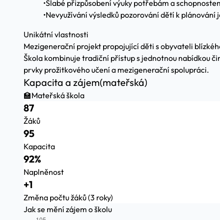
•
Slabé přizpůsobení výuky potřebám a schopnostem 
•
Nevyužívání výsledků pozorování dětí k plánování je
Unikátní vlastnosti
Mezigenerační projekt propojující děti s obyvateli blízk
Škola kombinuje tradiční přístup s jednotnou nabídkou č
prvky prožitkového učení a mezigenerační spolupráci.
Kapacita a zájem
(mateřská)
🏫
Mateřská škola
87
Žáků
95
Kapacita
92%
Naplněnost
+1
Změna počtu žáků (3 roky)
Jak se mění zájem o školu