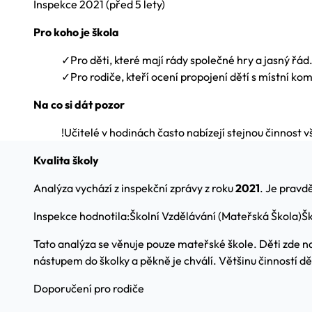
Inspekce
2021
(před 5 lety)
Pro koho je škola
✓
Pro děti, které mají rády společné hry a jasný řád
✓
Pro rodiče, kteří ocení propojení dětí s místní ko
Na co si dát pozor
!
Učitelé v hodinách často nabízejí stejnou činnost 
Kvalita školy
Analýza vychází z inspekční zprávy z roku
2021
. Je pravd
Inspekce hodnotila:
Školní Vzdělávání (Mateřská Škola)
Šk
Tato analýza se věnuje pouze mateřské škole. Děti zde n
nástupem do školky a pěkně je chválí. Většinu činností dě
Doporučení pro rodiče