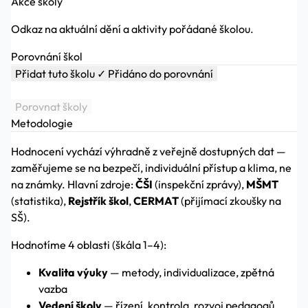
Akce školy
Odkaz na aktuální dění a aktivity pořádané školou.
Porovnání škol
Přidat tuto školu
✓ Přidáno do porovnání
Porovnat školy
Metodologie
Hodnocení vychází výhradně z veřejně dostupných dat —
zaměřujeme se na bezpečí, individuální přístup a klima, ne
na známky. Hlavní zdroje:
ČŠI
(inspekční zprávy),
MŠMT
(statistika),
Rejstřík škol
,
CERMAT
(přijímací zkoušky na
SŠ).
Hodnotíme 4 oblasti (škála 1–4):
Kvalita výuky
— metody, individualizace, zpětná
vazba
Vedení školy
— řízení, kontrola, rozvoj pedagogů