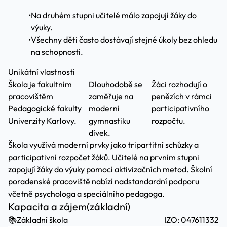
•
Na druhém stupni učitelé málo zapojují žáky do
výuky.
•
Všechny děti často dostávají stejné úkoly bez ohledu
na schopnosti.
Unikátní vlastnosti
Škola je fakultním
Dlouhodobě se
Žáci rozhodují o
pracovištěm
zaměřuje na
penězích v rámci
Pedagogické fakulty
moderní
participativního
Univerzity Karlovy.
gymnastiku
rozpočtu.
dívek.
Škola využívá moderní prvky jako tripartitní schůzky a
participativní rozpočet žáků. Učitelé na prvním stupni
zapojují žáky do výuky pomocí aktivizačních metod. Školní
poradenské pracoviště nabízí nadstandardní podporu
včetně psychologa a speciálního pedagoga.
Kapacita a zájem
(základní)
📚
Základní škola
IZO: 047611332