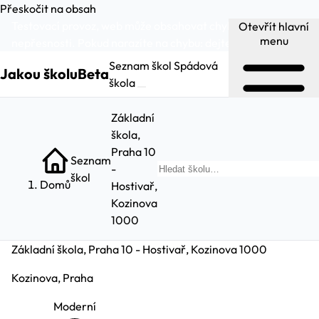
Přeskočit na obsah
Testovací provoz, web může obsahovat chyby a
Otevřít hlavní
menu
nepřesnosti. Pokud narazíte na chybu:
dejte nám vědět
.
Seznam škol
Spádová
Jakou školu
Beta
škola
Základní
škola,
Praha 10
Seznam
-
Hleda
škol
Domů
Hostivař,
Kozinova
1000
Základní škola, Praha 10 - Hostivař, Kozinova 1000
Kozinova, Praha
Moderní