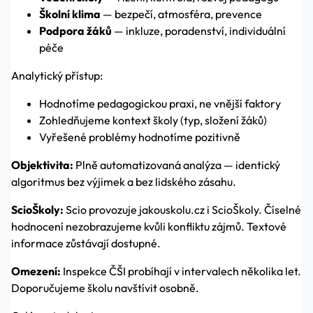
Školní klima
— bezpečí, atmosféra, prevence
Podpora žáků
— inkluze, poradenství, individuální
péče
Analytický přístup:
Hodnotíme pedagogickou praxi, ne vnější faktory
Zohledňujeme kontext školy (typ, složení žáků)
Vyřešené problémy hodnotíme pozitivně
Objektivita:
Plně automatizovaná analýza — identický
algoritmus bez výjimek a bez lidského zásahu.
ScioŠkoly:
Scio provozuje jakouskolu.cz i ScioŠkoly. Číselné
hodnocení nezobrazujeme kvůli konfliktu zájmů. Textové
informace zůstávají dostupné.
Omezení:
Inspekce ČŠI probíhají v intervalech několika let.
Doporučujeme školu navštívit osobně.