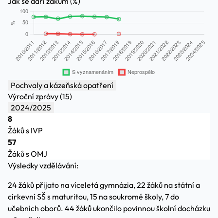
Jak se daří žákům (%)
Pochvaly a kázeňská opatření
Výroční zprávy (15)
2024/2025
8
Žáků s IVP
57
Žáků s OMJ
Výsledky vzdělávání:
24 žáků přijato na víceletá gymnázia, 22 žáků na státní a
církevní SŠ s maturitou, 15 na soukromé školy, 7 do
učebních oborů. 44 žáků ukončilo povinnou školní docházku