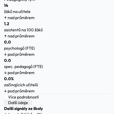
14
žáků na učitele
↑ nad průměrem
1.2
asistentů na 100 žáků
↑ nad průměrem
0.0
psychologů (FTE)
↓ pod průměrem
0.0
spec. pedagogů (FTE)
↓ pod průměrem
0.0%
začínajících učitelů
↓ pod průměrem
Více podrobností
Další údaje
Další signály ze školy