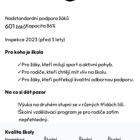
Nadstandardní podpora žáků
601
Kapacita
86%
žáků
Inspekce
2023
(před 3 lety)
Pro koho je škola
✓
Pro žáky, kteří milují sport a aktivní pohyb.
✓
Pro rodiče, kteří chtějí mít vliv na školu.
✓
Pro žáky, kteří potřebují kvalitní odbornou podporu.
Na co si dát pozor
!
Výuka na druhém stupni se v různých třídách liší.
!
Školní vzdělávací program je pro rodiče zatím
nepřehledný.
Kvalita školy
Inspekce
Školní
Školní
Školní