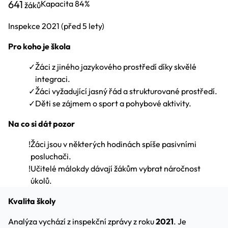
641
Kapacita
84%
žáků
Inspekce
2021
(před 5 lety)
Pro koho je škola
✓
Žáci z jiného jazykového prostředí díky skvělé
integraci.
✓
Žáci vyžadující jasný řád a strukturované prostředí.
✓
Děti se zájmem o sport a pohybové aktivity.
Na co si dát pozor
!
Žáci jsou v některých hodinách spíše pasivními
posluchači.
!
Učitelé málokdy dávají žákům vybrat náročnost
úkolů.
Kvalita školy
Analýza vychází z inspekční zprávy z roku
2021
. Je