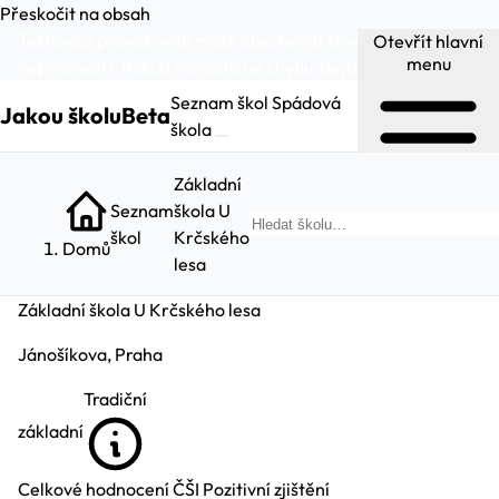
Přeskočit na obsah
Testovací provoz, web může obsahovat chyby a
Otevřít hlavní
menu
nepřesnosti. Pokud narazíte na chybu:
dejte nám vědět
.
Seznam škol
Spádová
Jakou školu
Beta
škola
Základní
Seznam
škola U
Hled
škol
Krčského
Domů
lesa
Základní škola U Krčského lesa
Jánošíkova, Praha
Tradiční
základní
Celkové hodnocení ČŠI
Pozitivní zjištění