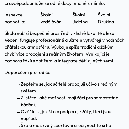
pravděpodobné, že se od té doby mnohé změnilo.
Inspekce
Školní
Školní
Školní
hodnotila:
Vzdělávání
Jídelna
Družina
Škola nabízí bezpečné prostředí v klidné lokalitě u lesa.
Vedení funguje profesionálně a učitelé vytvářejí v hodinách
přátelskou atmosféru. Výuka je spíše tradiční a žákům
chybí více propojení s reálným životem. Vynikající je
podpora žáků s obtížemi a integrace dětí z jiných zemí.
Doporučení pro rodiče
→
Zeptejte se, jak učitelé propojují učivo s reálným
světem.
→
Zjistěte, jaké možnosti mají žáci pro samostatné
bádání.
→
Ověřte si, jak škola podporuje žáky, kteří jsou
napřed.
→
Škola má skvělý sportovní areál, nechte si ho