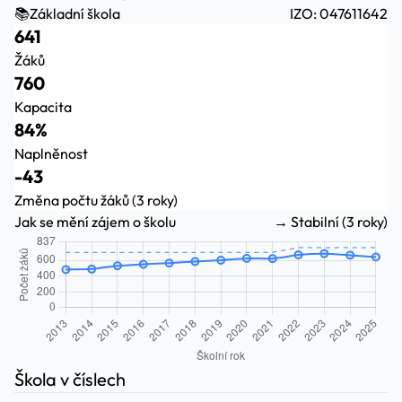
📚
Základní škola
IZO: 047611642
641
Žáků
760
Kapacita
84%
Naplněnost
-43
Změna počtu žáků (3 roky)
Jak se mění zájem o školu
→ Stabilní (3 roky)
Škola v číslech