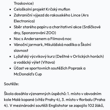
Troskovice)
Celoškolní projekt Krčský muflon
Zahraniční výjezd do rakouského Lince (Ars
Electronica)
Sběr starého papíru a charitativní akce (Srdíčkové
dny, Sponzorování ZOO)
Noc s Andersenem a Filmová noc
Vánoční jarmark, Mikulášská nadílka a Školní
slavnost
Lyžařský výcvikový kurz (Deštné v Orlických horách)
a vodácký výlet (Vltava)
Účast ve sportovních soutěžích Poprask a
McDonald’s Cup
Soutěže:
Škola dosáhla významných úspěchů: 1. místo v obvodním
kole Malé kopané (vítěz Prahy 4), 3. místo v florbalu (Praha
4). V mezinárodní soutěži Englishstar se zapojilo 102 žáků,