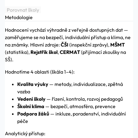
Porovnat školy
Metodologie
Hodnocení vychází výhradně z veřejně dostupných dat —
zaměřujeme se na bezpečí, individuální přístup a klima, ne
na známky. Hlavní zdroje:
ČŠI
(inspekční zprávy),
MŠMT
(statistika),
Rejstřík škol
,
CERMAT
(přijímací zkoušky na
SŠ).
Hodnotíme 4 oblasti (škála 1–4):
Kvalita výuky
— metody, individualizace, zpětná
vazba
Vedení školy
— řízení, kontrola, rozvoj pedagogů
Školní klima
— bezpečí, atmosféra, prevence
Podpora žáků
— inkluze, poradenství, individuální
péče
Analytický přístup: