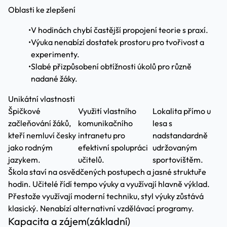
Oblasti ke zlepšení
•
V hodinách chybí častější propojení teorie s praxí.
•
Výuka nenabízí dostatek prostoru pro tvořivost a
experimenty.
•
Slabé přizpůsobení obtížnosti úkolů pro různě
nadané žáky.
Unikátní vlastnosti
Špičkové
Využití vlastního
Lokalita přímo u
začleňování žáků,
komunikačního
lesa s
kteří nemluví česky
intranetu pro
nadstandardně
jako rodným
efektivní spolupráci
udržovaným
jazykem.
učitelů.
sportovištěm.
Škola staví na osvědčených postupech a jasné struktuře
hodin. Učitelé řídí tempo výuky a využívají hlavně výklad.
Přestože využívají moderní techniku, styl výuky zůstává
klasický. Nenabízí alternativní vzdělávací programy.
Kapacita a zájem
(základní)