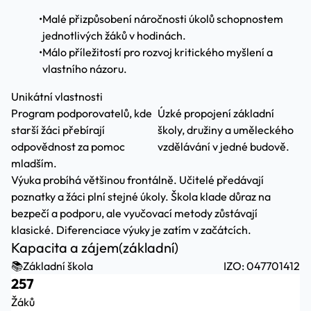
•
Malé přizpůsobení náročnosti úkolů schopnostem
jednotlivých žáků v hodinách.
•
Málo příležitostí pro rozvoj kritického myšlení a
vlastního názoru.
Unikátní vlastnosti
Program podporovatelů, kde
Úzké propojení základní
starší žáci přebírají
školy, družiny a uměleckého
odpovědnost za pomoc
vzdělávání v jedné budově.
mladším.
Výuka probíhá většinou frontálně. Učitelé předávají
poznatky a žáci plní stejné úkoly. Škola klade důraz na
bezpečí a podporu, ale vyučovací metody zůstávají
klasické. Diferenciace výuky je zatím v začátcích.
Kapacita a zájem
(základní)
📚
Základní škola
IZO: 047701412
257
Žáků