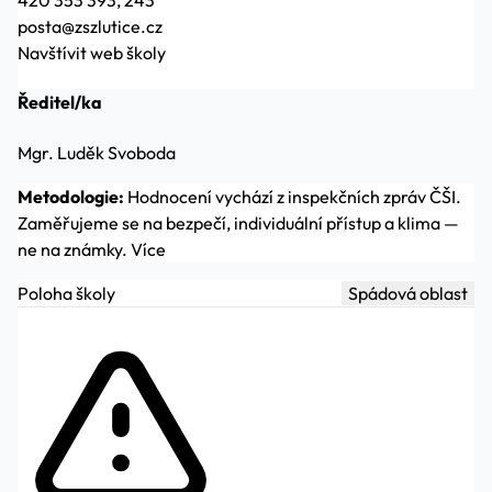
420 353 393, 243
posta@zszlutice.cz
Navštívit web školy
Ředitel/ka
Mgr. Luděk Svoboda
Metodologie:
Hodnocení vychází z inspekčních zpráv ČŠI.
Zaměřujeme se na bezpečí, individuální přístup a klima —
ne na známky.
Více
Poloha školy
Spádová oblast