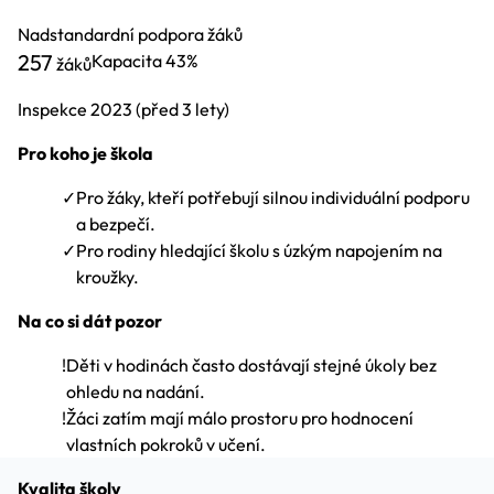
Nadstandardní podpora žáků
257
Kapacita
43%
žáků
Inspekce
2023
(před 3 lety)
Pro koho je škola
✓
Pro žáky, kteří potřebují silnou individuální podporu
a bezpečí.
✓
Pro rodiny hledající školu s úzkým napojením na
kroužky.
Na co si dát pozor
!
Děti v hodinách často dostávají stejné úkoly bez
ohledu na nadání.
!
Žáci zatím mají málo prostoru pro hodnocení
vlastních pokroků v učení.
Kvalita školy