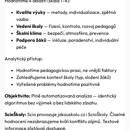
Hodnotíme 4 oblasti (škála 1–4):
Kvalita výuky
— metody, individualizace, zpětná
vazba
Vedení školy
— řízení, kontrola, rozvoj pedagogů
Školní klima
— bezpečí, atmosféra, prevence
Podpora žáků
— inkluze, poradenství, individuální
péče
Analytický přístup:
Hodnotíme pedagogickou praxi, ne vnější faktory
Zohledňujeme kontext školy (typ, složení žáků)
Vyřešené problémy hodnotíme pozitivně
Objektivita:
Plně automatizovaná analýza — identický
algoritmus bez výjimek a bez lidského zásahu.
ScioŠkoly:
Scio provozuje jakouskolu.cz i ScioŠkoly. Číselné
hodnocení nezobrazujeme kvůli konfliktu zájmů. Textové
informace zůstávají dostupné.