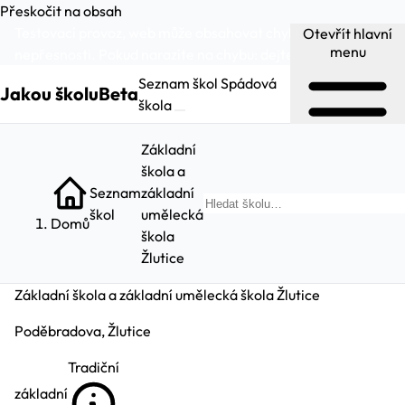
Přeskočit na obsah
Testovací provoz, web může obsahovat chyby a
Otevřít hlavní
menu
nepřesnosti. Pokud narazíte na chybu:
dejte nám vědět
.
Seznam škol
Spádová
Jakou školu
Beta
škola
Základní
škola a
Seznam
základní
Hled
škol
umělecká
Domů
škola
Žlutice
Základní škola a základní umělecká škola Žlutice
Poděbradova, Žlutice
Tradiční
základní