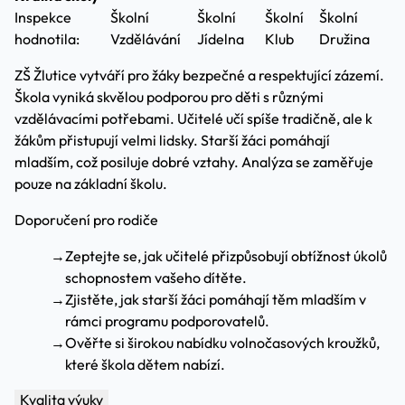
Inspekce
Školní
Školní
Školní
Školní
hodnotila:
Vzdělávání
Jídelna
Klub
Družina
ZŠ Žlutice vytváří pro žáky bezpečné a respektující zázemí.
Škola vyniká skvělou podporou pro děti s různými
vzdělávacími potřebami. Učitelé učí spíše tradičně, ale k
žákům přistupují velmi lidsky. Starší žáci pomáhají
mladším, což posiluje dobré vztahy. Analýza se zaměřuje
pouze na základní školu.
Doporučení pro rodiče
→
Zeptejte se, jak učitelé přizpůsobují obtížnost úkolů
schopnostem vašeho dítěte.
→
Zjistěte, jak starší žáci pomáhají těm mladším v
rámci programu podporovatelů.
→
Ověřte si širokou nabídku volnočasových kroužků,
které škola dětem nabízí.
Kvalita výuky