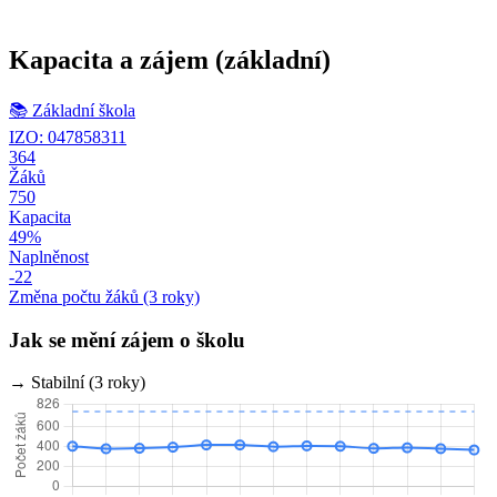
Kapacita a zájem
(základní)
📚
Základní škola
IZO: 047858311
364
Žáků
750
Kapacita
49%
Naplněnost
-22
Změna počtu žáků (3 roky)
Jak se mění zájem o školu
→ Stabilní (3 roky)