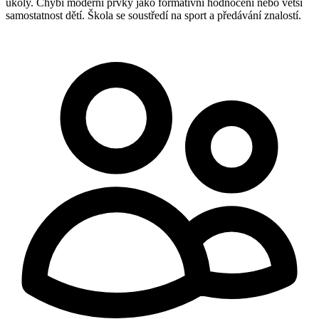
úkoly. Chybí moderní prvky jako formativní hodnocení nebo větší
samostatnost dětí. Škola se soustředí na sport a předávání znalostí.