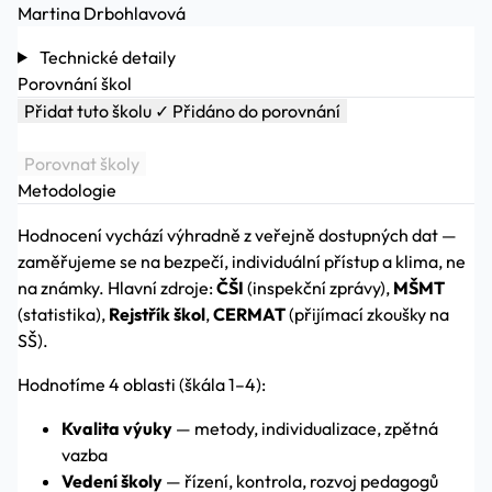
Martina Drbohlavová
Technické detaily
Porovnání škol
Přidat tuto školu
✓ Přidáno do porovnání
Porovnat školy
Metodologie
Hodnocení vychází výhradně z veřejně dostupných dat —
zaměřujeme se na bezpečí, individuální přístup a klima, ne
na známky. Hlavní zdroje:
ČŠI
(inspekční zprávy),
MŠMT
(statistika),
Rejstřík škol
,
CERMAT
(přijímací zkoušky na
SŠ).
Hodnotíme 4 oblasti (škála 1–4):
Kvalita výuky
— metody, individualizace, zpětná
vazba
Vedení školy
— řízení, kontrola, rozvoj pedagogů