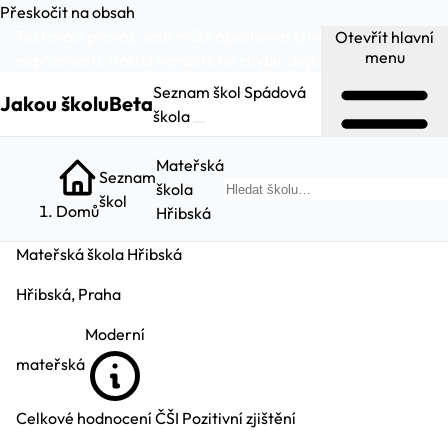
Přeskočit na obsah
Testovací provoz, web může obsahovat chyby a
Otevřít hlavní
menu
nepřesnosti. Pokud narazíte na chybu:
dejte nám vědět
.
Seznam škol
Spádová
Jakou školu
Beta
škola
Mateřská
Seznam
škola
Hled
škol
Domů
Hřibská
Mateřská škola Hřibská
Hřibská, Praha
Moderní
mateřská
Celkové hodnocení ČŠI
Pozitivní zjištění