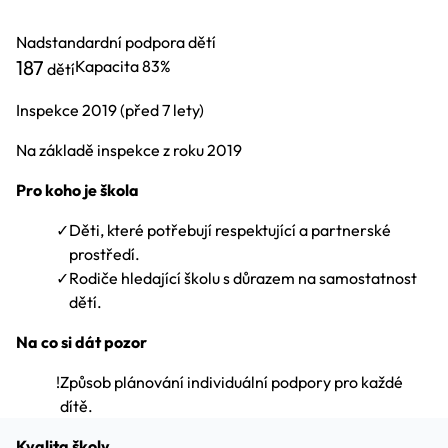
Nadstandardní podpora dětí
187
Kapacita
83%
dětí
Inspekce
2019
(před 7 lety)
Na základě inspekce z roku 2019
Pro koho je škola
✓
Děti, které potřebují respektující a partnerské
prostředí.
✓
Rodiče hledající školu s důrazem na samostatnost
dětí.
Na co si dát pozor
!
Způsob plánování individuální podpory pro každé
dítě.
Kvalita školy