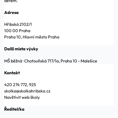
dětem.
Adresa
Hřibská 2102/1
100 00 Praha
Praha 10, Hlavní město Praha
Další místa výuky
MŠ běžná
·
Chotouňská 717/1a, Praha 10 - Malešice
Kontakt
420 274 772, 925
skolka@skolkahribska.cz
Navštívit web školy
Ředitel/ka