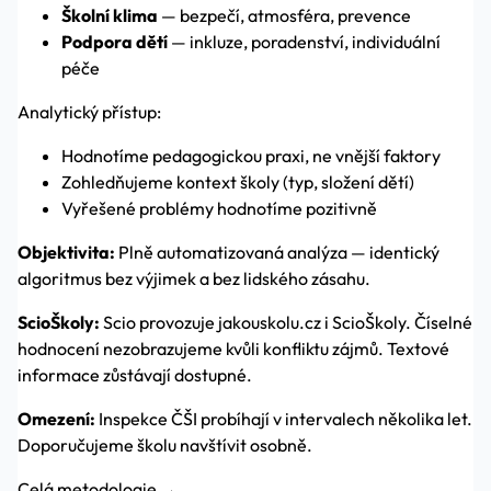
Školní klima
— bezpečí, atmosféra, prevence
Podpora dětí
— inkluze, poradenství, individuální
péče
Analytický přístup:
Hodnotíme pedagogickou praxi, ne vnější faktory
Zohledňujeme kontext školy (typ, složení dětí)
Vyřešené problémy hodnotíme pozitivně
Objektivita:
Plně automatizovaná analýza — identický
algoritmus bez výjimek a bez lidského zásahu.
ScioŠkoly:
Scio provozuje jakouskolu.cz i ScioŠkoly. Číselné
hodnocení nezobrazujeme kvůli konfliktu zájmů. Textové
informace zůstávají dostupné.
Omezení:
Inspekce ČŠI probíhají v intervalech několika let.
Doporučujeme školu navštívit osobně.
Celá metodologie →