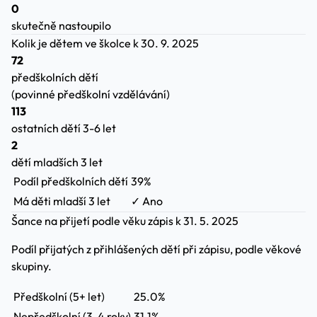
0
skutečně nastoupilo
Kolik je dětem ve školce
k 30. 9. 2025
72
předškolních dětí
(povinné předškolní vzdělávání)
113
ostatních dětí 3-6 let
2
dětí mladších 3 let
Podíl předškolních dětí
39%
Má děti mladší 3 let
✓ Ano
Šance na přijetí podle věku
zápis k 31. 5. 2025
Podíl přijatých z přihlášených dětí při zápisu, podle věkové
skupiny.
Předškolní (5+ let)
25.0%
Nepředškolní (3-4 roky)
31.1%