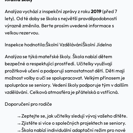
Analýza vychází z inspekční zprávy z roku
2019
(před 7
lety). Od té doby se škola s největší pravděpodobností
výrazně změnila. Berte prosím uvedené informace s
velkou rezervou.
Inspekce hodnotila:
Školní Vzdělávání
Školní Jídelna
Analýza se týká mateřské školy. Škola nabízí dětem
bezpečné a respektující prostředí. Učitelky využívají
prožitkové učení a podporují samostatnost dětí. Děti mají
možnost volby a učí se spolupracovat. Velkým přínosem je
spolupráce se seniory. Vedení školy podporuje tým v dalším
vzdělávání. Celková atmosféra je přátelská a vstřícná.
Doporučení pro rodiče
→
Zeptejte se, jak učitelky sledují vývoj vašeho dítěte.
→
Zjistěte si více o společných projektech se seniory.
→
Škola nabízí individuální adaptační režim pro nové